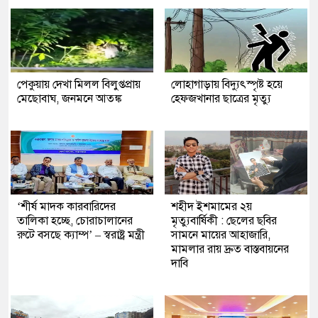
পেকুয়ায় দেখা মিলল বিলুপ্তপ্রায়
লোহাগাড়ায় বিদ্যুৎস্পৃষ্ট হয়ে
মেছোবাঘ, জনমনে আতঙ্ক
হেফজখানার ছাত্রের মৃত্যু
‘শীর্ষ মাদক কারবারিদের
শহীদ ইশমামের ২য়
তালিকা হচ্ছে, চোরাচালানের
মৃত্যুবার্ষিকী : ছেলের ছবির
রুটে বসছে ক্যাম্প’ – স্বরাষ্ট্র মন্ত্রী
সামনে মায়ের আহাজারি,
মামলার রায় দ্রুত বাস্তবায়নের
দাবি