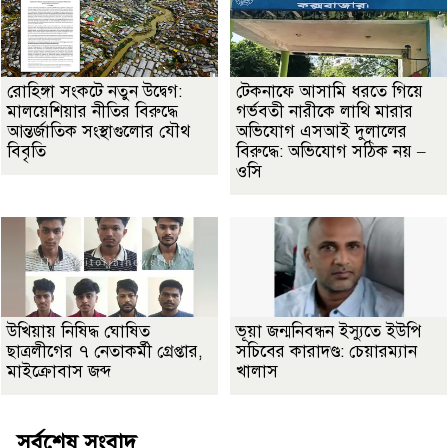
রোহিঙ্গা সংকটে নতুন উদ্বেগ:
টেকনাফে আসামি ধরতে গিয়ে
মালয়েশিয়ার নীতির বিরুদ্ধে
গর্ভবতী নারীকে লাথি মারার
আন্তর্জাতিক সংস্থাগুলোর যৌথ
অভিযোগ এসআই দুলালের
বিবৃতি
বিরুদ্ধে: অভিযোগ সঠিক নয় –
ওসি
উখিয়ায় নিষিদ্ধ ঘোষিত
ভূয়া জন্মনিবন্ধন ইস্যুতে ইউপি
ছাত্রলীগের ৭ নেতাকর্মী গ্রেপ্তার,
সচিবের কারাদণ্ড: চেয়ারম্যান
মাইক্রোবাস জব্দ
খালাস
সর্বশেষ সংবাদ