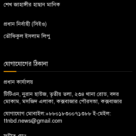
শেখ জাহাঙ্গীর হাছান মানিক
প্রধান নির্বাহী (সিইও)
তৌফিকুল ইসলাম লিপু
যোগাযোগের ঠিকানা
প্রধান কার্যালয়
টিটিএন, নু্রান হাউজ, তৃতীয় তলা, ২৩৪ থানা রোড, বদর
মোকাম, মসজিদ এলাকা, কক্সবাজার পৌরসভা, কক্সবাজার
যোগাযোগ মোবাইল:
+৮৮০১৮৩০০৭১৩৮৮
ই-মেইল:
ttnbd.news@gmail.com