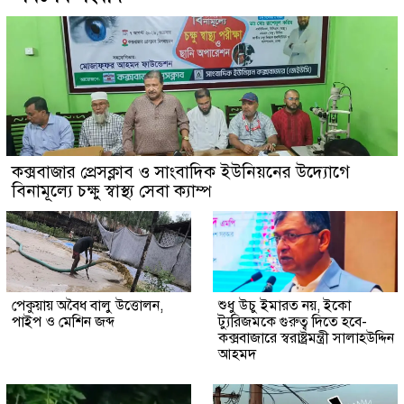
কক্সবাজার প্রেসক্লাব ও সাংবাদিক ইউনিয়নের উদ্যোগে
বিনামূল্যে চক্ষু স্বাস্থ্য সেবা ক্যাম্প
পেকুয়ায় অবৈধ বালু উত্তোলন,
শুধু উচু ইমারত নয়, ইকো
পাইপ ও মেশিন জব্দ
ট্যুরিজমকে গুরুত্ব দিতে হবে-
কক্সবাজারে স্বরাষ্ট্রমন্ত্রী সালাহউদ্দিন
আহমদ