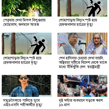
পেকুয়ায় দেখা মিলল বিলুপ্তপ্রায়
লোহাগাড়ায় বিদ্যুৎস্পৃষ্ট হয়ে
মেছোবাঘ, জনমনে আতঙ্ক
হেফজখানার ছাত্রের মৃত্যু
লোহাগাড়ায় বিদ্যুৎস্পৃষ্ট হয়ে
শেখ হাসিনার চেহারা দেখা যায়নি,
হেফজখানার ছাত্রের মৃত্যু
অস্থিরতা সৃষ্টিতে বিদেশ থেকে মাঝে
মধ্যে উঁকিঝুঁকি দেন: স্বরাষ্ট্রমন্ত্রী
সমুদ্রসৈকতে পানিতে ডুবে
দুই ঘণ্টার ব্যবধানে সড়কে ঝরল
এইচএসসি পরীক্ষার্থীর মৃত্যু
১৬ প্রাণ