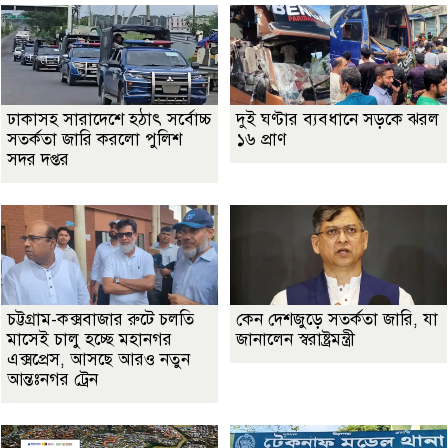
ঢাকাসহ সারাদেশে হঠাৎ সর্বোচ্চ
দুই ঘণ্টার ব্যবধানে সড়কে ঝরল
সতর্কতা জা‌রি করলো পুলিশ
১৬ প্রাণ
সদর দপ্তর
চট্টগ্রাম-কক্সবাজার রুটে চলতি
কেন দেশজুড়ে সতর্কতা জারি, যা
মাসেই চালু হচ্ছে মহানগর
জানালেন স্বরাষ্ট্রমন্ত্রী
এক্সপ্রেস, আসছে আরও নতুন
আন্তঃনগর ট্রেন