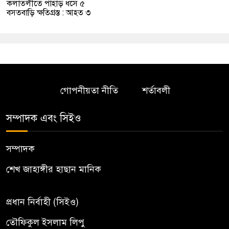
কলাতলীতে পাহাড় ধসে ৫
বসতবাড়ি ক্ষতিগ্রস্ত : আহত ৩
গোপনীয়তা নীতি
শর্তাবলী
সম্পাদক এবং সিইও
সম্পাদক
শেখ জাহাঙ্গীর হাছান মানিক
প্রধান নির্বাহী (সিইও)
তৌফিকুল ইসলাম লিপু