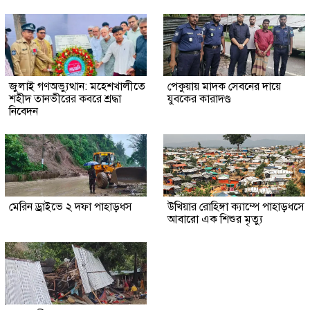
জুলাই গণঅভ্যুত্থান: মহেশখালীতে
পেকুয়ায় মাদক সেবনের দায়ে
শহীদ তানভীরের কবরে শ্রদ্ধা
যুবকের কারাদণ্ড
নিবেদন
মেরিন ড্রাইভে ২ দফা পাহাড়ধস
উখিয়ার রোহিঙ্গা ক্যাম্পে পাহাড়ধসে
আবারো এক শিশুর মৃত্যু