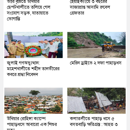
ভারি বৃষ্টিতে উখিয়ার
হেয়াইক্যংয়ে ৩ বছরের
ছেপটখালীতে তলিয়ে গেল
সাজাপ্রাপ্ত আসামি রুবেল
সংযোগ সড়ক, যাতায়াতে
গ্রেফতার
ভোগান্তি
জুলাই গণঅভ্যুত্থান:
মেরিন ড্রাইভে ২ দফা পাহাড়ধস
মহেশখালীতে শহীদ তানভীরের
কবরে শ্রদ্ধা নিবেদন
উখিয়ার রোহিঙ্গা ক্যাম্পে
কলাতলীতে পাহাড় ধসে ৫
পাহাড়ধসে আবারো এক শিশুর
বসতবাড়ি ক্ষতিগ্রস্ত : আহত ৩