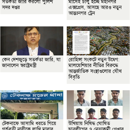
সতর্কতা জা‌রি করলো পুলিশ
মাসেই চালু হচ্ছে মহানগর
সদর দপ্তর
এক্সপ্রেস, আসছে আরও নতুন
আন্তঃনগর ট্রেন
কেন দেশজুড়ে সতর্কতা জারি, যা
রোহিঙ্গা সংকটে নতুন উদ্বেগ:
জানালেন স্বরাষ্ট্রমন্ত্রী
মালয়েশিয়ার নীতির বিরুদ্ধে
আন্তর্জাতিক সংস্থাগুলোর যৌথ
বিবৃতি
টেকনাফে আসামি ধরতে গিয়ে
উখিয়ায় নিষিদ্ধ ঘোষিত
গর্ভবতী নারীকে লাথি মারার
ছাত্রলীগের ৭ নেতাকর্মী গ্রেপ্তার,