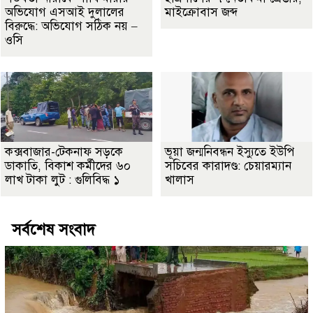
অভিযোগ এসআই দুলালের
মাইক্রোবাস জব্দ
বিরুদ্ধে: অভিযোগ সঠিক নয় –
ওসি
কক্সবাজার-টেকনাফ সড়কে
ভূয়া জন্মনিবন্ধন ইস্যুতে ইউপি
ডাকাতি, বিকাশ কর্মীদের ৬০
সচিবের কারাদণ্ড: চেয়ারম্যান
লাখ টাকা লুট : গুলিবিদ্ধ ১
খালাস
সর্বশেষ সংবাদ