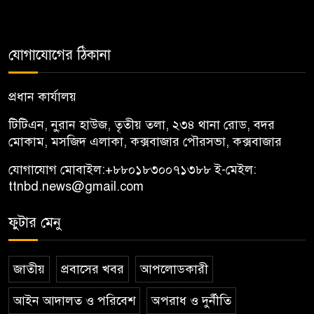
যোগাযোগের ঠিকানা
প্রধান কার্যালয়
টিটিএন, নু্রান হাউজ, তৃতীয় তলা, ২৩৪ থানা রোড, বদর
মোকাম, মসজিদ এলাকা, কক্সবাজার পৌরসভা, কক্সবাজার
যোগাযোগ মোবাইল:
+৮৮০১৮৩০০৭১৩৮৮
ই-মেইল:
ttnbd.news@gmail.com
ফুটার মেনু
জাতীয়
প্রবাসের খবর
আপলোডকারী
আইন আদালত ও পরিবেশ
অপরাধ ও দুর্নীতি