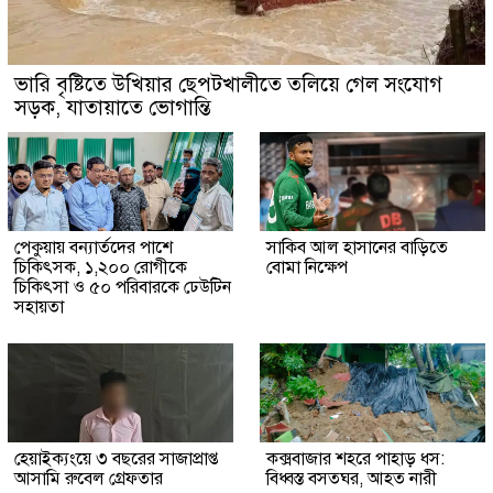
ভারি বৃষ্টিতে উখিয়ার ছেপটখালীতে তলিয়ে গেল সংযোগ
সড়ক, যাতায়াতে ভোগান্তি
পেকুয়ায় বন্যার্তদের পাশে
সাকিব আল হাসানের বাড়িতে
চিকিৎসক, ১,২০০ রোগীকে
বোমা নিক্ষেপ
চিকিৎসা ও ৫০ পরিবারকে ঢেউটিন
সহায়তা
হেয়াইক্যংয়ে ৩ বছরের সাজাপ্রাপ্ত
কক্সবাজার শহরে পাহাড় ধস:
আসামি রুবেল গ্রেফতার
বিধ্বস্ত বসতঘর, আহত নারী