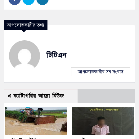
আপলোডকারীর তথ্য
টিটিএন
আপলোডকারীর সব সংবাদ
এ ক্যাটাগরির আরো নিউজ