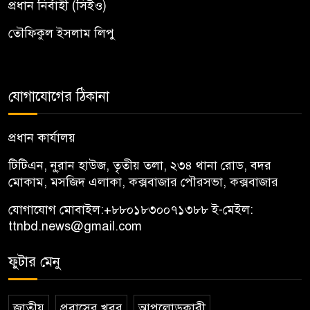
প্রধান নির্বাহী (সিইও)
তৌফিকুল ইসলাম লিপু
যোগাযোগের ঠিকানা
প্রধান কার্যালয়
টিটিএন, নু্রান হাউজ, তৃতীয় তলা, ২৩৪ থানা রোড, বদর
মোকাম, মসজিদ এলাকা, কক্সবাজার পৌরসভা, কক্সবাজার
যোগাযোগ মোবাইল:
+৮৮০১৮৩০০৭১৩৮৮
ই-মেইল:
ttnbd.news@gmail.com
ফুটার মেনু
জাতীয়
প্রবাসের খবর
আপলোডকারী