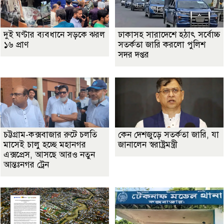
দুই ঘণ্টার ব্যবধানে সড়কে ঝরল
ঢাকাসহ সারাদেশে হঠাৎ সর্বোচ্চ
১৬ প্রাণ
সতর্কতা জা‌রি করলো পুলিশ
সদর দপ্তর
চট্টগ্রাম-কক্সবাজার রুটে চলতি
কেন দেশজুড়ে সতর্কতা জারি, যা
মাসেই চালু হচ্ছে মহানগর
জানালেন স্বরাষ্ট্রমন্ত্রী
এক্সপ্রেস, আসছে আরও নতুন
আন্তঃনগর ট্রেন