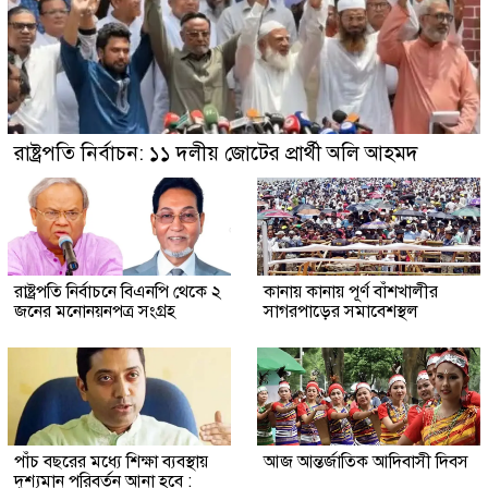
রাষ্ট্রপতি নির্বাচন: ১১ দলীয় জোটের প্রার্থী অলি আহমদ
রাষ্ট্রপতি নির্বাচনে বিএনপি থেকে ২
কানায় কানায় পূর্ণ বাঁশখালীর
জনের মনোনয়নপত্র সংগ্রহ
সাগরপাড়ের সমাবেশস্থল
পাঁচ বছরের মধ্যে শিক্ষা ব্যবস্থায়
আজ আন্তর্জাতিক আদিবাসী দিবস
দৃশ্যমান পরিবর্তন আনা হবে :