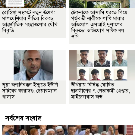
রোহিঙ্গা সংকটে নতুন উদ্বেগ:
টেকনাফে আসামি ধরতে গিয়ে
মালয়েশিয়ার নীতির বিরুদ্ধে
গর্ভবতী নারীকে লাথি মারার
আন্তর্জাতিক সংস্থাগুলোর যৌথ
অভিযোগ এসআই দুলালের
বিবৃতি
বিরুদ্ধে: অভিযোগ সঠিক নয় –
ওসি
ভূয়া জন্মনিবন্ধন ইস্যুতে ইউপি
উখিয়ায় নিষিদ্ধ ঘোষিত
সচিবের কারাদণ্ড: চেয়ারম্যান
ছাত্রলীগের ৭ নেতাকর্মী গ্রেপ্তার,
খালাস
মাইক্রোবাস জব্দ
সর্বশেষ সংবাদ