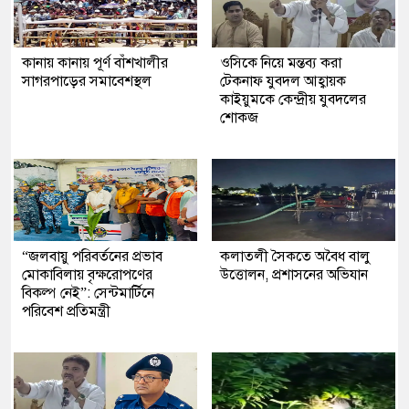
কানায় কানায় পূর্ণ বাঁশখালীর
ওসিকে নিয়ে মন্তব্য করা
সাগরপাড়ের সমাবেশস্থল
টেকনাফ যুবদল আহ্বায়ক
কাইয়ুমকে কেন্দ্রীয় যুবদলের
শোকজ
“জলবায়ু পরিবর্তনের প্রভাব
কলাতলী সৈকতে অবৈধ বালু
মোকাবিলায় বৃক্ষরোপণের
উত্তোলন, প্রশাসনের অভিযান
বিকল্প নেই”: সেন্টমার্টিনে
পরিবেশ প্রতিমন্ত্রী