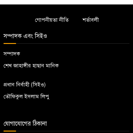
গোপনীয়তা নীতি
শর্তাবলী
সম্পাদক এবং সিইও
সম্পাদক
শেখ জাহাঙ্গীর হাছান মানিক
প্রধান নির্বাহী (সিইও)
তৌফিকুল ইসলাম লিপু
যোগাযোগের ঠিকানা