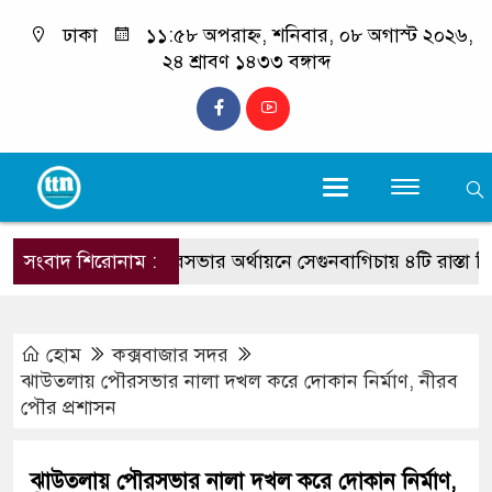
ঢাকা
১১:৫৮ অপরাহ্ন, শনিবার, ০৮ অগাস্ট ২০২৬,
২৪ শ্রাবণ ১৪৩৩ বঙ্গাব্দ
সংবাদ শিরোনাম :
পৌরসভার অর্থায়নে সেগুনবাগিচায় ৪টি রাস্তা নির্মাণ শু
হোম
কক্সবাজার সদর
ঝাউতলায় পৌরসভার নালা দখল করে দোকান নির্মাণ, নীরব
পৌর প্রশাসন
ঝাউতলায় পৌরসভার নালা দখল করে দোকান নির্মাণ,