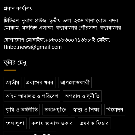
প্রধান কার্যালয়
টিটিএন, নু্রান হাউজ, তৃতীয় তলা, ২৩৪ থানা রোড, বদর
মোকাম, মসজিদ এলাকা, কক্সবাজার পৌরসভা, কক্সবাজার
যোগাযোগ মোবাইল:
+৮৮০১৮৩০০৭১৩৮৮
ই-মেইল:
ttnbd.news@gmail.com
ফুটার মেনু
জাতীয়
প্রবাসের খবর
আপলোডকারী
আইন আদালত ও পরিবেশ
অপরাধ ও দুর্নীতি
কৃষি ও অর্থনীতি
তথ্যপ্রযুক্তি
স্বাস্থ্য ও শিক্ষা
বিনোদন
খেলাধুলা
কলাম ও সাক্ষাতকার
ভ্রমণ ও ফিচার