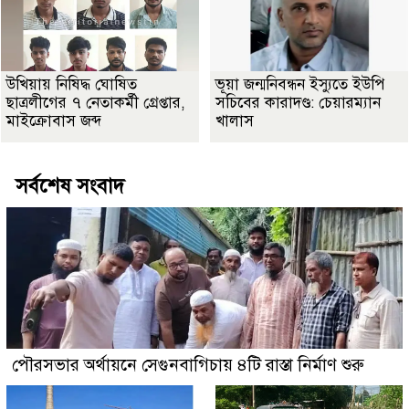
উখিয়ায় নিষিদ্ধ ঘোষিত
ভূয়া জন্মনিবন্ধন ইস্যুতে ইউপি
ছাত্রলীগের ৭ নেতাকর্মী গ্রেপ্তার,
সচিবের কারাদণ্ড: চেয়ারম্যান
মাইক্রোবাস জব্দ
খালাস
সর্বশেষ সংবাদ
পৌরসভার অর্থায়নে সেগুনবাগিচায় ৪টি রাস্তা নির্মাণ শুরু