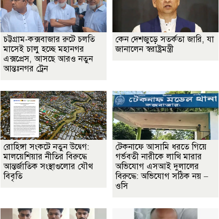
চট্টগ্রাম-কক্সবাজার রুটে চলতি
কেন দেশজুড়ে সতর্কতা জারি, যা
মাসেই চালু হচ্ছে মহানগর
জানালেন স্বরাষ্ট্রমন্ত্রী
এক্সপ্রেস, আসছে আরও নতুন
আন্তঃনগর ট্রেন
রোহিঙ্গা সংকটে নতুন উদ্বেগ:
টেকনাফে আসামি ধরতে গিয়ে
মালয়েশিয়ার নীতির বিরুদ্ধে
গর্ভবতী নারীকে লাথি মারার
আন্তর্জাতিক সংস্থাগুলোর যৌথ
অভিযোগ এসআই দুলালের
বিবৃতি
বিরুদ্ধে: অভিযোগ সঠিক নয় –
ওসি