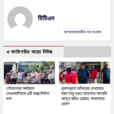
টিটিএন
আপলোডকারীর সব সংবাদ
এ ক্যাটাগরির আরো নিউজ
পৌরসভার অর্থায়নে
খুরুশকুলে মন্দিরের সেবায়েত
সেগুনবাগিচায় ৪টি রাস্তা নির্মাণ
নয়ন সাধু হত্যা মামলার আসামি
শুরু
আব্দুর রহিম গ্রেপ্তার, কারাগারে
প্রেরণ