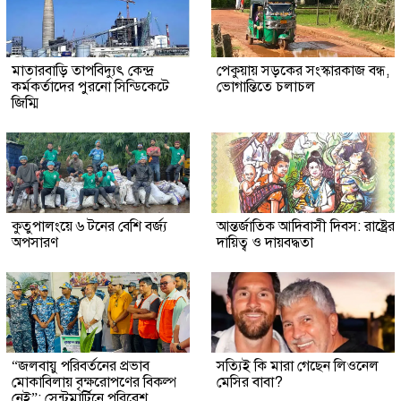
মাতারবাড়ি তাপবিদ্যুৎ কেন্দ্র
পেকুয়ায় সড়কের সংস্কারকাজ বন্ধ,
কর্মকর্তাদের পুরনো সিন্ডিকেটে
ভোগান্তিতে চলাচল
জিম্মি
কুতুপালংয়ে ৬ টনের বেশি বর্জ্য
আন্তর্জাতিক আদিবাসী দিবস: রাষ্ট্রের
অপসারণ
দায়িত্ব ও দায়বদ্ধতা
“জলবায়ু পরিবর্তনের প্রভাব
সত্যিই কি মারা গেছেন লিওনেল
মোকাবিলায় বৃক্ষরোপণের বিকল্প
মেসির বাবা?
নেই”: সেন্টমার্টিনে পরিবেশ