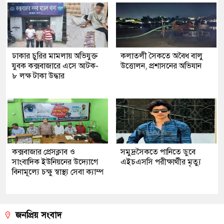
ঢাকার চুরির মামলায় অভিযুক্ত
কলাতলী সৈকতে অবৈধ বালু
যুবক কক্সবাজারে এসে আটক-
উত্তোলন, প্রশাসনের অভিযান
৮ লক্ষ টাকা উদ্ধার
কক্সবাজার প্রেসক্লাব ও
সমুদ্রসৈকতে পানিতে ডুবে
সাংবাদিক ইউনিয়নের উদ্যোগে
এইচএসসি পরীক্ষার্থীর মৃত্যু
বিনামূল্যে চক্ষু স্বাস্থ্য সেবা ক্যাম্প
জনপ্রিয় সংবাদ