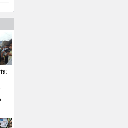
ায়:
ে
ও