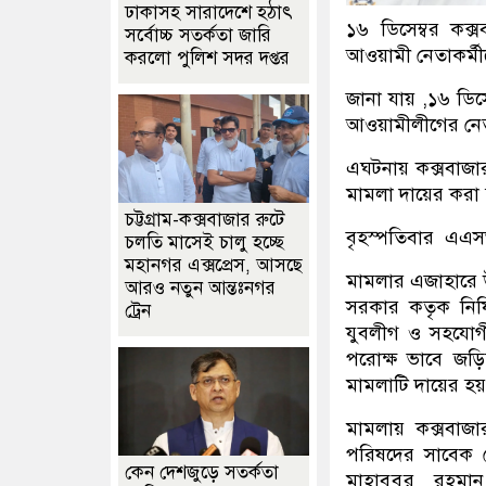
ঢাকাসহ সারাদেশে হঠাৎ
১৬ ডিসেম্বর কক
সর্বোচ্চ সতর্কতা জা‌রি
আওয়ামী নেতাকর্মী
করলো পুলিশ সদর দপ্তর
জানা যায় ,১৬ ডিসে
আওয়ামীলীগের নেত
এঘটনায় কক্সবাজা
মামলা দায়ের করা
চট্টগ্রাম-কক্সবাজার রুটে
বৃহস্পতিবার এএস
চলতি মাসেই চালু হচ্ছে
মহানগর এক্সপ্রেস, আসছে
মামলার এজাহারে উ
আরও নতুন আন্তঃনগর
সরকার কতৃক নিষি
ট্রেন
যুবলীগ ও সহযোগী
পরোক্ষ ভাবে জড়
মামলাটি দায়ের হয়
মামলায় কক্সবাজা
পরিষদের সাবেক 
কেন দেশজুড়ে সতর্কতা
মাহাবুবুর রহমা