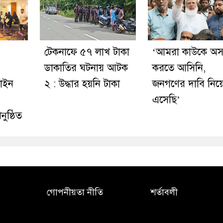
টেকনাফে ৫৭ লাখ টাকা
‘আমরা কাউকে অসম
ডাকাতির ঘটনায় আটক
করতে আসিনি,
লাইন
২ : উদ্ধার হয়নি টাকা
জনগণের দাবি নিয়
এসেছি’
নুষ্ঠিত
গোপনীয়তা নীতি
শর্তাবলী