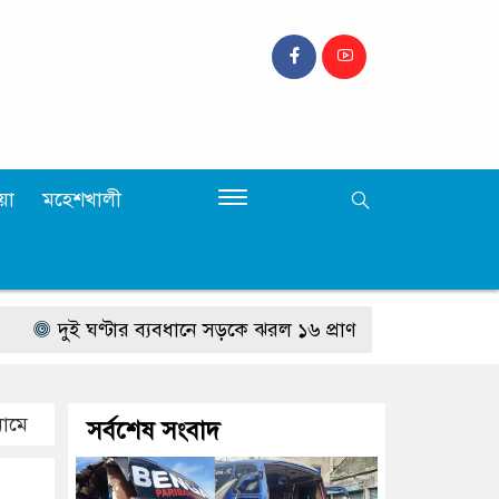
়া
মহেশখালী
দুই ঘণ্টার ব্যবধানে সড়কে ঝরল ১৬ প্রাণ
দরিয়ানগরে পর্যটক ম
নামে
সর্বশেষ সংবাদ