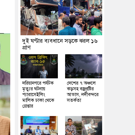
দুই ঘণ্টার ব্যবধানে সড়কে ঝরল ১৬
প্রাণ
দরিয়ানগরে পর্যটক
দেশের ৭ অঞ্চলে
মৃত্যুর ঘটনায়
ঝড়সহ বজ্রবৃষ্টির
প্যারাসেইলিং
আভাস, নদীবন্দরে
মালিক ঢাকা থেকে
সতর্কতা
গ্রেপ্তার