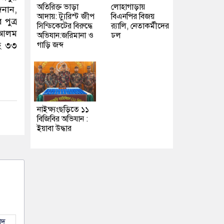
অতিরিক্ত ভাড়া
লোহাগাড়ায়
দনান,
আদায়: ট্যুরিস্ট জীপ
বিএনপির বিজয়
পুত্র
সিন্ডিকেটের বিরুদ্ধে
র‍্যালি, নেতাকর্মীদের
 আলম
অভিযান:জরিমানা ও
ঢল
গাড়ি জব্দ
সহ ৩৩
নাইক্ষ্যংছড়িতে ১১
বিজিবির অভিযান :
ইয়াবা উদ্ধার
াদ