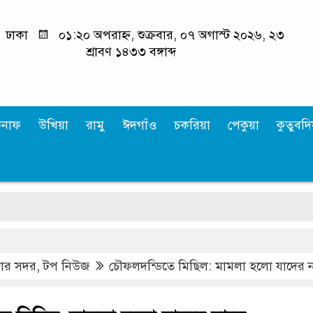
ঢাকা
০১:২০ অপরাহ্ন, শুক্রবার, ০৭ অগাস্ট ২০২৬, ২৩
শ্রাবণ ১৪৩৩ বঙ্গাব্দ
কনাফ
উখিয়া
রামু
ঈদগাঁও
চকরিয়া
পেকুয়া
কুতুবদিয
জার সদর
,
টপ নিউজ
চৌফলদন্ডিতে মিছিল: মামলা হলো যাদের 