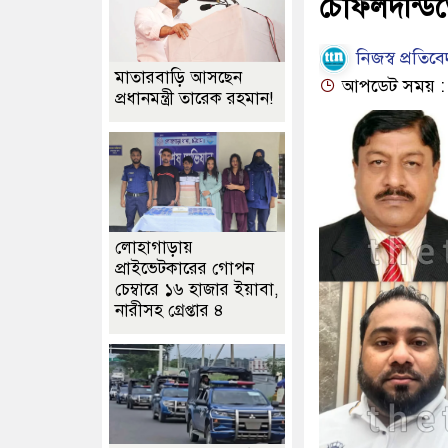
চৌফলদন্ডিত
নিজস্ব প্রতিব
মাতারবাড়ি আসছেন
আপডেট সময় : ০২
প্রধানমন্ত্রী তারেক রহমান!
লোহাগাড়ায়
প্রাইভেটকারের গোপন
চেম্বারে ১৬ হাজার ইয়াবা,
নারীসহ গ্রেপ্তার ৪