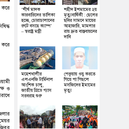
 করে
‘শীর্ষ মাদক
শহীদ ইশমামের ২য়
কারবারিদের তালিকা
মৃত্যুবার্ষিকী : ছেলের
হচ্ছে, চোরাচালানের
ছবির সামনে মায়ের
রুটে বসছে ক্যাম্প’
আহাজারি, মামলার
ষিদ্ধ
– স্বরাষ্ট্র মন্ত্রী
রায় দ্রুত বাস্তবায়নের
দাবি
খ করে
মহেশখালীর
পেকুয়ায় ওযু করতে
এলএনজি টার্মিনাল
গিয়ে পা পিছলে
ওয়ামী
আংশিক চালু,
মসজিদের ইমামের
ক্ষ ও
জাতীয় গ্রিডে গ্যাস
মৃত্যু
রাধে
সরবরাহ শুরু
জেলার
মেয়র
িবুর