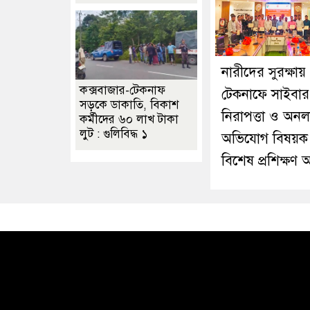
নারীদের সুরক্ষায়
কক্সবাজার-টেকনাফ
টেকনাফে সাইবার
সড়কে ডাকাতি, বিকাশ
নিরাপত্তা ও অন
কর্মীদের ৬০ লাখ টাকা
লুট : গুলিবিদ্ধ ১
অভিযোগ বিষয়ক
বিশেষ প্রশিক্ষণ অ