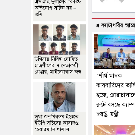
এসআই দুলালের বিরুদ্ধে:
অভিযোগ সঠিক নয় –
ওসি
এ ক্যাটাগরির আর
উখিয়ায় নিষিদ্ধ ঘোষিত
ছাত্রলীগের ৭ নেতাকর্মী
গ্রেপ্তার, মাইক্রোবাস জব্দ
‘শীর্ষ মাদক
কারবারিদের তাল
হচ্ছে, চোরাচালান
রুটে বসছে ক্যাম্প
স্বরাষ্ট্র মন্ত্রী
ভূয়া জন্মনিবন্ধন ইস্যুতে
ইউপি সচিবের কারাদণ্ড:
চেয়ারম্যান খালাস