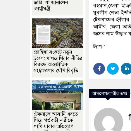
জারি, যা জানালেন
রহমান,জেলা ছাত্
স্বরাষ্ট্রমন্ত্রী
যুবলীগ নেতা ইশত
টেকনাফের হ্নীল
আমীর, জেলা তাতী
জনের নাম উল্লেখ 
ট্যাগ :
রোহিঙ্গা সংকটে নতুন
উদ্বেগ: মালয়েশিয়ার নীতির
বিরুদ্ধে আন্তর্জাতিক
সংস্থাগুলোর যৌথ বিবৃতি
আপলোডকারীর তথ্য
টেকনাফে আসামি ধরতে
গিয়ে গর্ভবতী নারীকে
লাথি মারার অভিযোগ