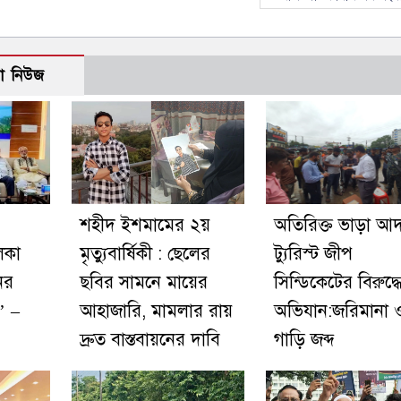
ো নিউজ
শহীদ ইশমামের ২য়
অতিরিক্ত ভাড়া আদ
িকা
মৃত্যুবার্ষিকী : ছেলের
ট্যুরিস্ট জীপ
ের
ছবির সামনে মায়ের
সিন্ডিকেটের বিরুদ্ধ
’ –
আহাজারি, মামলার রায়
অভিযান:জরিমানা 
দ্রুত বাস্তবায়নের দাবি
গাড়ি জব্দ