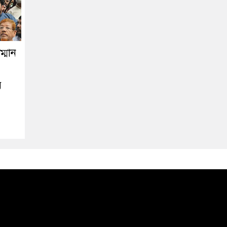
্মান
ে