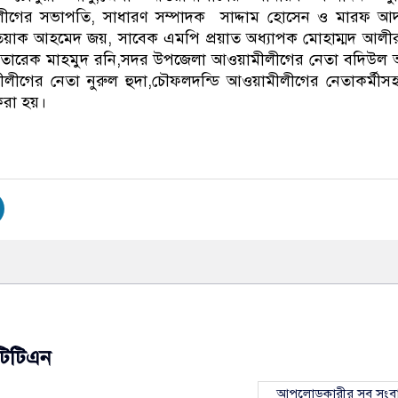
রলীগের সভাপতি, সাধারণ সম্পাদক সাদ্দাম হোসেন ও মারফ আ
িয়াক আহমেদ জয়, সাবেক এমপি প্রয়াত অধ্যাপক মোহাম্মদ আলীর 
ার তারেক মাহমুদ রনি,সদর উপজেলা আওয়ামীলীগের নেতা বদিউল
লীগের নেতা নুরুল হুদা,চৌফলদন্ডি আওয়ামীলীগের নেতাকর্মী
করা হয়।
টিটিএন
আপলোডকারীর সব সংব