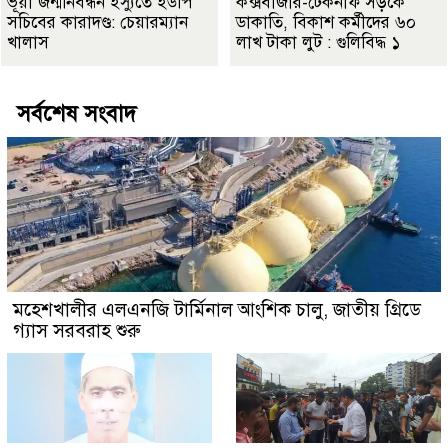
ভূয়া জন্মনিবন্ধন ইস্যুতে ইউপি
কক্সবাজার-টেকনাফ সড়কে
সচিবের কারাদণ্ড: চেয়ারম্যান
ডাকাতি, বিকাশ কর্মীদের ৬০
খালাস
লাখ টাকা লুট : গুলিবিদ্ধ ১
সর্বশেষ সংবাদ
মহেশখালীর এলএনজি টার্মিনাল আংশিক চালু, জাতীয় গ্রিডে
গ্যাস সরবরাহ শুরু