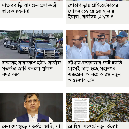
মাতারবাড়ি আসছেন প্রধানমন্ত্রী
লোহাগাড়ায় প্রাইভেটকারের
তারেক রহমান!
গোপন চেম্বারে ১৬ হাজার
ইয়াবা, নারীসহ গ্রেপ্তার ৪
ঢাকাসহ সারাদেশে হঠাৎ সর্বোচ্চ
চট্টগ্রাম-কক্সবাজার রুটে চলতি
সতর্কতা জা‌রি করলো পুলিশ
মাসেই চালু হচ্ছে মহানগর
সদর দপ্তর
এক্সপ্রেস, আসছে আরও নতুন
আন্তঃনগর ট্রেন
কেন দেশজুড়ে সতর্কতা জারি, যা
রোহিঙ্গা সংকটে নতুন উদ্বেগ: