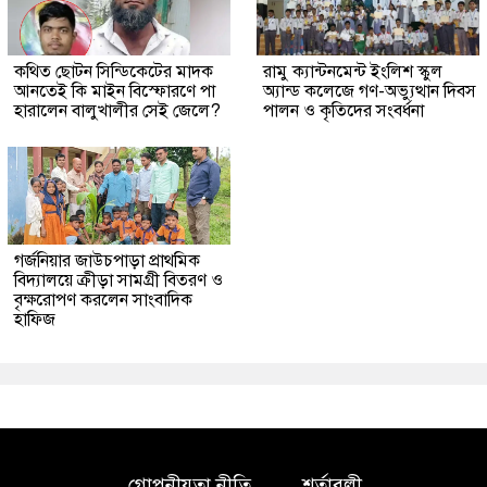
কথিত ছোটন সিন্ডিকেটের মাদক
রামু ক্যান্টনমেন্ট ইংলিশ স্কুল
আনতেই কি মাইন বিস্ফোরণে পা
অ্যান্ড কলেজে গণ-অভ্যুত্থান দিবস
হারালেন বালুখালীর সেই জেলে?
পালন ও কৃতিদের সংবর্ধনা
গর্জনিয়ার জাউচপাড়া প্রাথমিক
বিদ্যালয়ে ক্রীড়া সামগ্রী বিতরণ ও
বৃক্ষরোপণ করলেন সাংবাদিক
হাফিজ
গোপনীয়তা নীতি
শর্তাবলী