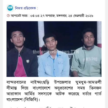
নিজস্ব প্রতিবেদক :
আপডেট সময় : ০৩:০৪:২৭ অপরাহ্ন, মঙ্গলবার, ২৪ ফেব্রুয়ারী ২০২৬
বান্দরবানের নাইক্ষ্যংছড়ি উপজেলার ঘুমধুম-আমতলী
সীমান্ত দিয়ে বাংলাদেশে অনুপ্রবেশের সময় তিনজন
আরাকান আর্মির সদস্যকে আটক করেছে বর্ডার গার্ড
বাংলাদেশ (বিজিবি)।