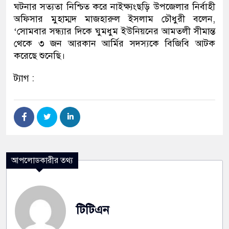
ঘটনার সত্যতা নিশ্চিত করে নাইক্ষ্যংছড়ি উপজেলার নির্বাহী
অফিসার মুহাম্মদ মাজহারুল ইসলাম চৌধুরী বলেন,
‘সোমবার সন্ধ্যার দিকে ঘুমধুম ইউনিয়নের আমতলী সীমান্ত
থেকে ৩ জন আরকান আর্মির সদস্যকে বিজিবি আটক
করেছে শুনেছি।
ট্যাগ :
আপলোডকারীর তথ্য
টিটিএন