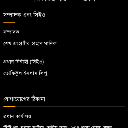
সম্পাদক এবং সিইও
সম্পাদক
শেখ জাহাঙ্গীর হাছান মানিক
প্রধান নির্বাহী (সিইও)
তৌফিকুল ইসলাম লিপু
যোগাযোগের ঠিকানা
প্রধান কার্যালয়
টিটিএন, নু্রান হাউজ, তৃতীয় তলা, ২৩৪ থানা রোড, বদর