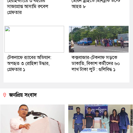
হেয়াইক্যংয়ে ৩ বছরের
মেরিন ড্রাইভে মিনিট্রাক উল্টে
সাজাপ্রাপ্ত আসামি রুবেল
আহত ৮
গ্রেফতার
টেকনাফে র‍্যাবের অভিযান:
কক্সবাজার-টেকনাফ সড়কে
অপহৃত ৩ রোহিঙ্গা উদ্ধার,
ডাকাতি, বিকাশ কর্মীদের ৬০
গ্রেফতার ১
লাখ টাকা লুট : গুলিবিদ্ধ ১
জনপ্রিয় সংবাদ