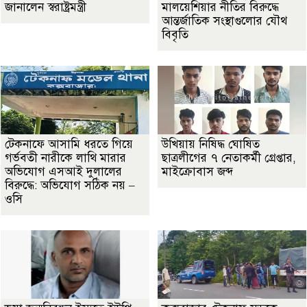
জানালেন স্বরাষ্ট্রমন্ত্রী
মালয়েশিয়ার নীতির বিরুদ্ধে
আন্তর্জাতিক সংস্থাগুলোর যৌথ
বিবৃতি
টেকনাফে আসামি ধরতে গিয়ে
উখিয়ায় নিষিদ্ধ ঘোষিত
গর্ভবতী নারীকে লাথি মারার
ছাত্রলীগের ৭ নেতাকর্মী গ্রেপ্তার,
অভিযোগ এসআই দুলালের
মাইক্রোবাস জব্দ
বিরুদ্ধে: অভিযোগ সঠিক নয় –
ওসি