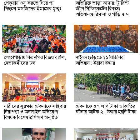
পেকুয়ায় ওযু করতে গিয়ে পা
অতিরিক্ত ভাড়া আদায়: ট্যুরিস্ট
পিছলে মসজিদের ইমামের মৃত্যু
জীপ সিন্ডিকেটের বিরুদ্ধে
অভিযান:জরিমানা ও গাড়ি জব্দ
লোহাগাড়ায় বিএনপির বিজয় র‍্যালি,
নাইক্ষ্যংছড়িতে ১১ বিজিবির
নেতাকর্মীদের ঢল
অভিযান : ইয়াবা উদ্ধার
নারীদের সুরক্ষায় টেকনাফে সাইবার
টেকনাফে ৫৭ লাখ টাকা ডাকাতির
নিরাপত্তা ও অনলাইন অভিযোগ
ঘটনায় আটক ২ : উদ্ধার হয়নি টাকা
বিষয়ক বিশেষ প্রশিক্ষণ অনুষ্ঠিত