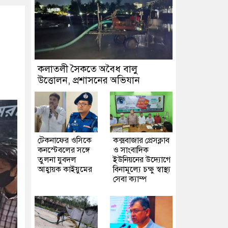
কলাতলী সৈকতে অবৈধ বালু
উত্তোলন, প্রশাসনের অভিযান
টেকনাফের ওসিকে
কক্সবাজার প্রেসক্লাব
কনস্টেবলের সঙ্গে
ও সাংবাদিক
তুলনা যুবদল
ইউনিয়নের উদ্যোগে
আহ্বায়ক কাইয়ুমের
বিনামূল্যে চক্ষু স্বাস্থ্য
সেবা ক্যাম্প