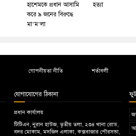
হাশেমকে প্রধান আসামি
হত্যা
করে ৯ জনের বিরুদ্ধে
মা’ম’লা
গোপনীয়তা নীতি
শর্তাবলী
যোগাযোগের ঠিকানা
ফু
প্রধান কার্যালয়
জা
টিটিএন, নু্রান হাউজ, তৃতীয় তলা, ২৩৪ থানা রোড,
আ
বদর মোকাম, মসজিদ এলাকা, কক্সবাজার পৌরসভা,