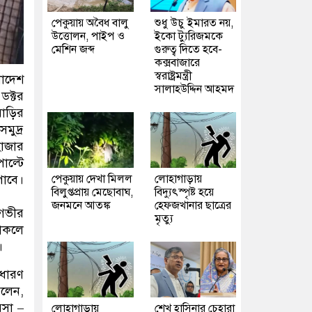
পেকুয়ায় অবৈধ বালু
শুধু উচু ইমারত নয়,
উত্তোলন, পাইপ ও
ইকো ট্যুরিজমকে
মেশিন জব্দ
গুরুত্ব দিতে হবে-
কক্সবাজারে
স্বরাষ্ট্রমন্ত্রী
লাদেশ
সালাহউদ্দিন আহমদ
ডক্টর
বাড়ির
মুদ্র
হাজার
াল্টে
পাবে।
পেকুয়ায় দেখা মিলল
লোহাগাড়ায়
বিলুপ্তপ্রায় মেছোবাঘ,
বিদ্যুৎস্পৃষ্ট হয়ে
জনমনে আতঙ্ক
হেফজখানার ছাত্রের
 গভীর
মৃত্যু
থাকলে
।
াধারণ
লেন,
বসা –
লোহাগাড়ায়
শেখ হাসিনার চেহারা