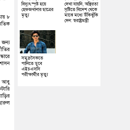
বিদ্যুৎস্পৃষ্ট হয়ে
দেখা যায়নি, অস্থিরতা
হেফজখানার ছাত্রের
সৃষ্টিতে বিদেশ থেকে
মৃত্যু
মাঝে মধ্যে উঁকিঝুঁকি
তায় ৮
দেন: স্বরাষ্ট্রমন্ত্রী
নৈতিক
 জন্য
নীতির
্কারে
সমুদ্রসৈকতে
বশাসন
পানিতে ডুবে
এইচএসসি
পরীক্ষার্থীর মৃত্যু
ক আবু
েটারি
বাড়ির
ছারুল