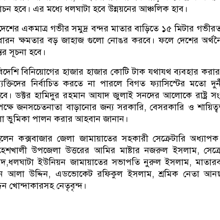
ন্মোচন হবে। এর মধ্যে ধলঘাটা হবে উন্নয়নের আঞ্চলিক হাব।
দেশের একমাত্র গভীর সমুদ্র বন্দর মাতার বাড়িতে ১৫ মিটার গভীর
 ধারন ক্ষমতার বড় জাহাজ গুলো নোঙর করবে। ফলে দেশের অর্থ
তের সূচনা হবে।
িদেশি বিনিয়োগের হাজার হাজার কোটি টাক যথাযথ ব্যবহার করার
্যক্তিদের নির্বাচিত করতে না পারলে বিগত ফ্যাসিস্টের মতো দুর্
। ডক্টর হামিদুর রহমান আযাদ জুলাই সনদের আলোকে রাষ্ট্র সংস
পক্ষে জনসচেতনাতা বাড়ানোর জন্য সরকারি, বেসরকারি ও শায়িত্
ালো ভুমিকা পালন করার আহবান জানান।
লেন কক্সবাজার জেলা জামায়াতের সহকারী সেক্রেটারি অধ্যাপ
হেশখালী উপজেলা উত্তরের আমির মাষ্টার নজরুল ইসলাম, সেক্র
মদ,ধলঘাটা ইউনিয়ন জামায়াতের সভাপতি নুরুল ইসলাম, মাতার
রম্যান আলা উদ্দিন, এডভোকেট রফিকুল ইসলাম, শ্রমিক নেতা আন
িন খোন্দাকারসহ নেতৃবৃন্দ।