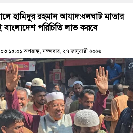
লে হামিদুর রহমান আযাদ:ধলঘাট মাতার
ই বাংলাদেশ পরিচিতি লাভ করবে
৩:১৫:০১ অপরাহ্ন, মঙ্গলবার, ২৭ জানুয়ারী ২০২৬