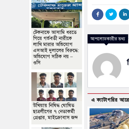
টেকনাফে আসামি ধরতে
গিয়ে গর্ভবতী নারীকে
আপলোডকারীর তথ্য
লাথি মারার অভিযোগ
এসআই দুলালের বিরুদ্ধে:
অভিযোগ সঠিক নয় –
ওসি
এ ক্যাটাগরির আর
উখিয়ায় নিষিদ্ধ ঘোষিত
ছাত্রলীগের ৭ নেতাকর্মী
গ্রেপ্তার, মাইক্রোবাস জব্দ