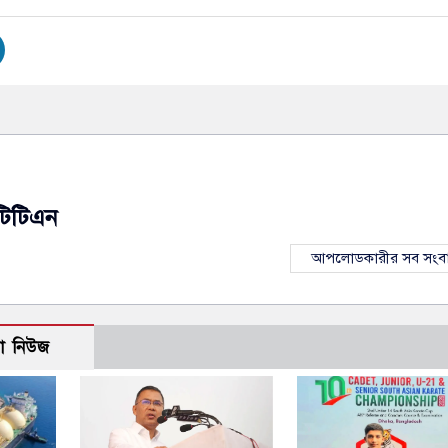
টিটিএন
আপলোডকারীর সব সংব
ো নিউজ