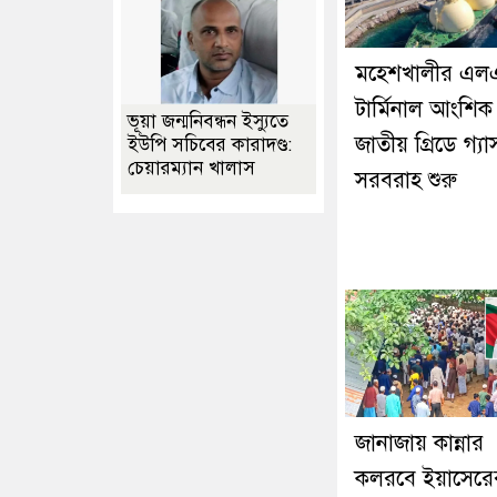
মহেশখালীর এল
টার্মিনাল আংশিক 
ভূয়া জন্মনিবন্ধন ইস্যুতে
জাতীয় গ্রিডে গ্যা
ইউপি সচিবের কারাদণ্ড:
চেয়ারম্যান খালাস
সরবরাহ শুরু
জানাজায় কান্নার
কলরবে ইয়াসেরে