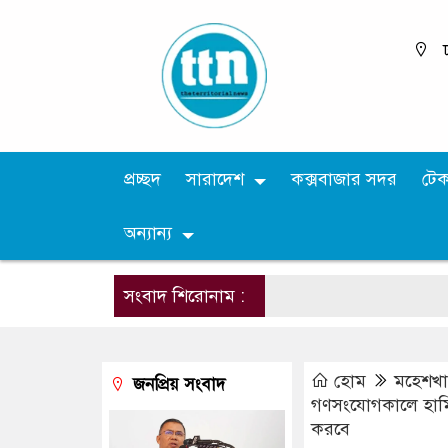
প্রচ্ছদ
সারাদেশ
কক্সবাজার সদর
টে
অন্যান্য
সংবাদ শিরোনাম :
হোম
মহেশখা
জনপ্রিয় সংবাদ
গণসংযোগকালে হামি
করবে