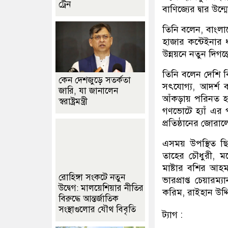
ট্রেন
বাণিজ্যের দ্বার উ
তিনি বলেন, বাংলা
হাজার কন্টেইনার
উন্নয়নে নতুন দিগন্
তিনি বলেন দেশি ব
কেন দেশজুড়ে সতর্কতা
সৎযোগ্য, আদর্শ ব
জারি, যা জানালেন
আঁকড়ায় পরিনত হবে
স্বরাষ্ট্রমন্ত্রী
গণভোটে হ্যাঁ এর 
প্রতিষ্ঠানের জোর
এসময় উপস্থিত ছি
তাহের চৌধুরী, ম
মাষ্টার বশির আহ
রোহিঙ্গা সংকটে নতুন
ভারপ্রাপ্ত চেয়া
উদ্বেগ: মালয়েশিয়ার নীতির
করিম, রাইহান উদ্দ
বিরুদ্ধে আন্তর্জাতিক
সংস্থাগুলোর যৌথ বিবৃতি
ট্যাগ :