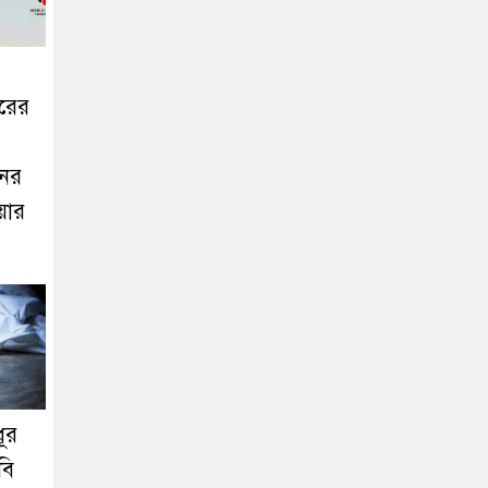
রের
নের
য়ার
ূর
বি