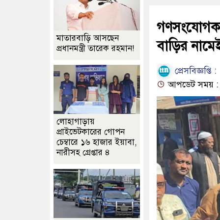
গণসংযোগকা
মাতারবাড়ি আসছেন
বাড়ির নামে
প্রধানমন্ত্রী তারেক রহমান!
প্রেসবিজ্ঞপ্তি :
আপডেট সময় : ০
লোহাগাড়ায়
প্রাইভেটকারের গোপন
চেম্বারে ১৬ হাজার ইয়াবা,
নারীসহ গ্রেপ্তার ৪