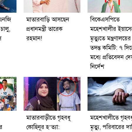
এনজি
মাতারবাড়ি আসছেন
বিকেএসপিতে
চালু,
প্রধানমন্ত্রী তারেক
মহেশখালীর ইয়াসে
স
রহমান!
মৃত্যুতে মন্ত্রণালয়ের
তদন্ত কমিটি: ৭ দি
মধ্যে প্রতিবেদন দে
নির্দেশ
মাতারবাড়ীতে গৃহবধূ
মহেশখালীতে গৃহবধ
র
কোহিনূর হ’ত্যা:
মৃত্যু, পরিবারের দা