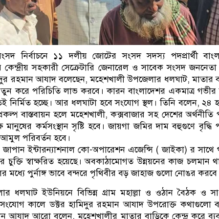
সংসদ নির্বাচনে ১১ দলীয় জোটের সংসদ সদস্য পদপ্রার্থী বাং
কেন্দ্রীয় সহকারী সেক্রেটারি জেনারেল ও সাবেক সংসদ জননেতা 
দুর রহমান আযাদ বলেছেন, মহেশখালী উপজেলার ধলঘাট, মাতার 
তুন করে পরিচিতি লাভ করবে। কারন বাংলাদেশর একমাত্র গভীর স
েই নির্মিত হচ্ছে। আর ধলঘাটা হবে সংযোগ স্থল। তিনি বলেন, ২৪ 
রকল্প বাস্তবায়ন হলে মহেশখালী, কক্সবাজার সহ দেশের অর্থনীতি প
ষ মানুষের কর্মসংস্থান সৃষ্টি হবে। জায়গা জমির দাম বহুগুণে বৃদ্ধি 
 আমুল পরিবর্তন হবে।
 জাপান ইন্টারন্যাশনাল কো-অপারেশন এজেন্সি ( জাইকা) র সাথে
মাণের চুক্তি স্বাক্ষরিত হয়েছে। অবকাঠামোগত উন্নয়নের কাজ চলমান 
মধ্যে পুর্নাঙ্গ ভাবে বন্দরে পৃথিবীর বড় জাহাজ গুলো নোঙর করবে
র ধলঘাট ইউনিয়নে বিভিন্ন গ্রাম মহাল্লা ও ওঠান বৈঠক ও স
সংযোগ কালে ডক্টর হামিদুর রহমান আযাদ উপরোক্ত কথাগুলো ব
মান আযাদ আরো বলেন, মহেশখালীর মাতার বাড়িকে কেন্দ্র করে ব্য