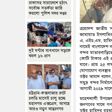
ঢাকাসহ সারাদেশে হঠাৎ
সর্বোচ্চ সতর্কতা জা‌রি
করলো পুলিশ সদর দপ্তর
ত্রয়োদশ জাতীয় 
জামায়াত ইসলামির 
এ, এইচ,এম, হামি
নামেই বাংলাদেশ ন
দুই ঘণ্টার ব্যবধানে সড়কে
বন্দর মাতারবাড়িত
ঝরল ১৬ প্রাণ
কোটি টাকার এই প্
যাবে। প্রায় ২৫ লক্
যোগাযোগ ব্যবস্থার
ডক্টর আযাদ বলেন,
সমুদ্র বন্দর নির্
আগামী ২০২৯ সালের 
চট্টগ্রাম-কক্সবাজার রুটে
মহেশখালী উপজেলা
চলতি মাসেই চালু হচ্ছে
মহানগর এক্সপ্রেস, আসছে
জনগণের সাথে গণ
আরও নতুন আন্তঃনগর
ডক্টর হামিদুর রহ