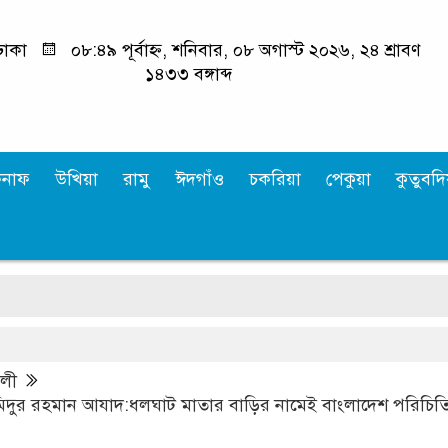
ঢাকা
০৮:৪৯ পূর্বাহ্ন, শনিবার, ০৮ অগাস্ট ২০২৬, ২৪ শ্রাবণ
১৪৩৩ বঙ্গাব্দ
কনাফ
উখিয়া
রামু
ঈদগাঁও
চকরিয়া
পেকুয়া
কুতুবদিয
কল
লী
দুর রহমান আযাদ:ধলঘাট মাতার বাড়ির নামেই বাংলাদেশ পরিচিত