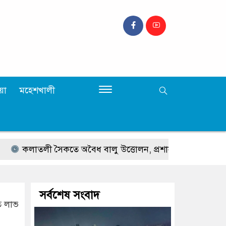
়া
মহেশখালী
াতলী সৈকতে অবৈধ বালু উত্তোলন, প্রশাসনের অভিযান
টেকনা
সর্বশেষ সংবাদ
ি লাভ