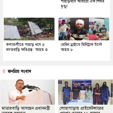
পাহাড়ধসে আবারো এক শিশুর
মৃত্যু
কলাতলীতে পাহাড় ধসে ৫
মেরিন ড্রাইভে মিনিট্রাক উল্টে
বসতবাড়ি ক্ষতিগ্রস্ত : আহত ৩
আহত ৮
জনপ্রিয় সংবাদ
মাতারবাড়ি আসছেন প্রধানমন্ত্রী
লোহাগাড়ায় প্রাইভেটকারের