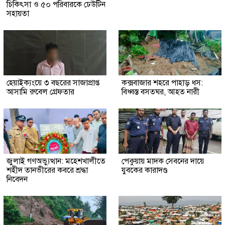
চিকিৎসা ও ৫০ পরিবারকে ঢেউটিন
সহায়তা
হেয়াইক্যংয়ে ৩ বছরের সাজাপ্রাপ্ত
কক্সবাজার শহরে পাহাড় ধস:
আসামি রুবেল গ্রেফতার
বিধ্বস্ত বসতঘর, আহত নারী
জুলাই গণঅভ্যুত্থান: মহেশখালীতে
পেকুয়ায় মাদক সেবনের দায়ে
শহীদ তানভীরের কবরে শ্রদ্ধা
যুবকের কারাদণ্ড
নিবেদন