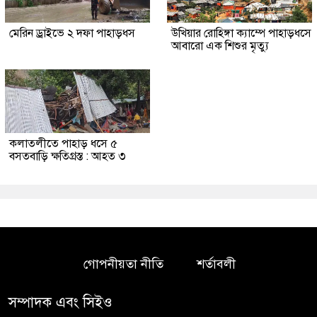
মেরিন ড্রাইভে ২ দফা পাহাড়ধস
উখিয়ার রোহিঙ্গা ক্যাম্পে পাহাড়ধসে
আবারো এক শিশুর মৃত্যু
কলাতলীতে পাহাড় ধসে ৫
বসতবাড়ি ক্ষতিগ্রস্ত : আহত ৩
গোপনীয়তা নীতি
শর্তাবলী
সম্পাদক এবং সিইও