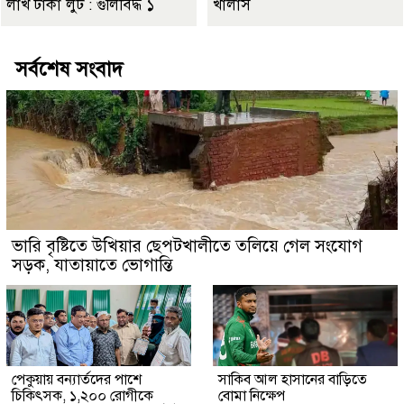
লাখ টাকা লুট : গুলিবিদ্ধ ১
খালাস
সর্বশেষ সংবাদ
ভারি বৃষ্টিতে উখিয়ার ছেপটখালীতে তলিয়ে গেল সংযোগ
সড়ক, যাতায়াতে ভোগান্তি
পেকুয়ায় বন্যার্তদের পাশে
সাকিব আল হাসানের বাড়িতে
চিকিৎসক, ১,২০০ রোগীকে
বোমা নিক্ষেপ