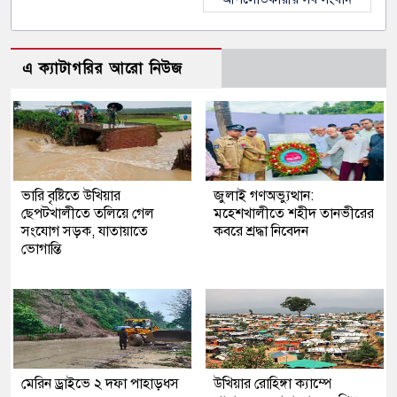
এ ক্যাটাগরির আরো নিউজ
ভারি বৃষ্টিতে উখিয়ার
জুলাই গণঅভ্যুত্থান:
ছেপটখালীতে তলিয়ে গেল
মহেশখালীতে শহীদ তানভীরের
সংযোগ সড়ক, যাতায়াতে
কবরে শ্রদ্ধা নিবেদন
ভোগান্তি
মেরিন ড্রাইভে ২ দফা পাহাড়ধস
উখিয়ার রোহিঙ্গা ক্যাম্পে