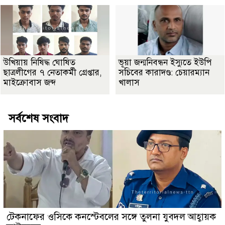
উখিয়ায় নিষিদ্ধ ঘোষিত
ভূয়া জন্মনিবন্ধন ইস্যুতে ইউপি
ছাত্রলীগের ৭ নেতাকর্মী গ্রেপ্তার,
সচিবের কারাদণ্ড: চেয়ারম্যান
মাইক্রোবাস জব্দ
খালাস
সর্বশেষ সংবাদ
টেকনাফের ওসিকে কনস্টেবলের সঙ্গে তুলনা যুবদল আহ্বায়ক