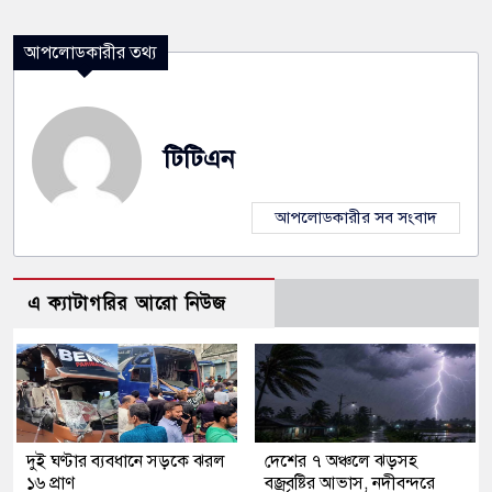
আপলোডকারীর তথ্য
টিটিএন
আপলোডকারীর সব সংবাদ
এ ক্যাটাগরির আরো নিউজ
দুই ঘণ্টার ব্যবধানে সড়কে ঝরল
দেশের ৭ অঞ্চলে ঝড়সহ
১৬ প্রাণ
বজ্রবৃষ্টির আভাস, নদীবন্দরে