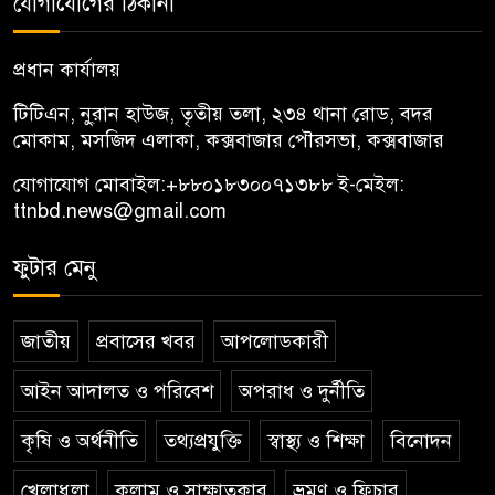
যোগাযোগের ঠিকানা
প্রধান কার্যালয়
টিটিএন, নু্রান হাউজ, তৃতীয় তলা, ২৩৪ থানা রোড, বদর
মোকাম, মসজিদ এলাকা, কক্সবাজার পৌরসভা, কক্সবাজার
যোগাযোগ মোবাইল:
+৮৮০১৮৩০০৭১৩৮৮
ই-মেইল:
ttnbd.news@gmail.com
ফুটার মেনু
জাতীয়
প্রবাসের খবর
আপলোডকারী
আইন আদালত ও পরিবেশ
অপরাধ ও দুর্নীতি
কৃষি ও অর্থনীতি
তথ্যপ্রযুক্তি
স্বাস্থ্য ও শিক্ষা
বিনোদন
খেলাধুলা
কলাম ও সাক্ষাতকার
ভ্রমণ ও ফিচার