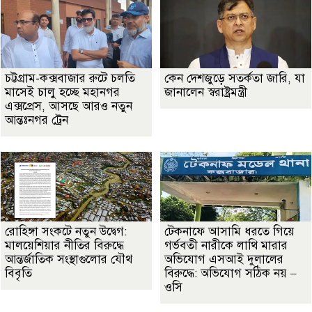
চট্টগ্রাম-কক্সবাজার রুটে চলতি
কেন দেশজুড়ে সতর্কতা জারি, যা
মাসেই চালু হচ্ছে মহানগর
জানালেন স্বরাষ্ট্রমন্ত্রী
এক্সপ্রেস, আসছে আরও নতুন
আন্তঃনগর ট্রেন
রোহিঙ্গা সংকটে নতুন উদ্বেগ:
টেকনাফে আসামি ধরতে গিয়ে
মালয়েশিয়ার নীতির বিরুদ্ধে
গর্ভবতী নারীকে লাথি মারার
আন্তর্জাতিক সংস্থাগুলোর যৌথ
অভিযোগ এসআই দুলালের
বিবৃতি
বিরুদ্ধে: অভিযোগ সঠিক নয় –
ওসি