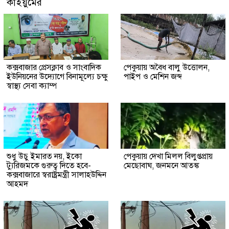
কাইয়ুমের
কক্সবাজার প্রেসক্লাব ও সাংবাদিক
পেকুয়ায় অবৈধ বালু উত্তোলন,
ইউনিয়নের উদ্যোগে বিনামূল্যে চক্ষু
পাইপ ও মেশিন জব্দ
স্বাস্থ্য সেবা ক্যাম্প
শুধু উচু ইমারত নয়, ইকো
পেকুয়ায় দেখা মিলল বিলুপ্তপ্রায়
ট্যুরিজমকে গুরুত্ব দিতে হবে-
মেছোবাঘ, জনমনে আতঙ্ক
কক্সবাজারে স্বরাষ্ট্রমন্ত্রী সালাহউদ্দিন
আহমদ