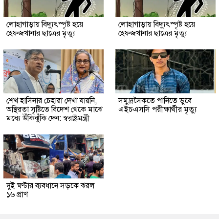
লোহাগাড়ায় বিদ্যুৎস্পৃষ্ট হয়ে
লোহাগাড়ায় বিদ্যুৎস্পৃষ্ট হয়ে
হেফজখানার ছাত্রের মৃত্যু
হেফজখানার ছাত্রের মৃত্যু
শেখ হাসিনার চেহারা দেখা যায়নি,
সমুদ্রসৈকতে পানিতে ডুবে
অস্থিরতা সৃষ্টিতে বিদেশ থেকে মাঝে
এইচএসসি পরীক্ষার্থীর মৃত্যু
মধ্যে উঁকিঝুঁকি দেন: স্বরাষ্ট্রমন্ত্রী
দুই ঘণ্টার ব্যবধানে সড়কে ঝরল
১৬ প্রাণ