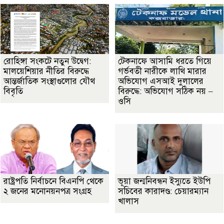
রোহিঙ্গা সংকটে নতুন উদ্বেগ:
টেকনাফে আসামি ধরতে গিয়ে
মালয়েশিয়ার নীতির বিরুদ্ধে
গর্ভবতী নারীকে লাথি মারার
আন্তর্জাতিক সংস্থাগুলোর যৌথ
অভিযোগ এসআই দুলালের
বিবৃতি
বিরুদ্ধে: অভিযোগ সঠিক নয় –
ওসি
রাষ্ট্রপতি নির্বাচনে বিএনপি থেকে
ভূয়া জন্মনিবন্ধন ইস্যুতে ইউপি
২ জনের মনোনয়নপত্র সংগ্রহ
সচিবের কারাদণ্ড: চেয়ারম্যান
খালাস