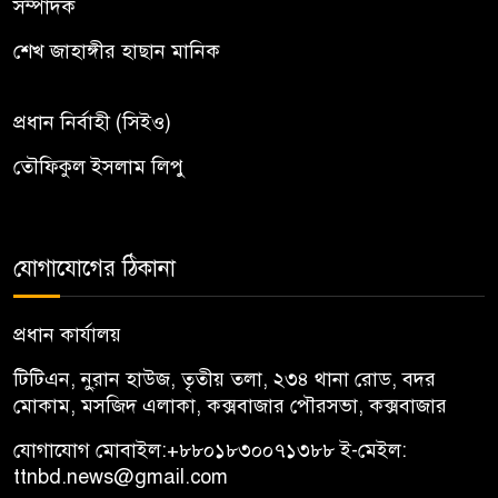
সম্পাদক
শেখ জাহাঙ্গীর হাছান মানিক
প্রধান নির্বাহী (সিইও)
তৌফিকুল ইসলাম লিপু
যোগাযোগের ঠিকানা
প্রধান কার্যালয়
টিটিএন, নু্রান হাউজ, তৃতীয় তলা, ২৩৪ থানা রোড, বদর
মোকাম, মসজিদ এলাকা, কক্সবাজার পৌরসভা, কক্সবাজার
যোগাযোগ মোবাইল:
+৮৮০১৮৩০০৭১৩৮৮
ই-মেইল:
ttnbd.news@gmail.com