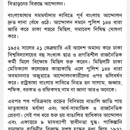
বিতাড়নের বিরুদ্ধে আন্দোলন।
বাংলাভাষার সমমর্যাদার দাবিতে পূর্ব বাংলায় আন্দোলন
দ্রুত দানা বেঁধে ওঠে। আন্দোলন দমনে পুলিশ ১৪৪ ধারা
জারি করে ঢাকা শহরে মিছিল, সমাবেশ নিষিদ্ধ ঘোষণা
করে।
১৯৫২ সালের ২১ ফেব্রুয়ারি এই আদেশ অমান্য করে ঢাকা
বিশ্ববিদ্যালয়ের বহু সংখ্যক ছাত্র ও প্রগতিশীল রাজনৈতিক
কর্মী মিলে বিক্ষোভ মিছিল শুরু করেন। মিছিলটি ঢাকা
মেডিক্যাল কলেজের কাছাকাছি এলে পুলিশ ১৪৪ ধারা
অবমাননার অজুহাতে আন্দোলনকারীদের ওপর গুলিবর্ষণ
করে। রাষ্ট্রভাষা বাংলার দাবিতে নিহত হন সালাম, জব্বার,
শফিক, বরকত ও রফিকসহ নাম না জানা আরও অনেকে।
এরপর পথ পরিক্রমায় রক্তের বিনিময়ে বাঙালি জাতি পায়
মাতৃভাষার মর্যাদা এবং আর্থ-সামাজিক ও রাজনৈতিক
প্রেরণা। সেই পথ ধরে শুরু হয় বাঙালির স্বাধিকার আন্দোলন
এবং একাত্তরে ৯ মাসব্যাপী স্বাধীনতা যুদ্ধ। পাকিস্তানি
হানাদার বাহিনীর বিরুদ্ধে সশস্ত্র যুদ্ধের মধ্য দিয়ে ১৯৭১