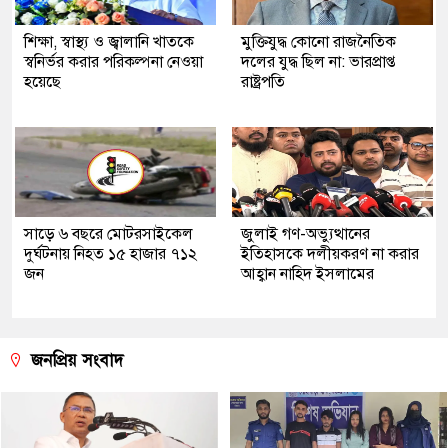
শিক্ষা, স্বাস্থ্য ও জ্বালানি খাতকে
মুক্তিযুদ্ধ কোনো রাজনৈতিক
স্বনির্ভর করার পরিকল্পনা নেওয়া
দলের যুদ্ধ ছিল না: ভারপ্রাপ্ত
হয়েছে
রাষ্ট্রপতি
সাড়ে ৬ বছরে মোটরসাইকেল
জুলাই গণ-অভ্যুত্থানের
দুর্ঘটনায় নিহত ১৫ হাজার ৭১২
ইতিহাসকে দলীয়করণ না করার
জন
আহ্বান নাহিদ ইসলামের
জনপ্রিয় সংবাদ