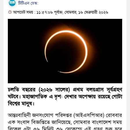
টিটিএন ডেস্ক:
আপডেট সময় : ১১:৫৭:০৬ পূর্বাহ্ন, সোমবার, ১৬ ফেব্রুয়ারী ২০২৬
চলতি বছরের (২০২৬ সালের) প্রথম বলয়গ্রাস সূর্যগ্রহণ
ঘটবে। মহাজাগতিক এ দৃশ্য দেখার অপেক্ষায় রয়েছে গোটা
বিশ্বের মানুষ।
আন্তঃবাহিনী জনসংযোগ পরিদপ্তর (আইএসপিআর) রোববার
এক সংবাদ বিজ্ঞপ্তিতে জানিয়েছে, সোমবার বাংলাদেশ সময়
বিকেল ৫টা ৫৬ মিনিট ৩৬ সেকেন্ডে এই গ্রহণ শুরু হবে