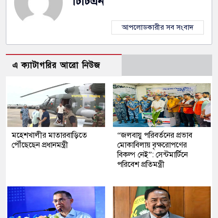
টিটিএন
আপলোডকারীর সব সংবাদ
এ ক্যাটাগরির আরো নিউজ
মহেশখালীর মাতারবাড়িতে
“জলবায়ু পরিবর্তনের প্রভাব
পৌঁছেছেন প্রধানমন্ত্রী
মোকাবিলায় বৃক্ষরোপণের
বিকল্প নেই”: সেন্টমার্টিনে
পরিবেশ প্রতিমন্ত্রী