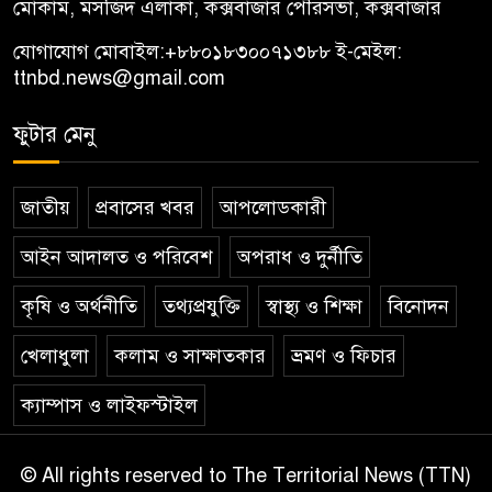
মোকাম, মসজিদ এলাকা, কক্সবাজার পৌরসভা, কক্সবাজার
যোগাযোগ মোবাইল:
+৮৮০১৮৩০০৭১৩৮৮
ই-মেইল:
ttnbd.news@gmail.com
ফুটার মেনু
জাতীয়
প্রবাসের খবর
আপলোডকারী
আইন আদালত ও পরিবেশ
অপরাধ ও দুর্নীতি
কৃষি ও অর্থনীতি
তথ্যপ্রযুক্তি
স্বাস্থ্য ও শিক্ষা
বিনোদন
খেলাধুলা
কলাম ও সাক্ষাতকার
ভ্রমণ ও ফিচার
ক্যাম্পাস ও লাইফস্টাইল
© All rights reserved to The Territorial News (TTN)