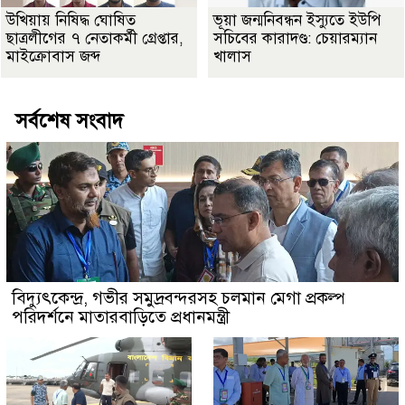
উখিয়ায় নিষিদ্ধ ঘোষিত
ভূয়া জন্মনিবন্ধন ইস্যুতে ইউপি
ছাত্রলীগের ৭ নেতাকর্মী গ্রেপ্তার,
সচিবের কারাদণ্ড: চেয়ারম্যান
মাইক্রোবাস জব্দ
খালাস
সর্বশেষ সংবাদ
বিদ্যুৎকেন্দ্র, গভীর সমুদ্রবন্দরসহ চলমান মেগা প্রকল্প
পরিদর্শনে মাতারবাড়িতে প্রধানমন্ত্রী