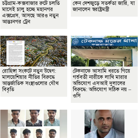
চট্টগ্রাম-কক্সবাজার রুটে চলতি
কেন দেশজুড়ে সতর্কতা জারি, যা
মাসেই চালু হচ্ছে মহানগর
জানালেন স্বরাষ্ট্রমন্ত্রী
এক্সপ্রেস, আসছে আরও নতুন
আন্তঃনগর ট্রেন
রোহিঙ্গা সংকটে নতুন উদ্বেগ:
টেকনাফে আসামি ধরতে গিয়ে
মালয়েশিয়ার নীতির বিরুদ্ধে
গর্ভবতী নারীকে লাথি মারার
আন্তর্জাতিক সংস্থাগুলোর যৌথ
অভিযোগ এসআই দুলালের
বিবৃতি
বিরুদ্ধে: অভিযোগ সঠিক নয় –
ওসি