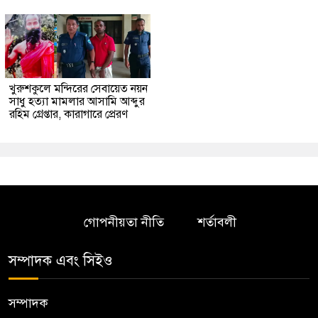
খুরুশকুলে মন্দিরের সেবায়েত নয়ন
সাধু হত্যা মামলার আসামি আব্দুর
রহিম গ্রেপ্তার, কারাগারে প্রেরণ
গোপনীয়তা নীতি
শর্তাবলী
সম্পাদক এবং সিইও
সম্পাদক