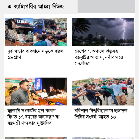
এ ক্যাটাগরির আরো নিউজ
দুই ঘণ্টার ব্যবধানে সড়কে ঝরল
দেশের ৭ অঞ্চলে ঝড়সহ
১৬ প্রাণ
বজ্রবৃষ্টির আভাস, নদীবন্দরে
সতর্কতা
জ্বালানি সংকটের মূল কারণ
বরিশাল বিশ্ববিদ্যালয়ে ছাত্রদল-
বিগত ১৭ বছরের অব্যবস্থাপনা:
শিবির সংঘর্ষ, আহত ১০
বস্ত্রমন্ত্রী খন্দকার মুক্তাদির