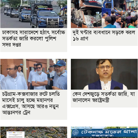
ঢাকাসহ সারাদেশে হঠাৎ সর্বোচ্চ
দুই ঘণ্টার ব্যবধানে সড়কে ঝরল
সতর্কতা জা‌রি করলো পুলিশ
১৬ প্রাণ
সদর দপ্তর
চট্টগ্রাম-কক্সবাজার রুটে চলতি
কেন দেশজুড়ে সতর্কতা জারি, যা
মাসেই চালু হচ্ছে মহানগর
জানালেন স্বরাষ্ট্রমন্ত্রী
এক্সপ্রেস, আসছে আরও নতুন
আন্তঃনগর ট্রেন