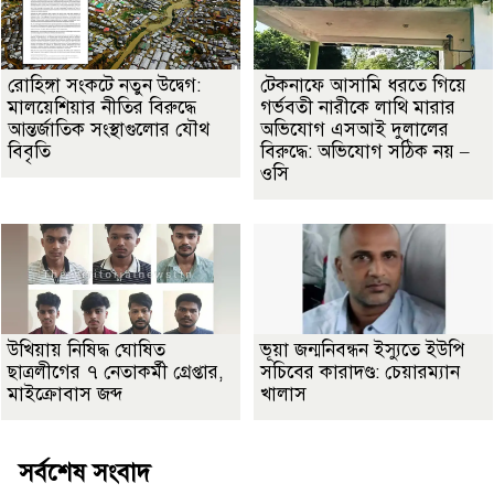
রোহিঙ্গা সংকটে নতুন উদ্বেগ:
টেকনাফে আসামি ধরতে গিয়ে
মালয়েশিয়ার নীতির বিরুদ্ধে
গর্ভবতী নারীকে লাথি মারার
আন্তর্জাতিক সংস্থাগুলোর যৌথ
অভিযোগ এসআই দুলালের
বিবৃতি
বিরুদ্ধে: অভিযোগ সঠিক নয় –
ওসি
উখিয়ায় নিষিদ্ধ ঘোষিত
ভূয়া জন্মনিবন্ধন ইস্যুতে ইউপি
ছাত্রলীগের ৭ নেতাকর্মী গ্রেপ্তার,
সচিবের কারাদণ্ড: চেয়ারম্যান
মাইক্রোবাস জব্দ
খালাস
সর্বশেষ সংবাদ