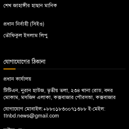
শেখ জাহাঙ্গীর হাছান মানিক
প্রধান নির্বাহী (সিইও)
তৌফিকুল ইসলাম লিপু
যোগাযোগের ঠিকানা
প্রধান কার্যালয়
টিটিএন, নু্রান হাউজ, তৃতীয় তলা, ২৩৪ থানা রোড, বদর
মোকাম, মসজিদ এলাকা, কক্সবাজার পৌরসভা, কক্সবাজার
যোগাযোগ মোবাইল:
+৮৮০১৮৩০০৭১৩৮৮
ই-মেইল:
ttnbd.news@gmail.com