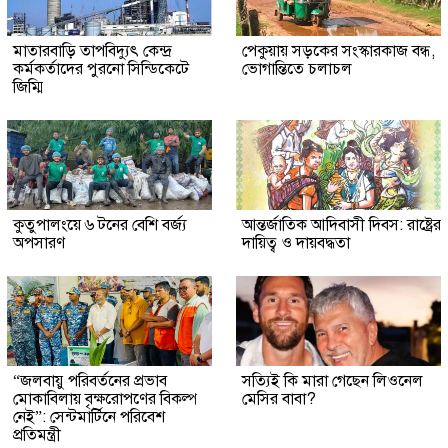
মাতারবাড়ি তাপবিদ্যুৎ কেন্দ্র
পেকুয়ায় সড়কের সংস্কারকাজ বন্ধ,
কর্মকর্তাদের পুরনো সিন্ডিকেটে
ভোগান্তিতে চলাচল
জিম্মি
কুতুপালংয়ে ৬ টনের বেশি বর্জ্য
আন্তর্জাতিক আদিবাসী দিবস: রাষ্ট্রের
অপসারণ
দায়িত্ব ও দায়বদ্ধতা
“জলবায়ু পরিবর্তনের প্রভাব
সত্যিই কি মারা গেছেন লিওনেল
মোকাবিলায় বৃক্ষরোপণের বিকল্প
মেসির বাবা?
নেই”: সেন্টমার্টিনে পরিবেশ
প্রতিমন্ত্রী