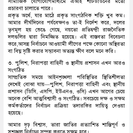
সামাজিক যোগাযোগমাধ্যমে এআই শাটডাউনের মতো
প্রচারণা চালাতে পারে।
প্রকৃত অর্থে, যার মাঠে প্রকৃত সাংগঠনিক শক্তি খুব কম।
আমার দীর্ঘদিনের পর্যবেক্ষণও তা-ই নির্দেশ করে, দলের
তৃণমূল হয় ভেঙে গেছে, নয়তো প্রতিদ্বন্দ্বী রাজনৈতিক
দলগুলির দ্বারা নিমজ্জিত হয়েছে। এই বাস্তবতা বিবেচনা
করে,আসন্ন নির্বাচনে আওয়ামী লীগের পক্ষে কোনো অস্থিরতা
বা বিঘ্ন সৃষ্টি করার সম্ভাবনা অত্যন্ত ক্ষীণ বলে মনে করি।
৩. পুলিশ, নিরাপত্তা বাহিনী ও স্থানীয় প্রশাসন এখন আরও
সংগঠিত
সাম্প্রতিক সময়ে আইনশৃঙ্খলা পরিস্থিতির স্থিতিশীলতা
দেখেই বোঝা যায়—পুলিশ, নিরাপত্তা বাহিনী এবং স্থানীয়
প্রশাসন (ডিসি, এসপি, ইউএনও, ওসি) এখন আগের চেয়ে
অনেক বেশি আত্মবিশ্বাসী ও সংগঠিত। সবচেয়ে দক্ষ ও সক্ষম
কর্মকর্তাদের নির্বাচন প্রক্রিয়া তদারকির দায়িত্ব দেওয়া
হয়েছে।
আমার দৃঢ় বিশ্বাস, তারা জাতির প্রত্যাশিত শান্তিপূর্ণ ও
সুশৃঙ্খল নির্বাচন সম্পন্ন করতে সক্ষম হবে।