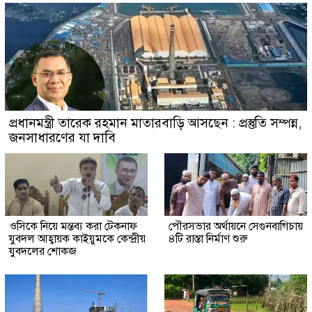
প্রধানমন্ত্রী তারেক রহমান মাতারবাড়ি আসছেন : প্রস্তুতি সম্পন্ন,
জনসাধারণের যা দাবি
ওসিকে নিয়ে মন্তব্য করা টেকনাফ
পৌরসভার অর্থায়নে সেগুনবাগিচায়
যুবদল আহ্বায়ক কাইয়ুমকে কেন্দ্রীয়
৪টি রাস্তা নির্মাণ শুরু
যুবদলের শোকজ