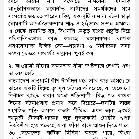
মেনে নেবেন না। বিক্ষোভে নামবেন। এমনকি
আনুষ্ঠানিকভাবে মনোনীত প্রার্থীদের সমর্থকদের সঙ্গে
সংঘর্ষেও জড়াতে পারেন। কিন্তু এক-দুটি সামান্য ঘটনা ছাড়া
ঘোষণাটি আশ্চর্যজনকভাবে শান্ত ও সুষ্ঠুভাবে সম্পন্ন হয়েছে।
এ থেকে প্রমাণিত হয়, বিএনপি নেতৃত্ব যথেষ্ট প্রস্তুতি নিয়ে
পরিকল্পিতভাবে কাজ করেছে। মনোনয়নের ব্যাপক
গ্রহণযোগ্যতা ইঙ্গিত দেয়—প্রচারণা ও নির্বাচনের সময়
দলের ভেতরে সংঘর্ষের সম্ভাবনা খুবই কম।
২. আওয়ামী লীগের সক্ষমতার সীমা স্পষ্টভাবে দেখছি এবং
তা বেশ ছোট।
বাংলাদেশ আওয়ামী লীগ দীর্ঘদিন ধরে দাবি করে আসছে যে
তাদের একটি বিস্তৃত তৃণমূল নেটওয়ার্ক রয়েছে, যা যেকোনো
নির্বাচন ব্যাহত করার মতো শক্তিশালী। কিন্তু গত কয়েক
দিনের ঘটনাপ্রবাহ প্রমাণ করে দিয়েছে—দলটির বাস্তব
সংগঠিত শক্তি আসলে কতটা সীমিত। এখন তারা ক্রমেই
ভাড়াটে টোকাই-ধরনের ক্ষুদ্র দুষ্কৃতকারী গোষ্ঠীর ওপর
নির্ভরশীল হয়ে পড়েছে, যারা ফাঁকা বাসে আগুন দিতে পারে,
৩০ সেকেন্ডের ‘ঝটিকা মিছিল’ করতে পারে, কিংবা