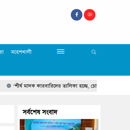
়া
মহেশখালী
ীর্ষ মাদক কারবারিদের তালিকা হচ্ছে, চোরাচালানের রুটে বসছে ক্যাম্প’ – স
সর্বশেষ সংবাদ