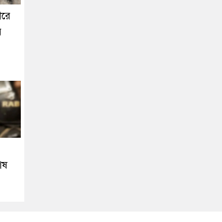
ীরে
়
েষ