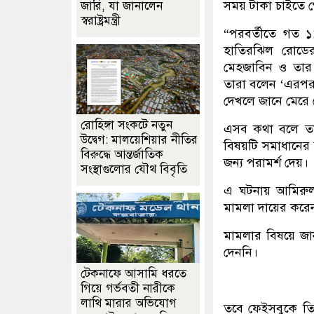
সময় টাকা চাইতে গ
জারি, যা জানালেন
স্বরাষ্ট্রমন্ত্রী
“পরবর্তীতে গত ১
হাতিরঝিল রোডের
মেহজাবিন ও তার
তারা বলেন ‘এরপর 
দেখলে জানে মেরে
রোহিঙ্গা সংকটে নতুন
এসব কথা বলে তা
উদ্বেগ: মালয়েশিয়ার নীতির
বিষয়টি সমাধানের জ
বিরুদ্ধে আন্তর্জাতিক
জন্য পরামর্শ দেয়।
সংস্থাগুলোর যৌথ বিবৃতি
এ ঘটনায় আমিরুল ই
মামলা দায়ের করে
মামলার বিষয়ে জ
দেননি।
টেকনাফে আসামি ধরতে
গিয়ে গর্ভবতী নারীকে
লাথি মারার অভিযোগ
তবে ফেইসবুকে তি