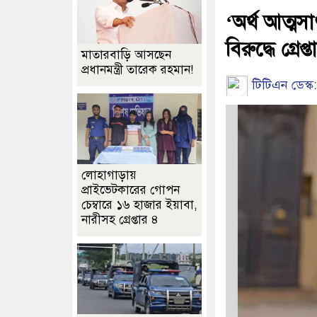
‘অর্থ আত্মস
বিরুদ্ধে গ্রে
মাতারবাড়ি আসছেন
প্রধানমন্ত্রী তারেক রহমান!
টিটিএন ডেস্ক:
লোহাগাড়ায়
প্রাইভেটকারের গোপন
চেম্বারে ১৬ হাজার ইয়াবা,
নারীসহ গ্রেপ্তার ৪