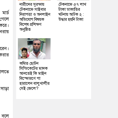
নারীদের সুরক্ষায়
টেকনাফে ৫৭ লাখ
টেকনাফে সাইবার
টাকা ডাকাতির
মার্চ
নিরাপত্তা ও অনলাইন
ঘটনায় আটক ২ :
গেলে
অভিযোগ বিষয়ক
উদ্ধার হয়নি টাকা
বিশেষ প্রশিক্ষণ
করে।
অনুষ্ঠিত
ুনরায়
রেন।
 করার
কথিত ছোটন
সিন্ডিকেটের মাদক
দালতে
আনতেই কি মাইন
বিস্ফোরণে পা
হারালেন বালুখালীর
সাড়া
সেই জেলে?
’ বলে