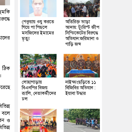
হুমকি
ুদ্ধে
পেকুয়ায় ওযু করতে
অতিরিক্ত ভাড়া
গিয়ে পা পিছলে
আদায়: ট্যুরিস্ট জীপ
মসজিদের ইমামের
সিন্ডিকেটের বিরুদ্ধে
তাদের
মৃত্যু
অভিযান:জরিমানা ও
গাড়ি জব্দ
 ঠিক
।
লোহাগাড়ায়
নাইক্ষ্যংছড়িতে ১১
করেছে
বিএনপির বিজয়
বিজিবির অভিযান :
র‍্যালি, নেতাকর্মীদের
ইয়াবা উদ্ধার
ঢল
ভিন্ন
ে বলে
বিন ও
ভিন্ন