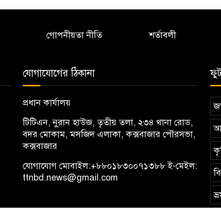
গোপনীয়তা নীতি
শর্তাবলী
যোগাযোগের ঠিকানা
ফু
প্রধান কার্যালয়
জা
টিটিএন, নু্রান হাউজ, তৃতীয় তলা, ২৩৪ থানা রোড,
আ
বদর মোকাম, মসজিদ এলাকা, কক্সবাজার পৌরসভা,
কক্সবাজার
কৃ
যোগাযোগ মোবাইল:
+৮৮০১৮৩০০৭১৩৮৮
ই-মেইল:
ব
ttnbd.news@gmail.com
ভ্