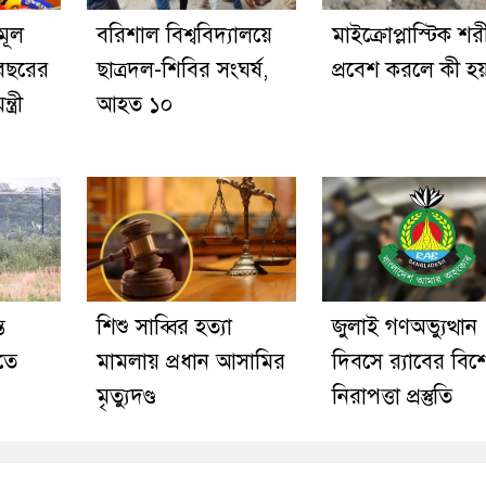
মূল
বরিশাল বিশ্ববিদ্যালয়ে
মাইক্রোপ্লাস্টিক শর
বছরের
ছাত্রদল-শিবির সংঘর্ষ,
প্রবেশ করলে কী হয
ত্রী
আহত ১০
ে
শিশু সাব্বির হত্যা
জুলাই গণঅভ্যুত্থান
তে
মামলায় প্রধান আসামির
দিবসে র‌্যাবের বিশ
মৃত্যুদণ্ড
নিরাপত্তা প্রস্তুতি