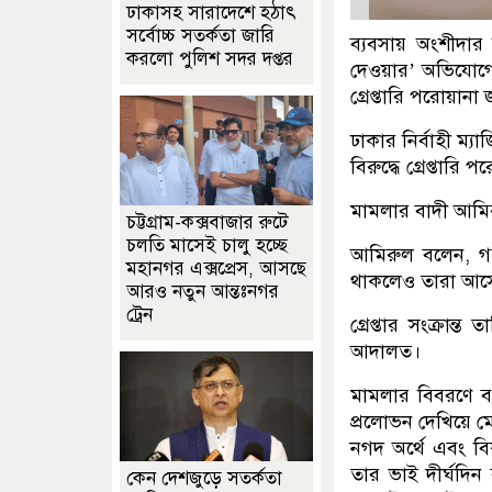
ঢাকাসহ সারাদেশে হঠাৎ
সর্বোচ্চ সতর্কতা জা‌রি
ব্যবসায় অংশীদার 
করলো পুলিশ সদর দপ্তর
দেওয়ার’ অভিযোগে 
গ্রেপ্তারি পরোয়া
ঢাকার নির্বাহী ম
বিরুদ্ধে গ্রেপ্তারি
মামলার বাদী আমির
চট্টগ্রাম-কক্সবাজার রুটে
চলতি মাসেই চালু হচ্ছে
আমিরুল বলেন, গ
মহানগর এক্সপ্রেস, আসছে
থাকলেও তারা আসেন
আরও নতুন আন্তঃনগর
ট্রেন
গ্রেপ্তার সংক্রা
আদালত।
মামলার বিবরণে বল
প্রলোভন দেখিয়ে ম
নগদ অর্থে এবং ব
তার ভাই দীর্ঘদিন
কেন দেশজুড়ে সতর্কতা