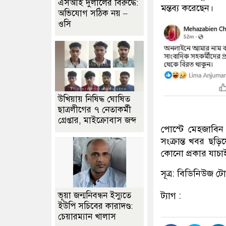
এসআই দুলালের বিরুদ্ধে:
মন্তব্য করেছেন।
অভিযোগ সঠিক নয় –
ওসি
উখিয়ায় নিষিদ্ধ ঘোষিত
ছাত্রলীগের ৭ নেতাকর্মী
গ্রেপ্তার, মাইক্রোবাস জব্দ
পোস্টে মেহজাবিন
সংক্রান্ত খবর ছড
কোনো প্রকার যাচা
সূত্র: বিডিনিউজ 
ট্যাগ :
ভূয়া জন্মনিবন্ধন ইস্যুতে
ইউপি সচিবের কারাদণ্ড:
চেয়ারম্যান খালাস