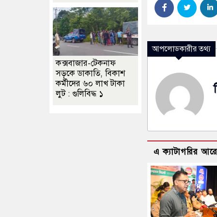
আপলোডকারীর তথ্য
কক্সবাজার-টেকনাফ
সড়কে ডাকাতি, বিকাশ
কর্মীদের ৬০ লাখ টাকা
লুট : গুলিবিদ্ধ ১
এ ক্যাটাগরির আর