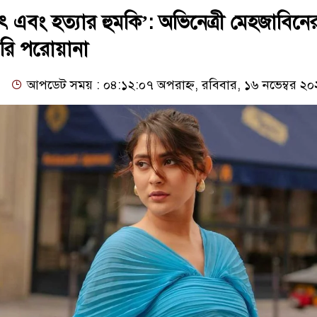
াৎ এবং হত্যার হুমকি’: অভিনেত্রী মেহজাবিনে
প্তারি পরোয়ানা
আপডেট সময় : ০৪:১২:০৭ অপরাহ্ন, রবিবার, ১৬ নভেম্বর ২