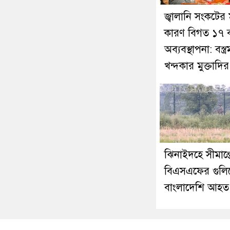
জ্বালানি সংকটের 
কারণ বিগত ১৭ 
অব্যবস্থাপনা: বস্ত্রমন্
খন্দকার মুক্তাদির
ঝিনাইদহে সীমান্ত
বিএসএফের গুলি
বাংলাদেশি আহত