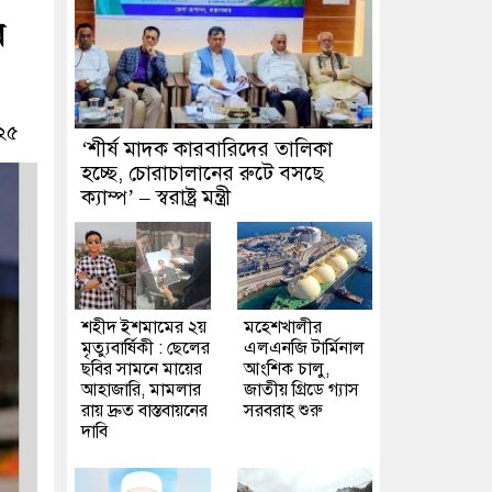
র
০২৫
‘শীর্ষ মাদক কারবারিদের তালিকা
হচ্ছে, চোরাচালানের রুটে বসছে
ক্যাম্প’ – স্বরাষ্ট্র মন্ত্রী
শহীদ ইশমামের ২য়
মহেশখালীর
মৃত্যুবার্ষিকী : ছেলের
এলএনজি টার্মিনাল
ছবির সামনে মায়ের
আংশিক চালু,
আহাজারি, মামলার
জাতীয় গ্রিডে গ্যাস
রায় দ্রুত বাস্তবায়নের
সরবরাহ শুরু
দাবি