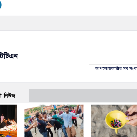
টিটিএন
আপলোডকারীর সব সংব
ো নিউজ