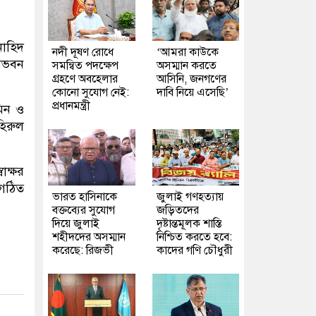
াহিদ
নদী দূষণ রোধে
‘আমরা কাউকে
াসভবন
সমন্বিত পদক্ষেপ
অসম্মান করতে
গ্রহণে অবহেলার
আসিনি, জনগণের
কোনো সুযোগ নেই:
দাবি নিয়ে এসেছি’
প্রধানমন্ত্রী
মিন ও
হিরুল
ক্ষর
 গঠিত
ভারত হাসিনাকে
জুলাই গণহত্যায়
বক্তব্যের সুযোগ
জড়িতদের
দিয়ে জুলাই
দৃষ্টান্তমূলক শাস্তি
শহীদদের অসম্মান
নিশ্চিত করতে হবে:
করেছে: রিজভী
কাদের গণি চৌধুরী