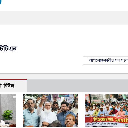
টিটিএন
আপলোডকারীর সব সংব
ো নিউজ