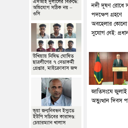
এসআই দুলালের বিরুদ্ধে:
নদী দূষণ রোধে স
অভিযোগ সঠিক নয় –
ওসি
পদক্ষেপ গ্রহণে
অবহেলার কোনো
সুযোগ নেই: প্রধানমন
উখিয়ায় নিষিদ্ধ ঘোষিত
ছাত্রলীগের ৭ নেতাকর্মী
গ্রেপ্তার, মাইক্রোবাস জব্দ
জাতিসংঘে জুলাই
অভ্যুত্থান দিবস 
ভূয়া জন্মনিবন্ধন ইস্যুতে
ইউপি সচিবের কারাদণ্ড:
চেয়ারম্যান খালাস