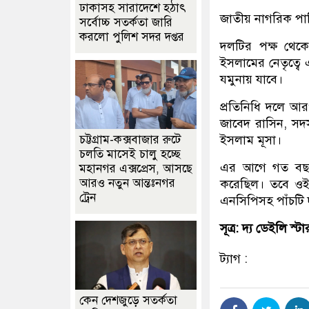
ঢাকাসহ সারাদেশে হঠাৎ
জাতীয় নাগরিক পার
সর্বোচ্চ সতর্কতা জা‌রি
করলো পুলিশ সদর দপ্তর
দলটির পক্ষ থেক
ইসলামের নেতৃত্বে
যমুনায় যাবে।
প্রতিনিধি দলে আর
জাবেদ রাসিন, সদ
চট্টগ্রাম-কক্সবাজার রুটে
ইসলাম মূসা।
চলতি মাসেই চালু হচ্ছে
এর আগে গত বছরে
মহানগর এক্সপ্রেস, আসছে
আরও নতুন আন্তঃনগর
করেছিল। তবে ওই স
ট্রেন
এনসিপিসহ পাঁচটি 
সূত্র: দ্য ডেইলি স্ট
ট্যাগ :
কেন দেশজুড়ে সতর্কতা