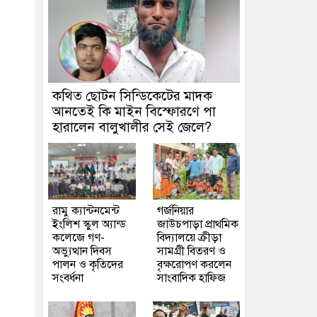
কথিত ছোটন সিন্ডিকেটের মাদক
আনতেই কি মাইন বিস্ফোরণে পা
হারালেন বালুখালীর সেই জেলে?
রামু ক্যান্টনমেন্ট
গর্জনিয়ার
ইংলিশ স্কুল অ্যান্ড
জাউচপাড়া প্রাথমিক
কলেজে গণ-
বিদ্যালয়ে ক্রীড়া
অভ্যুত্থান দিবস
সামগ্রী বিতরণ ও
পালন ও কৃতিদের
বৃক্ষরোপণ করলেন
সংবর্ধনা
সাংবাদিক হাফিজ