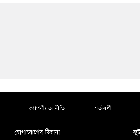
গোপনীয়তা নীতি
শর্তাবলী
যোগাযোগের ঠিকানা
ফু