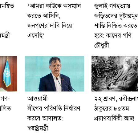
মন্বিত
‘আমরা কাউকে অসম্মান
জুলাই গণহত্যায়
করতে আসিনি,
জড়িতদের দৃষ্টান্তম
জনগণের দাবি নিয়ে
শাস্তি নিশ্চিত করতে
্ত্রী
এসেছি’
হবে: কাদের গণি
চৌধুরী
 গণ-
আওয়ামী
২২ শ্রাবণ, রবীন্দ্রন
পালিত
লীগের পরিণতি নির্ধারণ
ঠাকুরের ৮৫তম
করবে আদালত:
প্রয়াণবার্ষিকী আজ
স্বরাষ্ট্রমন্ত্রী