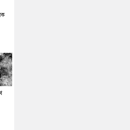
ূলক
াথ