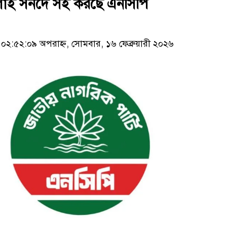
লাই সনদে সই করছে এনসিপি
২:৫২:০৯ অপরাহ্ন, সোমবার, ১৬ ফেব্রুয়ারী ২০২৬