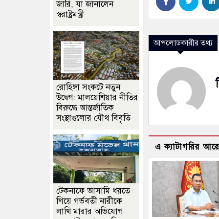
জারি, যা জানালেন
স্বরাষ্ট্রমন্ত্রী
আপলোডকারীর তথ্য
রোহিঙ্গা সংকটে নতুন
উদ্বেগ: মালয়েশিয়ার নীতির
বিরুদ্ধে আন্তর্জাতিক
সংস্থাগুলোর যৌথ বিবৃতি
এ ক্যাটাগরির আর
টেকনাফে আসামি ধরতে
গিয়ে গর্ভবতী নারীকে
লাথি মারার অভিযোগ