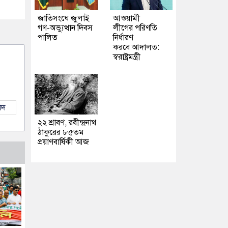
জাতিসংঘে জুলাই
আওয়ামী
গণ-অভ্যুত্থান দিবস
লীগের পরিণতি
পালিত
নির্ধারণ
করবে আদালত:
স্বরাষ্ট্রমন্ত্রী
াদ
২২ শ্রাবণ, রবীন্দ্রনাথ
ঠাকুরের ৮৫তম
প্রয়াণবার্ষিকী আজ