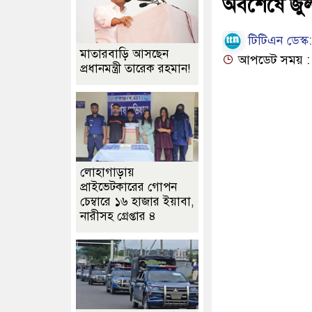
অবশেষে জু
টিটিএন ডেস্ক:
মাতারবাড়ি আসছেন
আপডেট সময় : ০
প্রধানমন্ত্রী তারেক রহমান!
লোহাগাড়ায়
প্রাইভেটকারের গোপন
চেম্বারে ১৬ হাজার ইয়াবা,
নারীসহ গ্রেপ্তার ৪