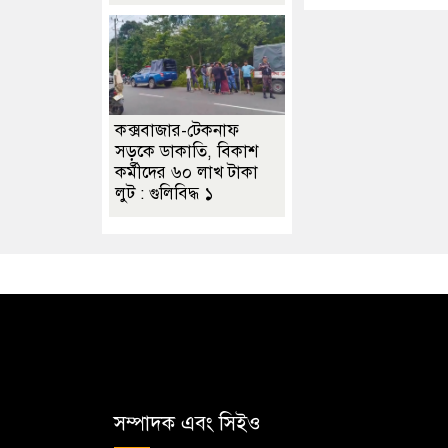
কক্সবাজার-টেকনাফ
সড়কে ডাকাতি, বিকাশ
কর্মীদের ৬০ লাখ টাকা
লুট : গুলিবিদ্ধ ১
সম্পাদক এবং সিইও