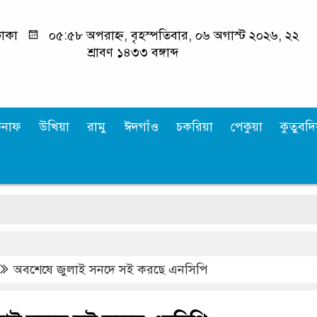
াকা
০৫:৫৮ অপরাহ্ন, বৃহস্পতিবার, ০৬ অগাস্ট ২০২৬, ২২
শ্রাবণ ১৪৩৩ বঙ্গাব্দ
কনাফ
উখিয়া
রামু
ঈদগাঁও
চকরিয়া
পেকুয়া
কুতুবদিয
অবশেষে জুলাই সনদে সই করছে এনসিপি