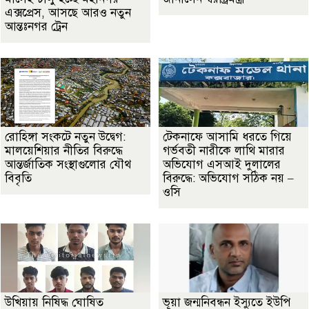
এক্সপ্রেস, আসছে আরও নতুন
আন্তঃনগর ট্রেন
রোহিঙ্গা সংকটে নতুন উদ্বেগ:
টেকনাফে আসামি ধরতে গিয়ে
মালয়েশিয়ার নীতির বিরুদ্ধে
গর্ভবতী নারীকে লাথি মারার
আন্তর্জাতিক সংস্থাগুলোর যৌথ
অভিযোগ এসআই দুলালের
বিবৃতি
বিরুদ্ধে: অভিযোগ সঠিক নয় –
ওসি
উখিয়ায় নিষিদ্ধ ঘোষিত
ভূয়া জন্মনিবন্ধন ইস্যুতে ইউপি