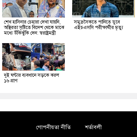
শেখ হাসিনার চেহারা দেখা যায়নি,
সমুদ্রসৈকতে পানিতে ডুবে
অস্থিরতা সৃষ্টিতে বিদেশ থেকে মাঝে
এইচএসসি পরীক্ষার্থীর মৃত্যু
মধ্যে উঁকিঝুঁকি দেন: স্বরাষ্ট্রমন্ত্রী
দুই ঘণ্টার ব্যবধানে সড়কে ঝরল
১৬ প্রাণ
গোপনীয়তা নীতি
শর্তাবলী