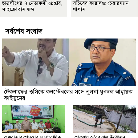
ছাত্রলীগের ৭ নেতাকর্মী গ্রেপ্তার,
সচিবের কারাদণ্ড: চেয়ারম্যান
মাইক্রোবাস জব্দ
খালাস
সর্বশেষ সংবাদ
টেকনাফের ওসিকে কনস্টেবলের সঙ্গে তুলনা যুবদল আহ্বায়ক
কাইয়ুমের
কক্সবাজার প্রেসক্লাব ও সাংবাদিক
পেকুয়ায় অবৈধ বালু উত্তোলন,