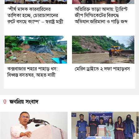
‘শীর্ষ মাদক কারবারিদের
অতিরিক্ত ভাড়া আদায়: ট্যুরিস্ট
তালিকা হচ্ছে, চোরাচালানের
জীপ সিন্ডিকেটের বিরুদ্ধে
রুটে বসছে ক্যাম্প’ – স্বরাষ্ট্র মন্ত্রী
অভিযান:জরিমানা ও গাড়ি জব্দ
কক্সবাজার শহরে পাহাড় ধস:
মেরিন ড্রাইভে ২ দফা পাহাড়ধস
বিধ্বস্ত বসতঘর, আহত নারী
জনপ্রিয় সংবাদ