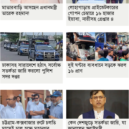
মাতারবাড়ি আসছেন প্রধানমন্ত্রী
লোহাগাড়ায় প্রাইভেটকারের
তারেক রহমান!
গোপন চেম্বারে ১৬ হাজার
ইয়াবা, নারীসহ গ্রেপ্তার ৪
ঢাকাসহ সারাদেশে হঠাৎ সর্বোচ্চ
দুই ঘণ্টার ব্যবধানে সড়কে ঝরল
সতর্কতা জা‌রি করলো পুলিশ
১৬ প্রাণ
সদর দপ্তর
চট্টগ্রাম-কক্সবাজার রুটে চলতি
কেন দেশজুড়ে সতর্কতা জারি, যা
মাসেই চালু হচ্ছে মহানগর
জানালেন স্বরাষ্ট্রমন্ত্রী