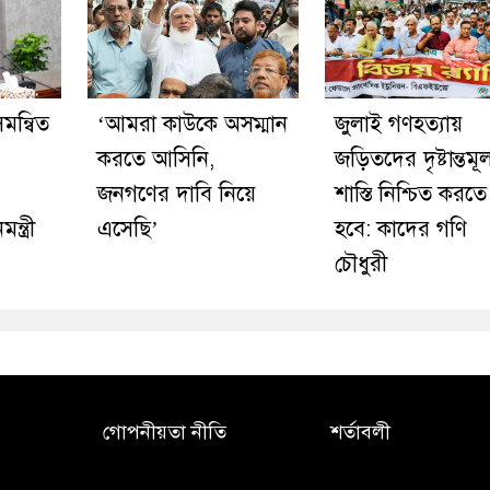
মন্বিত
‘আমরা কাউকে অসম্মান
জুলাই গণহত্যায়
করতে আসিনি,
জড়িতদের দৃষ্টান্তম
জনগণের দাবি নিয়ে
শাস্তি নিশ্চিত করতে
্ত্রী
এসেছি’
হবে: কাদের গণি
চৌধুরী
গোপনীয়তা নীতি
শর্তাবলী