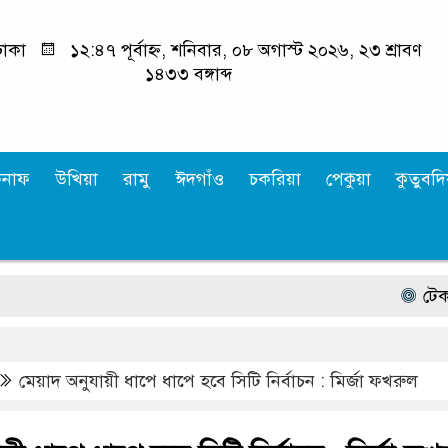
াকা
১২:৪৭ পূর্বাহ্ন, শনিবার, ০৮ অগাস্ট ২০২৬, ২৩ শ্রাবণ
১৪৩৩ বঙ্গাব্দ
কনাফ
উখিয়া
রামু
ঈদগাঁও
চকরিয়া
পেকুয়া
কুতুবদিয
টেকনাফের ও
মেয়াদ অনুযায়ী ধাপে ধাপে হবে সিটি নির্বাচন : মির্জা ফখরুল