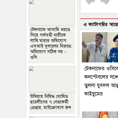
এ ক্যাটাগরির আর
টেকনাফে আসামি ধরতে
গিয়ে গর্ভবতী নারীকে
লাথি মারার অভিযোগ
এসআই দুলালের বিরুদ্ধে:
অভিযোগ সঠিক নয় –
ওসি
টেকনাফের ওসিক
কনস্টেবলের সঙ্গে
তুলনা যুবদল আহ্
কাইয়ুমের
উখিয়ায় নিষিদ্ধ ঘোষিত
ছাত্রলীগের ৭ নেতাকর্মী
গ্রেপ্তার, মাইক্রোবাস জব্দ