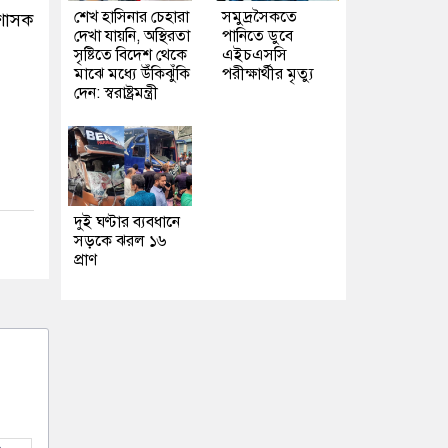
শেখ হাসিনার চেহারা
সমুদ্রসৈকতে
রশাসক
দেখা যায়নি, অস্থিরতা
পানিতে ডুবে
সৃষ্টিতে বিদেশ থেকে
এইচএসসি
মাঝে মধ্যে উঁকিঝুঁকি
পরীক্ষার্থীর মৃত্যু
দেন: স্বরাষ্ট্রমন্ত্রী
দুই ঘণ্টার ব্যবধানে
সড়কে ঝরল ১৬
প্রাণ