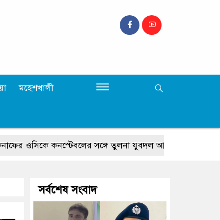
়া
মহেশখালী
সিকে কনস্টেবলের সঙ্গে তুলনা যুবদল আহ্বায়ক কাইয়ুমের
কক্
সর্বশেষ সংবাদ