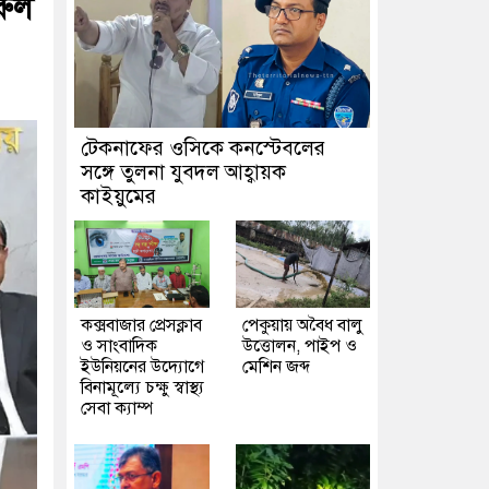
রুল
টেকনাফের ওসিকে কনস্টেবলের
সঙ্গে তুলনা যুবদল আহ্বায়ক
কাইয়ুমের
কক্সবাজার প্রেসক্লাব
পেকুয়ায় অবৈধ বালু
ও সাংবাদিক
উত্তোলন, পাইপ ও
ইউনিয়নের উদ্যোগে
মেশিন জব্দ
বিনামূল্যে চক্ষু স্বাস্থ্য
সেবা ক্যাম্প