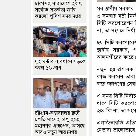
ঢাকাসহ সারাদেশে হঠাৎ
সব স্থানীয় সরকার 
সর্বোচ্চ সতর্কতা জা‌রি
ও সমবায় মন্ত্রী 
করলো পুলিশ সদর দপ্তর
সিটি করপোরেশন নি
না, তা সংসদে নির্ধ
ছয় সিটি করপোরেশন
স্থানীয় সরকার, 
আলমগীরের কাছে য
দুই ঘণ্টার ব্যবধানে সড়কে
ঝরল ১৬ প্রাণ
নতুন ছয় প্রশাসক 
কাজ করবেন তারা। 
করে জনগণের সেবা 
এ সময় সিটি নির্ব
ধাপে সিটি করপোরে
হবে কি না, তা সংস
চট্টগ্রাম-কক্সবাজার রুটে
চলতি মাসেই চালু হচ্ছে
এলজিআরডি প্রতিম
মহানগর এক্সপ্রেস, আসছে
নেতারা ভালোভাবে
আরও নতুন আন্তঃনগর