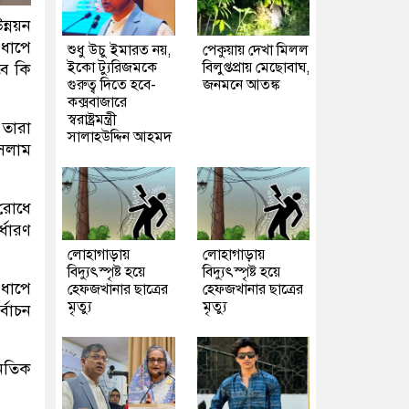
্নয়ন
 ধাপে
শুধু উচু ইমারত নয়,
পেকুয়ায় দেখা মিলল
ইকো ট্যুরিজমকে
বিলুপ্তপ্রায় মেছোবাঘ,
বে কি
গুরুত্ব দিতে হবে-
জনমনে আতঙ্ক
কক্সবাজারে
স্বরাষ্ট্রমন্ত্রী
 তারা
সালাহউদ্দিন আহমদ
ইসলাম
 রোধে
্ধারণ
লোহাগাড়ায়
লোহাগাড়ায়
বিদ্যুৎস্পৃষ্ট হয়ে
বিদ্যুৎস্পৃষ্ট হয়ে
 ধাপে
হেফজখানার ছাত্রের
হেফজখানার ছাত্রের
মৃত্যু
মৃত্যু
্বাচন
নৈতিক