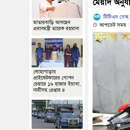
মেয়াদ অনুযা
টিটিএন ডেস্ক:
মাতারবাড়ি আসছেন
আপডেট সময় : ১২
প্রধানমন্ত্রী তারেক রহমান!
লোহাগাড়ায়
প্রাইভেটকারের গোপন
চেম্বারে ১৬ হাজার ইয়াবা,
নারীসহ গ্রেপ্তার ৪