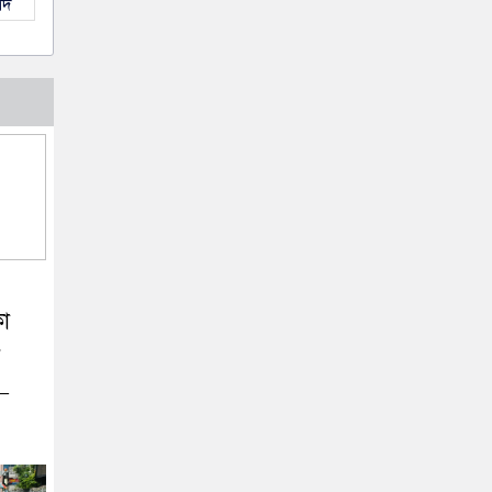
াদ
কা
র
 –