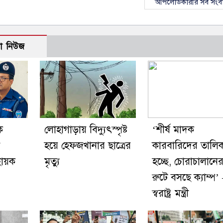
আপলোডকারীর সব সংব
ো নিউজ
ে
লোহাগাড়ায় বিদ্যুৎস্পৃষ্ট
‘শীর্ষ মাদক
হয়ে হেফজখানার ছাত্রের
কারবারিদের তালি
বায়ক
মৃত্যু
হচ্ছে, চোরাচালানে
রুটে বসছে ক্যাম্প’
স্বরাষ্ট্র মন্ত্রী