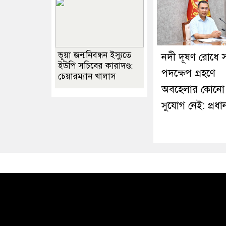
ভূয়া জন্মনিবন্ধন ইস্যুতে
নদী দূষণ রোধে স
ইউপি সচিবের কারাদণ্ড:
পদক্ষেপ গ্রহণে
চেয়ারম্যান খালাস
অবহেলার কোনো
সুযোগ নেই: প্রধানমন