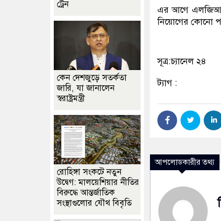
ট্রেন
এর আগে এলজিআরডি
নিয়োগের কোনো পরি
সূত্র:চ্যানেল ২৪
কেন দেশজুড়ে সতর্কতা
ট্যাগ :
জারি, যা জানালেন
স্বরাষ্ট্রমন্ত্রী
আপলোডকারীর তথ্য
রোহিঙ্গা সংকটে নতুন
উদ্বেগ: মালয়েশিয়ার নীতির
বিরুদ্ধে আন্তর্জাতিক
সংস্থাগুলোর যৌথ বিবৃতি