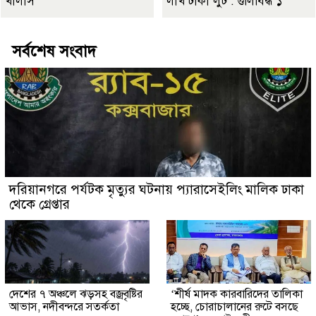
খালাস
লাখ টাকা লুট : গুলিবিদ্ধ ১
সর্বশেষ সংবাদ
দরিয়ানগরে পর্যটক মৃত্যুর ঘটনায় প্যারাসেইলিং মালিক ঢাকা
থেকে গ্রেপ্তার
দেশের ৭ অঞ্চলে ঝড়সহ বজ্রবৃষ্টির
‘শীর্ষ মাদক কারবারিদের তালিকা
আভাস, নদীবন্দরে সতর্কতা
হচ্ছে, চোরাচালানের রুটে বসছে