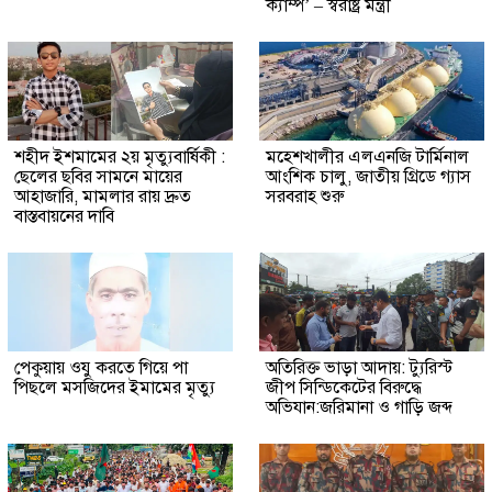
ক্যাম্প’ – স্বরাষ্ট্র মন্ত্রী
শহীদ ইশমামের ২য় মৃত্যুবার্ষিকী :
মহেশখালীর এলএনজি টার্মিনাল
ছেলের ছবির সামনে মায়ের
আংশিক চালু, জাতীয় গ্রিডে গ্যাস
আহাজারি, মামলার রায় দ্রুত
সরবরাহ শুরু
বাস্তবায়নের দাবি
পেকুয়ায় ওযু করতে গিয়ে পা
অতিরিক্ত ভাড়া আদায়: ট্যুরিস্ট
পিছলে মসজিদের ইমামের মৃত্যু
জীপ সিন্ডিকেটের বিরুদ্ধে
অভিযান:জরিমানা ও গাড়ি জব্দ