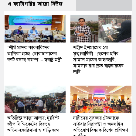
এ ক্যাটাগরির আরো নিউজ
‘শীর্ষ মাদক কারবারিদের
শহীদ ইশমামের ২য়
তালিকা হচ্ছে, চোরাচালানের
মৃত্যুবার্ষিকী : ছেলের ছবির
রুটে বসছে ক্যাম্প’ – স্বরাষ্ট্র মন্ত্রী
সামনে মায়ের আহাজারি,
মামলার রায় দ্রুত বাস্তবায়নের
দাবি
অতিরিক্ত ভাড়া আদায়: ট্যুরিস্ট
নারীদের সুরক্ষায় টেকনাফে
জীপ সিন্ডিকেটের বিরুদ্ধে
সাইবার নিরাপত্তা ও অনলাইন
অভিযান:জরিমানা ও গাড়ি জব্দ
অভিযোগ বিষয়ক বিশেষ প্রশিক্ষণ