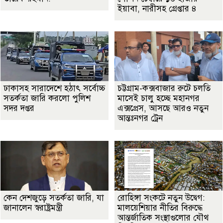
ইয়াবা, নারীসহ গ্রেপ্তার ৪
ঢাকাসহ সারাদেশে হঠাৎ সর্বোচ্চ
চট্টগ্রাম-কক্সবাজার রুটে চলতি
সতর্কতা জা‌রি করলো পুলিশ
মাসেই চালু হচ্ছে মহানগর
সদর দপ্তর
এক্সপ্রেস, আসছে আরও নতুন
আন্তঃনগর ট্রেন
কেন দেশজুড়ে সতর্কতা জারি, যা
রোহিঙ্গা সংকটে নতুন উদ্বেগ:
জানালেন স্বরাষ্ট্রমন্ত্রী
মালয়েশিয়ার নীতির বিরুদ্ধে
আন্তর্জাতিক সংস্থাগুলোর যৌথ