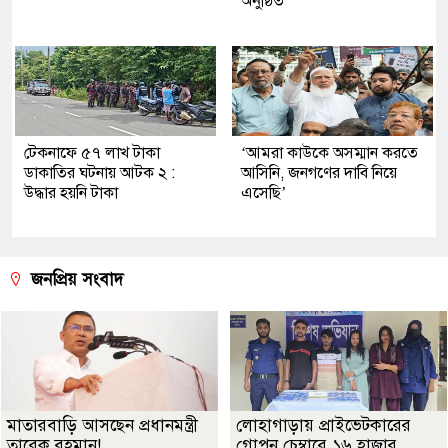
অনুষ্ঠিত
টেকনাফে ৫৭ লাখ টাকা
‘আমরা কাউকে অসম্মান করতে
ডাকাতির ঘটনায় আটক ২ :
আসিনি, জনগণের দাবি নিয়ে
উদ্ধার হয়নি টাকা
এসেছি’
জনপ্রিয় সংবাদ
মাতারবাড়ি আসছেন প্রধানমন্ত্রী
লোহাগাড়ায় প্রাইভেটকারের
তারেক রহমান!
গোপন চেম্বারে ১৬ হাজার