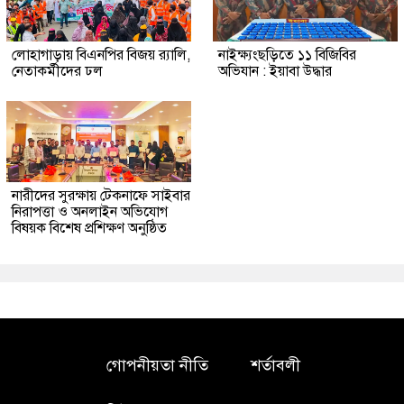
লোহাগাড়ায় বিএনপির বিজয় র‍্যালি,
নাইক্ষ্যংছড়িতে ১১ বিজিবির
নেতাকর্মীদের ঢল
অভিযান : ইয়াবা উদ্ধার
নারীদের সুরক্ষায় টেকনাফে সাইবার
নিরাপত্তা ও অনলাইন অভিযোগ
বিষয়ক বিশেষ প্রশিক্ষণ অনুষ্ঠিত
গোপনীয়তা নীতি
শর্তাবলী