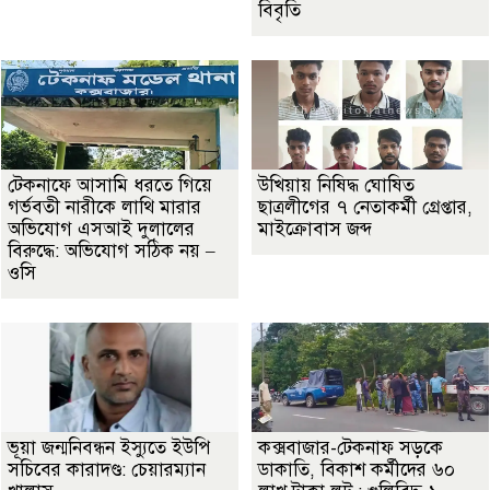
বিবৃতি
টেকনাফে আসামি ধরতে গিয়ে
উখিয়ায় নিষিদ্ধ ঘোষিত
গর্ভবতী নারীকে লাথি মারার
ছাত্রলীগের ৭ নেতাকর্মী গ্রেপ্তার,
অভিযোগ এসআই দুলালের
মাইক্রোবাস জব্দ
বিরুদ্ধে: অভিযোগ সঠিক নয় –
ওসি
ভূয়া জন্মনিবন্ধন ইস্যুতে ইউপি
কক্সবাজার-টেকনাফ সড়কে
সচিবের কারাদণ্ড: চেয়ারম্যান
ডাকাতি, বিকাশ কর্মীদের ৬০