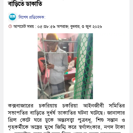
বাড়িতে ডাকাতি
বিশেষ প্রতিবেদক:
আপডেট সময় : ০৫:৩৮:৫৯ অপরাহ্ন, বুধবার, ৩ জুন ২০২৬
কক্সবাজারের চকরিয়ায় চকরিয়া আইনজীবী সমিতির
সভাপতির বাড়িতে দুর্ধর্ষ ডাকাতির ঘটনা ঘটেছে। জানালার
গ্রিল কেটে ঘরে ঢুকে অন্তঃসত্ত্বা পুত্রবধূ, শিশু সন্তান ও
গৃহকর্মীকে অস্ত্রের মুখে জিম্মি করে স্বর্ণালংকার, নগদ টাকা