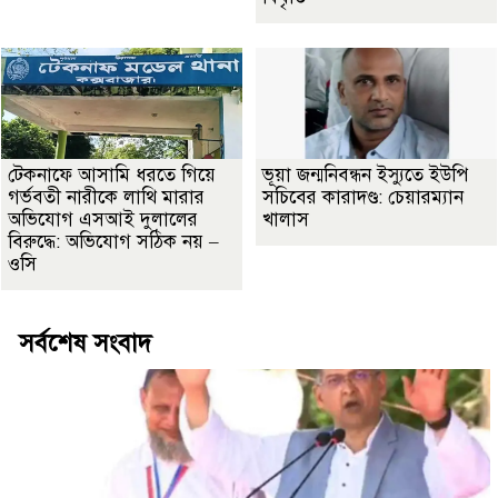
টেকনাফে আসামি ধরতে গিয়ে
ভূয়া জন্মনিবন্ধন ইস্যুতে ইউপি
গর্ভবতী নারীকে লাথি মারার
সচিবের কারাদণ্ড: চেয়ারম্যান
অভিযোগ এসআই দুলালের
খালাস
বিরুদ্ধে: অভিযোগ সঠিক নয় –
ওসি
সর্বশেষ সংবাদ