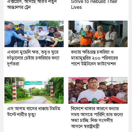
এক্সপ্রেস, আসছে আরও নতুন
Strive to Rebuild Their
আন্তঃনগর ট্রেন
Lives
এখনো মুছেনি ক্ষত, তবুও ঘুরে
বন্যায় ক্ষতিগ্রস্ত চকরিয়া ও
দাঁড়ানোর চেষ্টায় চকরিয়ার বন্যা
মাতামুহুরির ২০০ পরিবারের
দুর্গতরা
পাশে উইটনেস ফাউন্ডেশন
এস আলম বাসের ধাক্কায় টমটম
বিদেশে থাকার কারণে বন্যার
উল্টে নারীর মৃত্যু
সময় আসতে পারিনি,তার জন্যে
ক্ষমা চাচ্ছি: নিজ সংসদীয়
আসনে স্বরাষ্ট্রমন্ত্রী