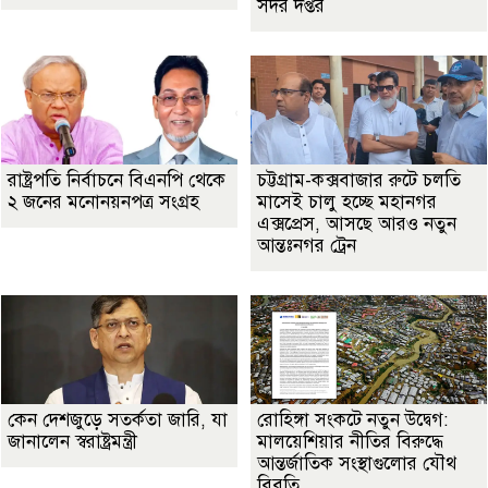
সদর দপ্তর
রাষ্ট্রপতি নির্বাচনে বিএনপি থেকে
চট্টগ্রাম-কক্সবাজার রুটে চলতি
২ জনের মনোনয়নপত্র সংগ্রহ
মাসেই চালু হচ্ছে মহানগর
এক্সপ্রেস, আসছে আরও নতুন
আন্তঃনগর ট্রেন
কেন দেশজুড়ে সতর্কতা জারি, যা
রোহিঙ্গা সংকটে নতুন উদ্বেগ:
জানালেন স্বরাষ্ট্রমন্ত্রী
মালয়েশিয়ার নীতির বিরুদ্ধে
আন্তর্জাতিক সংস্থাগুলোর যৌথ
বিবৃতি