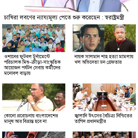
চাষিরা লবণের ন্যায্যমূল্য পেতে শুরু করেছেন : স্বরাষ্ট্রমন্ত্রী
ওশানের ফুটবল টুর্নামেন্টে
নায়ক সালমান শাহ হত্যা মামলায়
পরিচালক মিশু-ক্রীড়া-সাংস্কৃতিক
খল অভিনেতা ডন গ্রেফতার
আয়োজন পর্যটন সেবায় কর্মীদের
মনোবল বাড়ায়
কোনো প্ররোচনায় বাংলাদেশের
জ্বালানি উৎসের বৈচিত্র্য নিশ্চিতের
মানুষ আর বিভ্রান্ত হবে না
তাগিদ প্রধানমন্ত্রীর