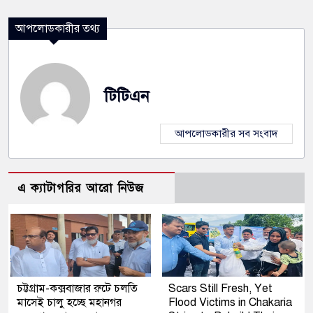
আপলোডকারীর তথ্য
টিটিএন
আপলোডকারীর সব সংবাদ
এ ক্যাটাগরির আরো নিউজ
চট্টগ্রাম-কক্সবাজার রুটে চলতি
Scars Still Fresh, Yet
মাসেই চালু হচ্ছে মহানগর
Flood Victims in Chakaria