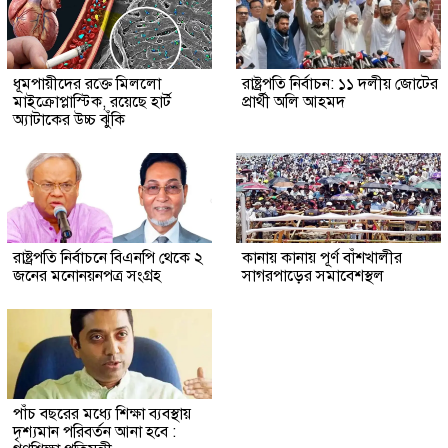
ধূমপায়ীদের রক্তে মিললো
রাষ্ট্রপতি নির্বাচন: ১১ দলীয় জোটের
মাইক্রোপ্লাস্টিক, রয়েছে হার্ট
প্রার্থী অলি আহমদ
অ্যাটাকের উচ্চ ঝুঁকি
রাষ্ট্রপতি নির্বাচনে বিএনপি থেকে ২
কানায় কানায় পূর্ণ বাঁশখালীর
জনের মনোনয়নপত্র সংগ্রহ
সাগরপাড়ের সমাবেশস্থল
পাঁচ বছরের মধ্যে শিক্ষা ব্যবস্থায়
দৃশ্যমান পরিবর্তন আনা হবে :