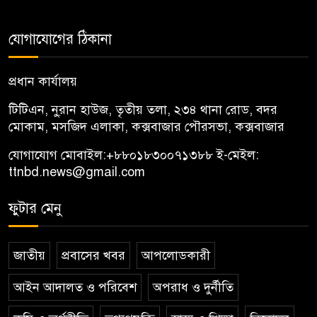
যোগাযোগের ঠিকানা
প্রধান কার্যালয়
টিটিএন, নু্রান হাউজ, তৃতীয় তলা, ২৩৪ থানা রোড, বদর
মোকাম, মসজিদ এলাকা, কক্সবাজার পৌরসভা, কক্সবাজার
যোগাযোগ মোবাইল:
+৮৮০১৮৩০০৭১৩৮৮
ই-মেইল:
ttnbd.news@gmail.com
ফুটার মেনু
জাতীয়
প্রবাসের খবর
আপলোডকারী
আইন আদালত ও পরিবেশ
অপরাধ ও দুর্নীতি