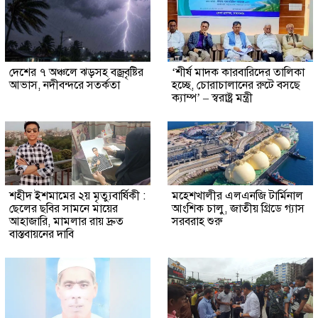
দেশের ৭ অঞ্চলে ঝড়সহ বজ্রবৃষ্টির
‘শীর্ষ মাদক কারবারিদের তালিকা
আভাস, নদীবন্দরে সতর্কতা
হচ্ছে, চোরাচালানের রুটে বসছে
ক্যাম্প’ – স্বরাষ্ট্র মন্ত্রী
শহীদ ইশমামের ২য় মৃত্যুবার্ষিকী :
মহেশখালীর এলএনজি টার্মিনাল
ছেলের ছবির সামনে মায়ের
আংশিক চালু, জাতীয় গ্রিডে গ্যাস
আহাজারি, মামলার রায় দ্রুত
সরবরাহ শুরু
বাস্তবায়নের দাবি