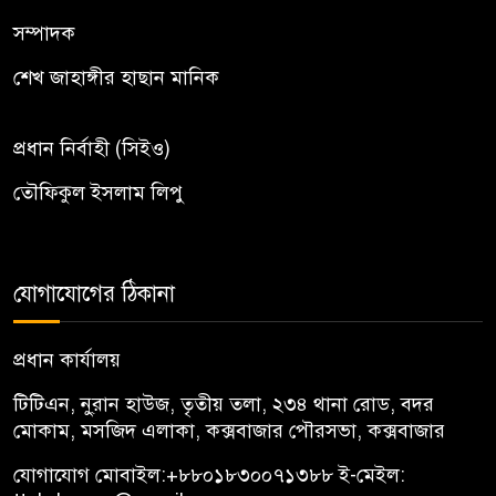
সম্পাদক
শেখ জাহাঙ্গীর হাছান মানিক
প্রধান নির্বাহী (সিইও)
তৌফিকুল ইসলাম লিপু
যোগাযোগের ঠিকানা
প্রধান কার্যালয়
টিটিএন, নু্রান হাউজ, তৃতীয় তলা, ২৩৪ থানা রোড, বদর
মোকাম, মসজিদ এলাকা, কক্সবাজার পৌরসভা, কক্সবাজার
যোগাযোগ মোবাইল:
+৮৮০১৮৩০০৭১৩৮৮
ই-মেইল: