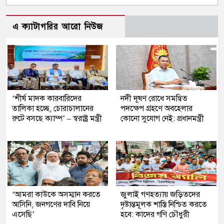
এ ক্যাটাগরির আরো নিউজ
‘শীর্ষ মাদক কারবারিদের
নদী দূষণ রোধে সমন্বিত
তালিকা হচ্ছে, চোরাচালানের
পদক্ষেপ গ্রহণে অবহেলার
রুটে বসছে ক্যাম্প’ – স্বরাষ্ট্র মন্ত্রী
কোনো সুযোগ নেই: প্রধানমন্ত্রী
‘আমরা কাউকে অসম্মান করতে
জুলাই গণহত্যায় জড়িতদের
আসিনি, জনগণের দাবি নিয়ে
দৃষ্টান্তমূলক শাস্তি নিশ্চিত করতে
এসেছি’
হবে: কাদের গণি চৌধুরী