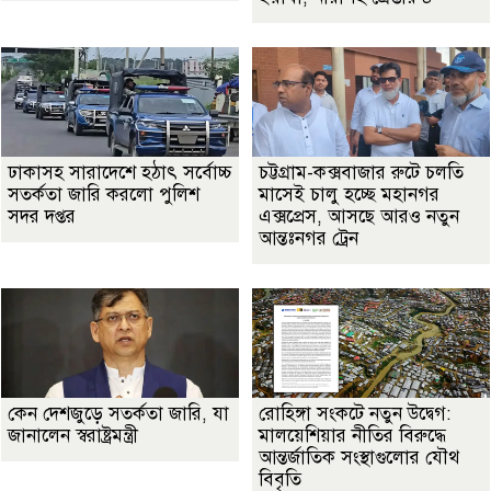
ঢাকাসহ সারাদেশে হঠাৎ সর্বোচ্চ
চট্টগ্রাম-কক্সবাজার রুটে চলতি
সতর্কতা জা‌রি করলো পুলিশ
মাসেই চালু হচ্ছে মহানগর
সদর দপ্তর
এক্সপ্রেস, আসছে আরও নতুন
আন্তঃনগর ট্রেন
কেন দেশজুড়ে সতর্কতা জারি, যা
রোহিঙ্গা সংকটে নতুন উদ্বেগ:
জানালেন স্বরাষ্ট্রমন্ত্রী
মালয়েশিয়ার নীতির বিরুদ্ধে
আন্তর্জাতিক সংস্থাগুলোর যৌথ
বিবৃতি