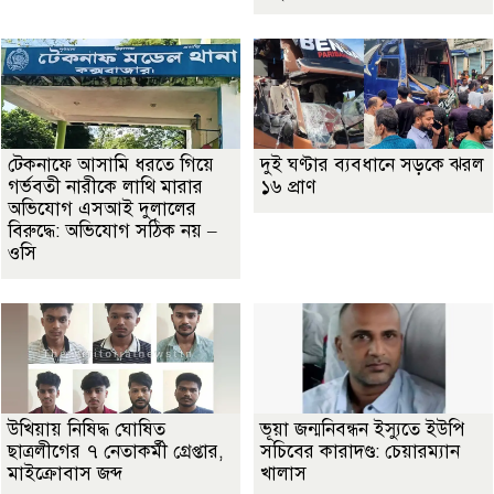
টেকনাফে আসামি ধরতে গিয়ে
দুই ঘণ্টার ব্যবধানে সড়কে ঝরল
গর্ভবতী নারীকে লাথি মারার
১৬ প্রাণ
অভিযোগ এসআই দুলালের
বিরুদ্ধে: অভিযোগ সঠিক নয় –
ওসি
উখিয়ায় নিষিদ্ধ ঘোষিত
ভূয়া জন্মনিবন্ধন ইস্যুতে ইউপি
ছাত্রলীগের ৭ নেতাকর্মী গ্রেপ্তার,
সচিবের কারাদণ্ড: চেয়ারম্যান
মাইক্রোবাস জব্দ
খালাস