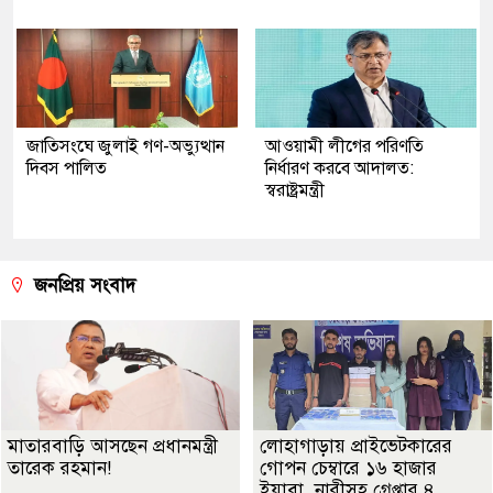
জাতিসংঘে জুলাই গণ-অভ্যুত্থান
আওয়ামী লীগের পরিণতি
দিবস পালিত
নির্ধারণ করবে আদালত:
স্বরাষ্ট্রমন্ত্রী
জনপ্রিয় সংবাদ
মাতারবাড়ি আসছেন প্রধানমন্ত্রী
লোহাগাড়ায় প্রাইভেটকারের
তারেক রহমান!
গোপন চেম্বারে ১৬ হাজার
ইয়াবা, নারীসহ গ্রেপ্তার ৪