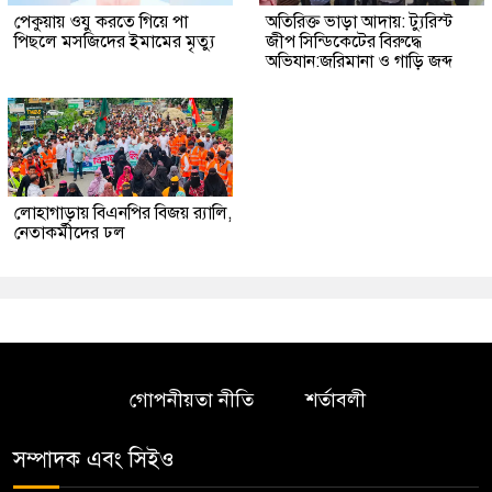
পেকুয়ায় ওযু করতে গিয়ে পা
অতিরিক্ত ভাড়া আদায়: ট্যুরিস্ট
পিছলে মসজিদের ইমামের মৃত্যু
জীপ সিন্ডিকেটের বিরুদ্ধে
অভিযান:জরিমানা ও গাড়ি জব্দ
লোহাগাড়ায় বিএনপির বিজয় র‍্যালি,
নেতাকর্মীদের ঢল
গোপনীয়তা নীতি
শর্তাবলী
সম্পাদক এবং সিইও