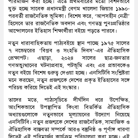
পরিমার্জন করা হচ্ছে। এতে প্রথমবারের মতো বিশদভাবে
যুক্ত হচ্ছে সাবেক প্রধানমন্ত্রী বেগম খালেদা জিয়ার ১৯৯০-
পরবর্তী রাজনৈতিক ভূমিকা। বিশেষ করে, ‘আপসহীন নেত্রী’
হিসেবে তার রাজনৈতিক অবদান এবং গণতন্ত্র পুনঃপ্রতিষ্ঠার
আন্দোলনের ইতিহাস শিক্ষার্থীরা বইয়ে পড়তে পারবে।
নতুন ধারাবাহিকতায় পাঠ্যবইয়ে স্থান পাচ্ছে ১৯৭৫ সালের
৭ নভেম্বরের ‘বিপ্লব ও সংহতি দিবস’-এর ঐতিহাসিক
প্রেক্ষাপট। এছাড়া, ২০২৪ সালের ছাত্র-জনতার
গণঅভ্যুত্থানের ঘটনাপ্রবাহ, পটভূমি এবং এর প্রভাবকেও
নতুন বইয়ে বিশেষ গুরুত্ব দেওয়া হচ্ছে। এনসিটিবি সংশ্লিষ্টরা
মনে করছেন, নতুন প্রজন্মকে দেশের প্রকৃত ইতিহাসের সঙ্গে
পরিচয় করিয়ে দিতেই এই সংস্কার।
তাদের মতে, পাঠ্যসূচিতে দীর্ঘদিন ধরে উপেক্ষিত,
আংশিকভাবে উপস্থাপিত কিংবা বিতর্কিত ঐতিহাসিক
অধ্যায়গুলোকে নতুনভাবে মূল্যায়নের উদ্যোগ নিয়েছে
এনসিটিবি। নতুন প্রজন্মকে দেশের রাজনৈতিক, সামাজিক ও
ঐতিহাসিক বাস্তবতা সম্পর্কে আরও বস্তুনিষ্ঠ ও পূর্ণাঙ্গ ধারণা
দিতেই এই পরিমার্জন কার্যক্রম পরিচালনা করা হচ্ছে। এই