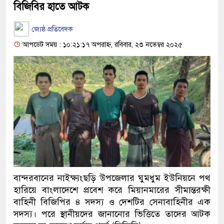
বিজিবির হাতে আটক
জ্যেষ্ঠ প্রতিবেদক
আপডেট সময় : ১০:২১:১৭ অপরাহ্ন, রবিবার, ২৩ নভেম্বর ২০২৫
বান্দরবানের নাইক্ষ্যংছড়ি উপজেলার ঘুমধুম ইউনিয়নে পথ
হারিয়ে বাংলাদেশে প্রবেশ করে মিয়ানমারের সীমান্তরক্ষী
বাহিনী বিজিপির ৪ সদস্য ও দেশটির সেনাবাহিনীর এক
সদস্য। পরে স্থানীয়দের জানানোর ভিত্তিতে তাদের আটক