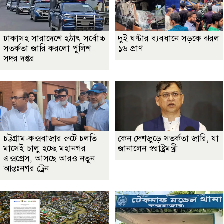
ঢাকাসহ সারাদেশে হঠাৎ সর্বোচ্চ
দুই ঘণ্টার ব্যবধানে সড়কে ঝরল
সতর্কতা জা‌রি করলো পুলিশ
১৬ প্রাণ
সদর দপ্তর
চট্টগ্রাম-কক্সবাজার রুটে চলতি
কেন দেশজুড়ে সতর্কতা জারি, যা
মাসেই চালু হচ্ছে মহানগর
জানালেন স্বরাষ্ট্রমন্ত্রী
এক্সপ্রেস, আসছে আরও নতুন
আন্তঃনগর ট্রেন