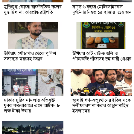
মুক্তিযুদ্ধ কোনো রাজনৈতিক দলের
সাড়ে ৬ বছরে মোটরসাইকেল
যুদ্ধ ছিল না: ভারপ্রাপ্ত রাষ্ট্রপতি
দুর্ঘটনায় নিহত ১৫ হাজার ৭১২ জন
উখিয়ায় শৌচাগার থেকে পুলিশ
উখিয়ায় আট রাউন্ড গুলি ও
সদস্যের মরদেহ উদ্ধার
পাঁচকেজি গাঁজাসহ দুই নারী গ্রেপ্তার
ঢাকার চুরির মামলায় অভিযুক্ত
জুলাই গণ-অভ্যুত্থানের ইতিহাসকে
যুবক কক্সবাজারে এসে আটক- ৮
দলীয়করণ না করার আহ্বান নাহিদ
লক্ষ টাকা উদ্ধার
ইসলামের