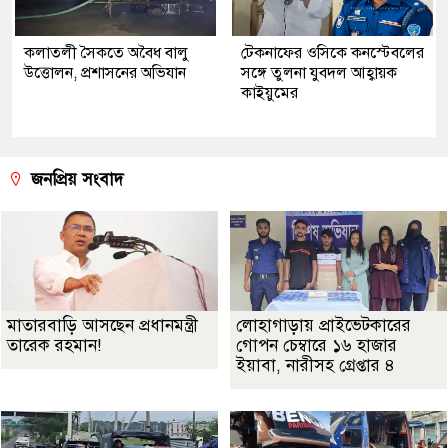
কলাতলী সৈকতে অবৈধ বালু
টেকনাফের ওসিকে কনস্টেবলের
উত্তোলন, প্রশাসনের অভিযান
সঙ্গে তুলনা যুবদল আহ্বায়ক
কাইয়ুমের
জনপ্রিয় সংবাদ
মাতারবাড়ি আসছেন প্রধানমন্ত্রী
লোহাগাড়ায় প্রাইভেটকারের
তারেক রহমান!
গোপন চেম্বারে ১৬ হাজার
ইয়াবা, নারীসহ গ্রেপ্তার ৪