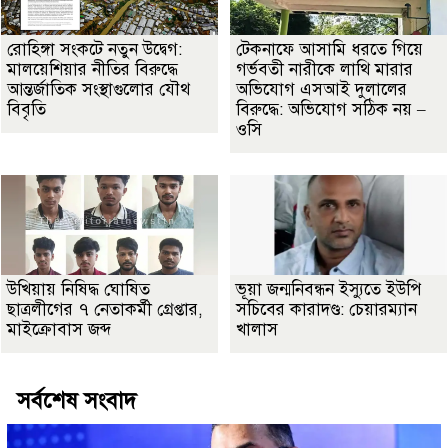
রোহিঙ্গা সংকটে নতুন উদ্বেগ:
টেকনাফে আসামি ধরতে গিয়ে
মালয়েশিয়ার নীতির বিরুদ্ধে
গর্ভবতী নারীকে লাথি মারার
আন্তর্জাতিক সংস্থাগুলোর যৌথ
অভিযোগ এসআই দুলালের
বিবৃতি
বিরুদ্ধে: অভিযোগ সঠিক নয় –
ওসি
উখিয়ায় নিষিদ্ধ ঘোষিত
ভূয়া জন্মনিবন্ধন ইস্যুতে ইউপি
ছাত্রলীগের ৭ নেতাকর্মী গ্রেপ্তার,
সচিবের কারাদণ্ড: চেয়ারম্যান
মাইক্রোবাস জব্দ
খালাস
সর্বশেষ সংবাদ