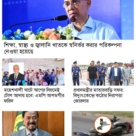
শিক্ষা, স্বাস্থ্য ও জ্বালানি খাতকে স্বনির্ভর করার পরিকল্পনা
নেওয়া হয়েছে
মহেশখালী ঘাটে আগের নিয়মেই
প্রধানমন্ত্রীর মাতারবাড়ি সফর:
টোল আদায় হবে: এমপি আলমগীর
বিদ্যুৎকেন্দ্রে কঠোর নিরাপত্তা
ফরিদ
জোরদার