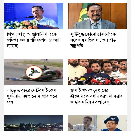
শিক্ষা, স্বাস্থ্য ও জ্বালানি খাতকে
মুক্তিযুদ্ধ কোনো রাজনৈতিক
স্বনির্ভর করার পরিকল্পনা নেওয়া
দলের যুদ্ধ ছিল না: ভারপ্রাপ্ত
হয়েছে
রাষ্ট্রপতি
সাড়ে ৬ বছরে মোটরসাইকেল
জুলাই গণ-অভ্যুত্থানের
দুর্ঘটনায় নিহত ১৫ হাজার ৭১২
ইতিহাসকে দলীয়করণ না করার
জন
আহ্বান নাহিদ ইসলামের