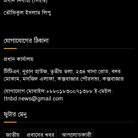
প্রধান নির্বাহী (সিইও)
তৌফিকুল ইসলাম লিপু
যোগাযোগের ঠিকানা
প্রধান কার্যালয়
টিটিএন, নু্রান হাউজ, তৃতীয় তলা, ২৩৪ থানা রোড, বদর
মোকাম, মসজিদ এলাকা, কক্সবাজার পৌরসভা, কক্সবাজার
যোগাযোগ মোবাইল:
+৮৮০১৮৩০০৭১৩৮৮
ই-মেইল:
ttnbd.news@gmail.com
ফুটার মেনু
জাতীয়
প্রবাসের খবর
আপলোডকারী