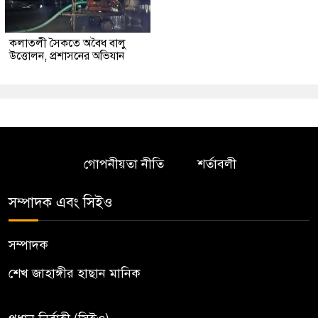
কলাতলী সৈকতে অবৈধ বালু
উত্তোলন, প্রশাসনের অভিযান
গোপনীয়তা নীতি
শর্তাবলী
সম্পাদক এবং সিইও
সম্পাদক
শেখ জাহাঙ্গীর হাছান মানিক