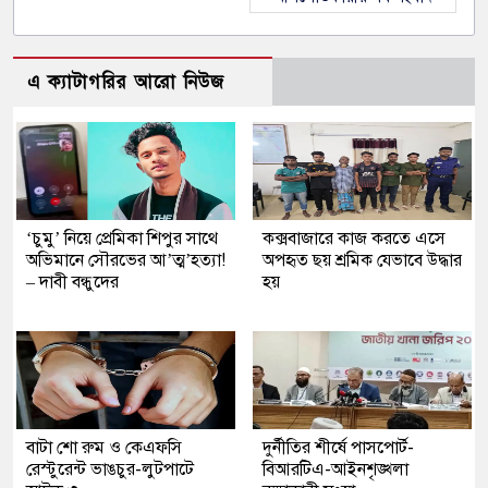
এ ক্যাটাগরির আরো নিউজ
‘চুমু’ নিয়ে প্রেমিকা শিপুর সাথে
কক্সবাজারে কাজ করতে এসে
অভিমানে সৌরভের আ’ত্ম’হত্যা!
অপহৃত ছয় শ্রমিক যেভাবে উদ্ধার
– দাবী বন্ধুদের
হয়
বাটা শো রুম ও কেএফসি
দুর্নীতির শীর্ষে পাসপোর্ট-
রেস্টুরেন্ট ভাঙচুর-লুটপাটে
বিআরটিএ-আইনশৃঙ্খলা