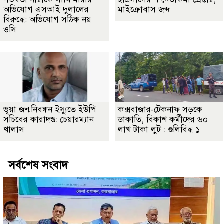
অভিযোগ এসআই দুলালের
মাইক্রোবাস জব্দ
বিরুদ্ধে: অভিযোগ সঠিক নয় –
ওসি
ভূয়া জন্মনিবন্ধন ইস্যুতে ইউপি
কক্সবাজার-টেকনাফ সড়কে
সচিবের কারাদণ্ড: চেয়ারম্যান
ডাকাতি, বিকাশ কর্মীদের ৬০
খালাস
লাখ টাকা লুট : গুলিবিদ্ধ ১
সর্বশেষ সংবাদ