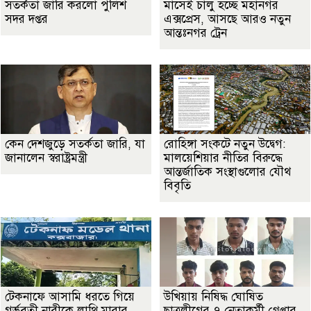
সতর্কতা জা‌রি করলো পুলিশ
মাসেই চালু হচ্ছে মহানগর
সদর দপ্তর
এক্সপ্রেস, আসছে আরও নতুন
আন্তঃনগর ট্রেন
কেন দেশজুড়ে সতর্কতা জারি, যা
রোহিঙ্গা সংকটে নতুন উদ্বেগ:
জানালেন স্বরাষ্ট্রমন্ত্রী
মালয়েশিয়ার নীতির বিরুদ্ধে
আন্তর্জাতিক সংস্থাগুলোর যৌথ
বিবৃতি
টেকনাফে আসামি ধরতে গিয়ে
উখিয়ায় নিষিদ্ধ ঘোষিত
গর্ভবতী নারীকে লাথি মারার
ছাত্রলীগের ৭ নেতাকর্মী গ্রেপ্তার,