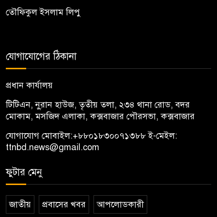
তৌফিকুল ইসলাম লিপু
যোগাযোগের ঠিকানা
প্রধান কার্যালয়
টিটিএন, নু্রান হাউজ, তৃতীয় তলা, ২৩৪ থানা রোড, বদর
মোকাম, মসজিদ এলাকা, কক্সবাজার পৌরসভা, কক্সবাজার
যোগাযোগ মোবাইল:
+৮৮০১৮৩০০৭১৩৮৮
ই-মেইল:
ttnbd.news@gmail.com
ফুটার মেনু
জাতীয়
প্রবাসের খবর
আপলোডকারী