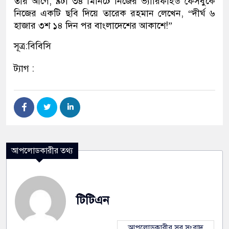
তার আগে, ৯টা ৩৪ মিনিটে নিজের ভ্যারিফাইড ফেসবুকে
নিজের একটি ছবি দিয়ে তারেক রহমান লেখেন, “দীর্ঘ ৬
হাজার ৩শ ১৪ দিন পর বাংলাদেশের আকাশে!”
সূত্র:বিবিসি
ট্যাগ :
আপলোডকারীর তথ্য
টিটিএন
আপলোডকারীর সব সংবাদ