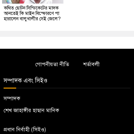
কথিত ছোটন সিন্ডিকেটের মাদক
আনতেই কি মাইন বিস্ফোরণে পা
হারালেন বালুখালীর সেই জেলে?
গোপনীয়তা নীতি
শর্তাবলী
সম্পাদক এবং সিইও
সম্পাদক
শেখ জাহাঙ্গীর হাছান মানিক
প্রধান নির্বাহী (সিইও)