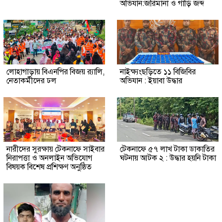
অভিযান:জরিমানা ও গাড়ি জব্দ
লোহাগাড়ায় বিএনপির বিজয় র‍্যালি,
নাইক্ষ্যংছড়িতে ১১ বিজিবির
নেতাকর্মীদের ঢল
অভিযান : ইয়াবা উদ্ধার
নারীদের সুরক্ষায় টেকনাফে সাইবার
টেকনাফে ৫৭ লাখ টাকা ডাকাতির
নিরাপত্তা ও অনলাইন অভিযোগ
ঘটনায় আটক ২ : উদ্ধার হয়নি টাকা
বিষয়ক বিশেষ প্রশিক্ষণ অনুষ্ঠিত