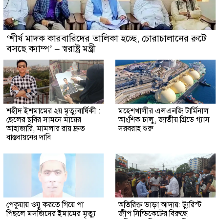
‘শীর্ষ মাদক কারবারিদের তালিকা হচ্ছে, চোরাচালানের রুটে
বসছে ক্যাম্প’ – স্বরাষ্ট্র মন্ত্রী
শহীদ ইশমামের ২য় মৃত্যুবার্ষিকী :
মহেশখালীর এলএনজি টার্মিনাল
ছেলের ছবির সামনে মায়ের
আংশিক চালু, জাতীয় গ্রিডে গ্যাস
আহাজারি, মামলার রায় দ্রুত
সরবরাহ শুরু
বাস্তবায়নের দাবি
পেকুয়ায় ওযু করতে গিয়ে পা
অতিরিক্ত ভাড়া আদায়: ট্যুরিস্ট
পিছলে মসজিদের ইমামের মৃত্যু
জীপ সিন্ডিকেটের বিরুদ্ধে