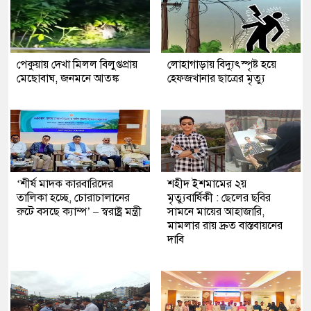
পেকুয়ায় দেখা মিলল বিলুপ্তপ্রায়
লোহাগাড়ায় বিদ্যুৎস্পৃষ্ট হয়ে
মেছোবাঘ, জনমনে আতঙ্ক
হেফজখানার ছাত্রের মৃত্যু
‘শীর্ষ মাদক কারবারিদের
শহীদ ইশমামের ২য়
তালিকা হচ্ছে, চোরাচালানের
মৃত্যুবার্ষিকী : ছেলের ছবির
রুটে বসছে ক্যাম্প’ – স্বরাষ্ট্র মন্ত্রী
সামনে মায়ের আহাজারি,
মামলার রায় দ্রুত বাস্তবায়নের
দাবি