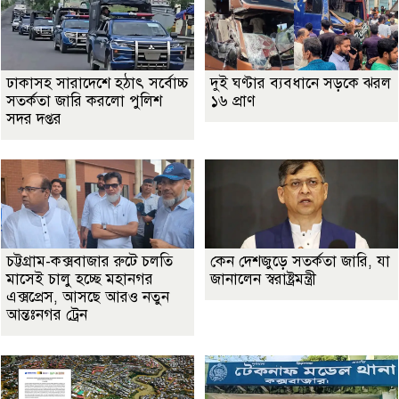
ঢাকাসহ সারাদেশে হঠাৎ সর্বোচ্চ
দুই ঘণ্টার ব্যবধানে সড়কে ঝরল
সতর্কতা জা‌রি করলো পুলিশ
১৬ প্রাণ
সদর দপ্তর
চট্টগ্রাম-কক্সবাজার রুটে চলতি
কেন দেশজুড়ে সতর্কতা জারি, যা
মাসেই চালু হচ্ছে মহানগর
জানালেন স্বরাষ্ট্রমন্ত্রী
এক্সপ্রেস, আসছে আরও নতুন
আন্তঃনগর ট্রেন