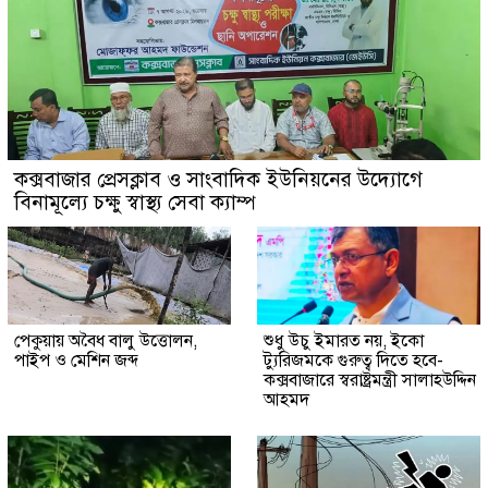
কক্সবাজার প্রেসক্লাব ও সাংবাদিক ইউনিয়নের উদ্যোগে
বিনামূল্যে চক্ষু স্বাস্থ্য সেবা ক্যাম্প
পেকুয়ায় অবৈধ বালু উত্তোলন,
শুধু উচু ইমারত নয়, ইকো
পাইপ ও মেশিন জব্দ
ট্যুরিজমকে গুরুত্ব দিতে হবে-
কক্সবাজারে স্বরাষ্ট্রমন্ত্রী সালাহউদ্দিন
আহমদ