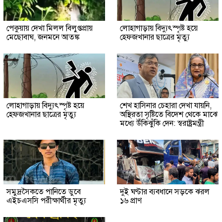
পেকুয়ায় দেখা মিলল বিলুপ্তপ্রায়
লোহাগাড়ায় বিদ্যুৎস্পৃষ্ট হয়ে
মেছোবাঘ, জনমনে আতঙ্ক
হেফজখানার ছাত্রের মৃত্যু
লোহাগাড়ায় বিদ্যুৎস্পৃষ্ট হয়ে
শেখ হাসিনার চেহারা দেখা যায়নি,
হেফজখানার ছাত্রের মৃত্যু
অস্থিরতা সৃষ্টিতে বিদেশ থেকে মাঝে
মধ্যে উঁকিঝুঁকি দেন: স্বরাষ্ট্রমন্ত্রী
সমুদ্রসৈকতে পানিতে ডুবে
দুই ঘণ্টার ব্যবধানে সড়কে ঝরল
এইচএসসি পরীক্ষার্থীর মৃত্যু
১৬ প্রাণ