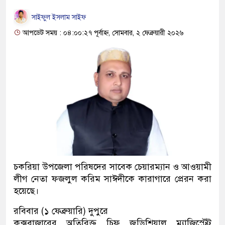
সাইফুল ইসলাম সাইফ
আপডেট সময় : ০৪:০০:২৭ পূর্বাহ্ন, সোমবার, ২ ফেব্রুয়ারী ২০২৬
চকরিয়া উপজেলা পরিষদের সাবেক চেয়ারম্যান ও আওয়ামী
লীগ নেতা ফজলুল করিম সাঈদীকে কারাগারে প্রেরন করা
হয়েছে।
রবিবার (১ ফেব্রুয়ারি) দুপুরে
কক্সবাজারের অতিরিক্ত চিফ জুডিশিয়াল ম্যাজিস্ট্রেট