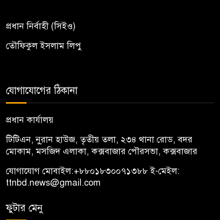
প্রধান নির্বাহী (সিইও)
তৌফিকুল ইসলাম লিপু
যোগাযোগের ঠিকানা
প্রধান কার্যালয়
টিটিএন, নু্রান হাউজ, তৃতীয় তলা, ২৩৪ থানা রোড, বদর
মোকাম, মসজিদ এলাকা, কক্সবাজার পৌরসভা, কক্সবাজার
যোগাযোগ মোবাইল:
+৮৮০১৮৩০০৭১৩৮৮
ই-মেইল:
ttnbd.news@gmail.com
ফুটার মেনু