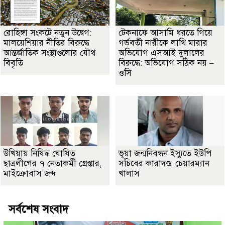
রোহিঙ্গা সংকটে নতুন উদ্বেগ:
টেকনাফে আসামি ধরতে গিয়ে
মালয়েশিয়ার নীতির বিরুদ্ধে
গর্ভবতী নারীকে লাথি মারার
আন্তর্জাতিক সংস্থাগুলোর যৌথ
অভিযোগ এসআই দুলালের
বিবৃতি
বিরুদ্ধে: অভিযোগ সঠিক নয় –
ওসি
উখিয়ায় নিষিদ্ধ ঘোষিত
ভূয়া জন্মনিবন্ধন ইস্যুতে ইউপি
ছাত্রলীগের ৭ নেতাকর্মী গ্রেপ্তার,
সচিবের কারাদণ্ড: চেয়ারম্যান
মাইক্রোবাস জব্দ
খালাস
সর্বশেষ সংবাদ