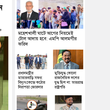
ন
৬
মহেশখালী ঘাটে আগের নিয়মেই
টোল আদায় হবে: এমপি আলমগীর
ফরিদ
প্রধানমন্ত্রীর
মুক্তিযুদ্ধ কোনো
মাতারবাড়ি সফর:
রাজনৈতিক দলের
বিদ্যুৎকেন্দ্রে কঠোর
যুদ্ধ ছিল না: ভারপ্রাপ্ত
নিরাপত্তা জোরদার
রাষ্ট্রপতি