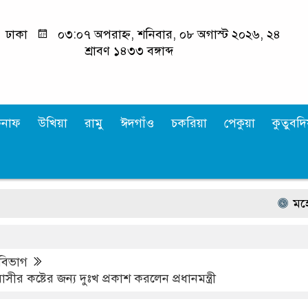
ঢাকা
০৩:০৭ অপরাহ্ন, শনিবার, ০৮ অগাস্ট ২০২৬, ২৪
শ্রাবণ ১৪৩৩ বঙ্গাব্দ
কনাফ
উখিয়া
রামু
ঈদগাঁও
চকরিয়া
পেকুয়া
কুতুবদিয
মহেশখালী 
ম বিভাগ
বাসীর কষ্টের জন্য দুঃখ প্রকাশ করলেন প্রধানমন্ত্রী