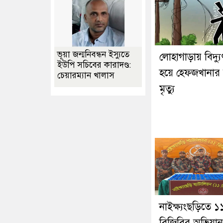
ভূয়া জন্মনিবন্ধন ইস্যুতে
লোহাগাড়ায় বিদ্যুৎস
ইউপি সচিবের কারাদণ্ড:
হয়ে হেফজখানার ছ
চেয়ারম্যান খালাস
মৃত্যু
নাইক্ষ্যংছড়িতে ১
বিজিবির অভিযান