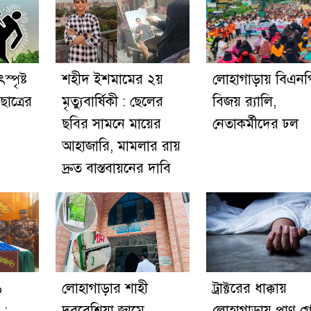
্পৃষ্ট
শহীদ ইশমামের ২য়
লোহাগাড়ায় বিএনপ
াত্রের
মৃত্যুবার্ষিকী : ছেলের
বিজয় র‍্যালি,
ছবির সামনে মায়ের
নেতাকর্মীদের ঢল
আহাজারি, মামলার রায়
দ্রুত বাস্তবায়নের দাবি
১
লোহাগাড়ার শাহী
ট্রাক্টরের ধাক্কায়
 :
দরবেশিয়া জামে
লোহাগাড়ায় প্রাণ গ