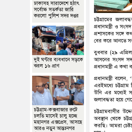
ঢাকাসহ সারাদেশে হঠাৎ
সর্বোচ্চ সতর্কতা জা‌রি
করলো পুলিশ সদর দপ্তর
চট্টগ্রামের জলাব
প্রধানমন্ত্রী ও স
প্রশাসকের সঙ্গে ক
বের করে আনতে সরকা
বুধবার (২৯ এপ্রি
আসনের সংসদ সদস্
দুই ঘণ্টার ব্যবধানে সড়কে
ঝরল ১৬ প্রাণ
প্রধানমন্ত্রী এ ক
প্রধানমন্ত্রী বলে
এরইমধ্যে চট্টগ্র
উনি এর মধ্যেই স
জলাবদ্ধতা হয়ে গে
চট্টগ্রাম-কক্সবাজার রুটে
চট্টগ্রামবাসীর উদ
চলতি মাসেই চালু হচ্ছে
অবস্থান থেকে চট্
মহানগর এক্সপ্রেস, আসছে
করছি। আমরা চেষ্ট
আরও নতুন আন্তঃনগর