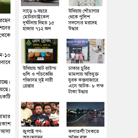
সাড়ে ৬ বছরে
উখিয়ায় শৌচাগার
মোটরসাইকেল
থেকে পুলিশ
রেছেন
দুর্ঘটনায় নিহত ১৫
সদস্যের মরদেহ
েশনের
হাজার ৭১২ জন
উদ্ধার
 থেকে
াম-১০
জবাবে
উখিয়ায় আট রাউন্ড
ঢাকার চুরির
গুলি ও পাঁচকেজি
মামলায় অভিযুক্ত
গাঁজাসহ দুই নারী
যুবক কক্সবাজারে
চ্ছে।
গ্রেপ্তার
এসে আটক- ৮ লক্ষ
য়েছে।
টাকা উদ্ধার
 একটি
 আমার
্রকাশ
ে আসা
জুলাই গণ-
কলাতলী সৈকতে
অভ্যুত্থানের
অবৈধ বালু