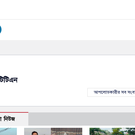
টিটিএন
আপলোডকারীর সব সংব
ো নিউজ