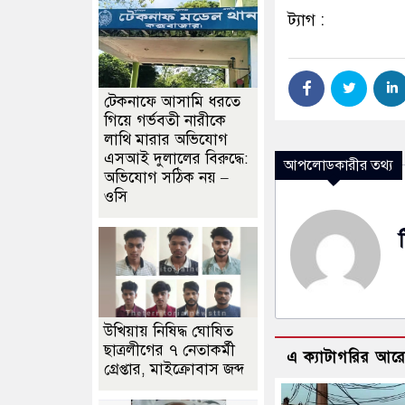
ট্যাগ :
টেকনাফে আসামি ধরতে
গিয়ে গর্ভবতী নারীকে
লাথি মারার অভিযোগ
এসআই দুলালের বিরুদ্ধে:
আপলোডকারীর তথ্য
অভিযোগ সঠিক নয় –
ওসি
উখিয়ায় নিষিদ্ধ ঘোষিত
ছাত্রলীগের ৭ নেতাকর্মী
এ ক্যাটাগরির আর
গ্রেপ্তার, মাইক্রোবাস জব্দ