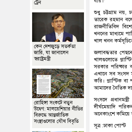
যায়।’
ট্রেন
শুধু চট্টগ্রাম নয়
তারেক রহমান বল
রাজনীতিবিদ বিশে
খননের মাধ্যমে পা
খাল খনন কর্মসূচি
কেন দেশজুড়ে সতর্কতা
জলাবদ্ধতার পেছনে
জারি, যা জানালেন
স্বরাষ্ট্রমন্ত্রী
খালগুলোতে প্লাস্ট
সরকার পরিষ্কার 
এখানে সব সংসদ স
করি। প্লাস্টিক 
আমাদের নৈতিক দায়
সংসদে প্রধানমন্
রোহিঙ্গা সংকটে নতুন
দীর্ঘমেয়াদি পর
উদ্বেগ: মালয়েশিয়ার নীতির
অনেকাংশে কমিয়ে 
বিরুদ্ধে আন্তর্জাতিক
সংস্থাগুলোর যৌথ বিবৃতি
সূত্র :ঢাকা পোস্ট