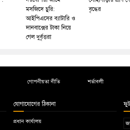
মসজিদে চুরি:
বৃদ্ধের
আইপিএসের ব্যাটারি ও
দানবাক্সের টাকা নিয়ে
গেল দুর্বৃত্তরা
গোপনীয়তা নীতি
শর্তাবলী
যোগাযোগের ঠিকানা
ফু
প্রধান কার্যালয়
জা