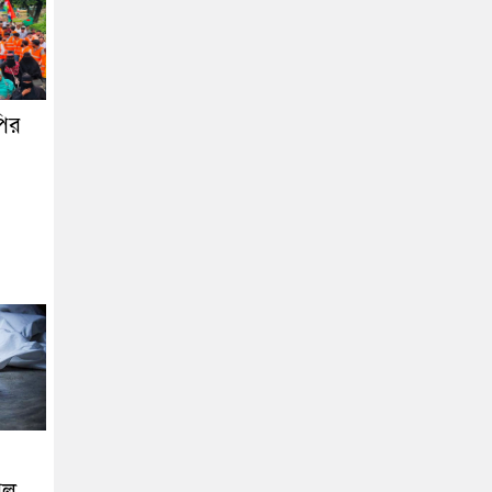
ির
েল