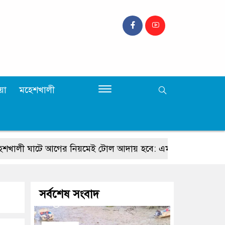
়া
মহেশখালী
ঘাটে আগের নিয়মেই টোল আদায় হবে: এমপি আলমগীর ফরিদ
সর্বশেষ সংবাদ