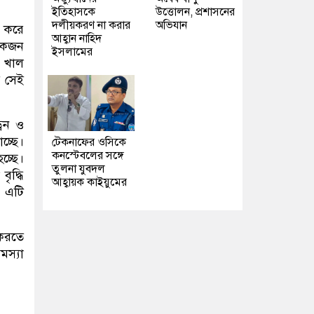
ইতিহাসকে
উত্তোলন, প্রশাসনের
দলীয়করণ না করার
অভিযান
খ করে
আহ্বান নাহিদ
একজন
ইসলামের
ে খাল
র সেই
রেন ও
চ্ছে।
টেকনাফের ওসিকে
কনস্টেবলের সঙ্গে
চ্ছে।
তুলনা যুবদল
ৃদ্ধি
আহ্বায়ক কাইয়ুমের
। এটি
 করতে
স্যা