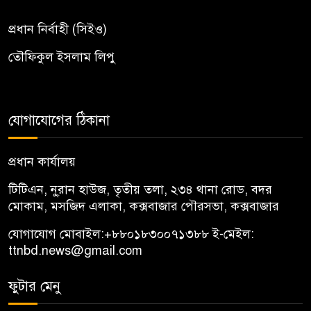
প্রধান নির্বাহী (সিইও)
তৌফিকুল ইসলাম লিপু
যোগাযোগের ঠিকানা
প্রধান কার্যালয়
টিটিএন, নু্রান হাউজ, তৃতীয় তলা, ২৩৪ থানা রোড, বদর
মোকাম, মসজিদ এলাকা, কক্সবাজার পৌরসভা, কক্সবাজার
যোগাযোগ মোবাইল:
+৮৮০১৮৩০০৭১৩৮৮
ই-মেইল:
ttnbd.news@gmail.com
ফুটার মেনু