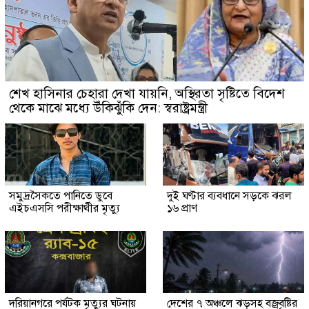
শেখ হাসিনার চেহারা দেখা যায়নি, অস্থিরতা সৃষ্টিতে বিদেশ
থেকে মাঝে মধ্যে উঁকিঝুঁকি দেন: স্বরাষ্ট্রমন্ত্রী
সমুদ্রসৈকতে পানিতে ডুবে
দুই ঘণ্টার ব্যবধানে সড়কে ঝরল
এইচএসসি পরীক্ষার্থীর মৃত্যু
১৬ প্রাণ
দরিয়ানগরে পর্যটক মৃত্যুর ঘটনায়
দেশের ৭ অঞ্চলে ঝড়সহ বজ্রবৃষ্টির