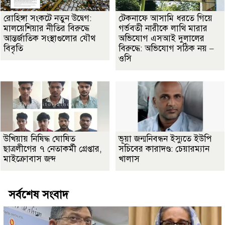
রোহিঙ্গা সংকটে নতুন উদ্বেগ:
টেকনাফে আসামি ধরতে গিয়ে
মালয়েশিয়ার নীতির বিরুদ্ধে
গর্ভবতী নারীকে লাথি মারার
আন্তর্জাতিক সংস্থাগুলোর যৌথ
অভিযোগ এসআই দুলালের
বিবৃতি
বিরুদ্ধে: অভিযোগ সঠিক নয় –
ওসি
উখিয়ায় নিষিদ্ধ ঘোষিত
ভূয়া জন্মনিবন্ধন ইস্যুতে ইউপি
ছাত্রলীগের ৭ নেতাকর্মী গ্রেপ্তার,
সচিবের কারাদণ্ড: চেয়ারম্যান
মাইক্রোবাস জব্দ
খালাস
সর্বশেষ সংবাদ