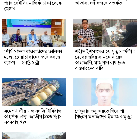
প্যারাসেইলিং মালিক ঢাকা থেকে
আভাস, নদীবন্দরে সতর্কতা
গ্রেপ্তার
‘শীর্ষ মাদক কারবারিদের তালিকা
শহীদ ইশমামের ২য় মৃত্যুবার্ষিকী :
হচ্ছে, চোরাচালানের রুটে বসছে
ছেলের ছবির সামনে মায়ের
ক্যাম্প’ – স্বরাষ্ট্র মন্ত্রী
আহাজারি, মামলার রায় দ্রুত
বাস্তবায়নের দাবি
মহেশখালীর এলএনজি টার্মিনাল
পেকুয়ায় ওযু করতে গিয়ে পা
আংশিক চালু, জাতীয় গ্রিডে গ্যাস
পিছলে মসজিদের ইমামের মৃত্যু
সরবরাহ শুরু