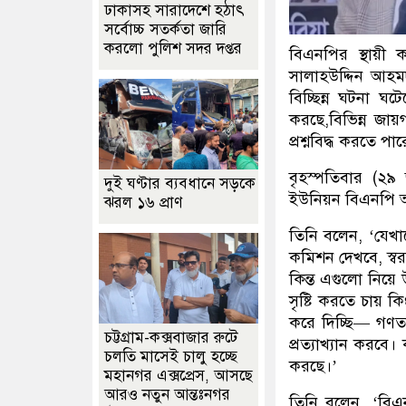
ঢাকাসহ সারাদেশে হঠাৎ
সর্বোচ্চ সতর্কতা জা‌রি
করলো পুলিশ সদর দপ্তর
বিএনপির স্থায়ী 
সালাহউদ্দিন আহম
বিচ্ছিন্ন ঘটনা ঘ
করছে,বিভিন্ন জায়
প্রশ্নবিদ্ধ করতে পার
বৃহস্পতিবার (২৯ 
দুই ঘণ্টার ব্যবধানে সড়কে
ইউনিয়ন বিএনপি 
ঝরল ১৬ প্রাণ
তিনি বলেন, ‘যেখা
কমিশন দেখবে, স্বরা
কিন্ত এগুলো নিয়ে 
সৃষ্টি করতে চায় 
করে দিচ্ছি— গণতন্
চট্টগ্রাম-কক্সবাজার রুটে
প্রত্যাখ্যান করবে
চলতি মাসেই চালু হচ্ছে
করছে।’
মহানগর এক্সপ্রেস, আসছে
আরও নতুন আন্তঃনগর
তিনি বলেন, ‘বিএ