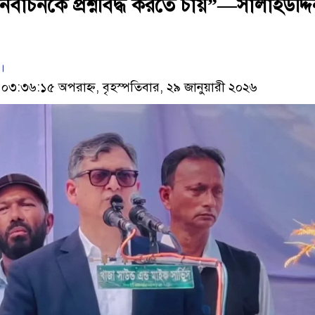
র্বাচনকে প্রশ্নবিদ্ধ করতে চায়”—সালাহউদ্দি
।
৩:৩৬:১৫ অপরাহ্ন, বৃহস্পতিবার, ২৯ জানুয়ারী ২০২৬