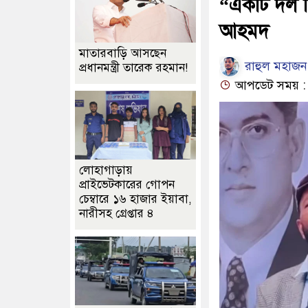
“একটি দল নি
আহমদ
মাতারবাড়ি আসছেন
রাহুল মহাজন
প্রধানমন্ত্রী তারেক রহমান!
আপডেট সময় : ০
লোহাগাড়ায়
প্রাইভেটকারের গোপন
চেম্বারে ১৬ হাজার ইয়াবা,
নারীসহ গ্রেপ্তার ৪