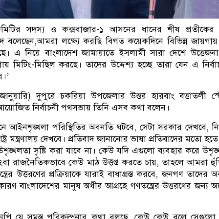
কমিটির সদস্য ও কক্সবাজার-১ আসনের ধানের শীষ প্রতীকের প্র
দ বলেছেন,আমরা লক্ষ্যে করছি বিগত কয়েকদিনে বিভিন্ন জায়গায়
টেছে। এ নিয়ে বাংলাদেশ জামায়াতে ইসলামী সারা দেশে উত্তেজনা স
গায় মিটিং-মিছিল করছে। তাদের উদ্দেশ্য হচ্ছে তারা যেন এ নির্ব
ে।’
জানুয়ারি) দুপুরে চকরিয়া উপজেলার উত্তর হারবাং বত্তাতলী স্
আয়োজিত নির্বাচনী পথসভায় তিনি এসব কথা বলেন।
নে আইনশৃঙ্খলা পরিস্থিতির অবনতি ঘটবে, সেটা সরকার দেখবে, নির
ষ্ট্র মন্ত্রণালয় দেখবে। প্রতিবাদ জানানোর ভাষা প্রতিবাদের মতো হতে
উশৃঙ্খলতা সৃষ্টি করা যাবে না। কেউ যদি এগুলো ব্যবহার করে উশৃঙ
কিংবা রাজনৈতিকভাবে কেউ মাঠ উত্তপ্ত করতে চায়, তাহলে আমরা হুঁ
ত্রের উত্তরণের প্রক্রিয়াকে যারাই বাধাগ্রস্ত করবে, জনগণ তাদের অ
। কারণ বাংলাদেশের মানুষ অধীর আগ্রহে গণতন্ত্রের উত্তরণের জন্য অপ
নপি যে সমস্ত পরিকল্পনার কথা বলছে, কেউ কেউ বলে সেগুলো