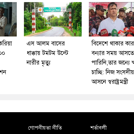
চকরিয়া
এস আলম বাসের
বিদেশে থাকার কা
০০
ধাক্কায় টমটম উল্টে
বন্যার সময় আসতে
নারীর মৃত্যু
পারিনি,তার জন্যে ক
েশন
চাচ্ছি: নিজ সংসদীয়
আসনে স্বরাষ্ট্রমন্ত্রী
গোপনীয়তা নীতি
শর্তাবলী