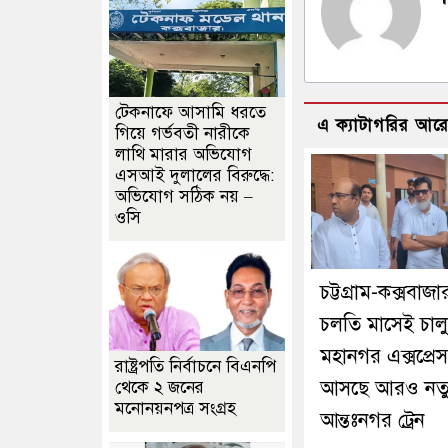
টেকনাফে আসামি ধরতে
এ ক্যাটাগরির আর
গিয়ে গর্ভবতী নারীকে
লাথি মারার অভিযোগ
এসআই দুলালের বিরুদ্ধে:
অভিযোগ সঠিক নয় –
ওসি
চট্টগ্রাম-কক্সবাজা
চলতি মাসেই চালু 
মহানগর এক্সপ্রেস
রাষ্ট্রপতি নির্বাচনে বিএনপি
আসছে আরও নত
থেকে ২ জনের
মনোনয়নপত্র সংগ্রহ
আন্তঃনগর ট্রেন