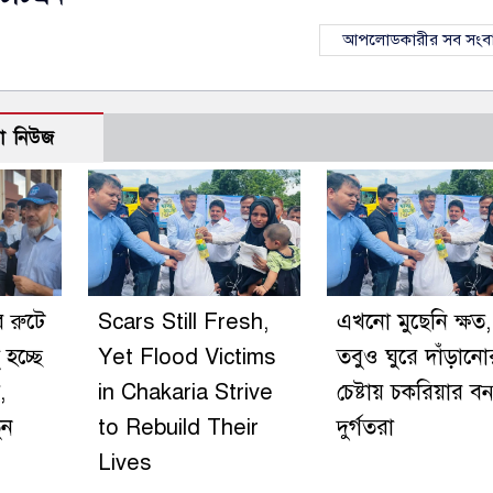
আপলোডকারীর সব সংব
ো নিউজ
র রুটে
Scars Still Fresh,
এখনো মুছেনি ক্ষত,
হচ্ছে
Yet Flood Victims
তবুও ঘুরে দাঁড়ানো
,
in Chakaria Strive
চেষ্টায় চকরিয়ার বন্
ুন
to Rebuild Their
দুর্গতরা
Lives