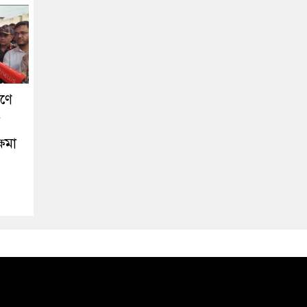
রণে
্ষমা