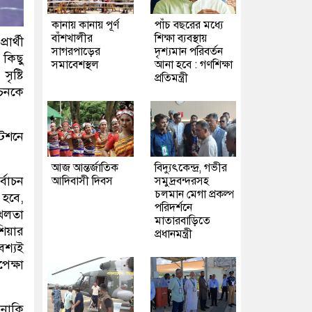
কানায় কানায় পূর্ণ
পাঁচ বছরের মধ্যে
বাঁশখালীর
শিক্ষা ব্যবস্থায়
ার্থী
সাগরপাড়ের
দৃশ্যমান পরিবর্তন
 কিছু
সমাবেশস্থল
আনা হবে : গণশিক্ষা
ৃষ্টি
প্রতিমন্ত্রী
াচনকে
টেশনে
আজ আন্তর্জাতিক
বিদ্যুৎকেন্দ্র, গভীর
্বাচন
আদিবাসী দিবস
সমুদ্রবন্দরসহ
চলমান মেগা প্রকল্প
 হবে,
পরিদর্শনে
্খলতা
মাতারবাড়িতে
শিয়ার
প্রধানমন্ত্রী
বশ্যই
েক্ষা
 নাকি