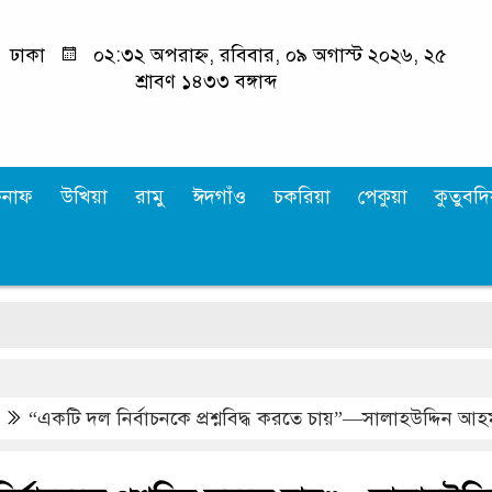
ঢাকা
০২:৩২ অপরাহ্ন, রবিবার, ০৯ অগাস্ট ২০২৬, ২৫
শ্রাবণ ১৪৩৩ বঙ্গাব্দ
কনাফ
উখিয়া
রামু
ঈদগাঁও
চকরিয়া
পেকুয়া
কুতুবদিয
“একটি দল নির্বাচনকে প্রশ্নবিদ্ধ করতে চায়”—সালাহউদ্দিন আ