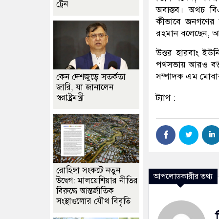
ট্রেন
অবাস্তব। অথচ বি
কীভাবে জনগণের জ
রহমান বলেছেন, আ
উত্তর হারবাং ইউনি
পথসভায় আরও বক্
সম্পাদক এম মোবা
কেন দেশজুড়ে সতর্কতা
জারি, যা জানালেন
স্বরাষ্ট্রমন্ত্রী
ট্যাগ :
রোহিঙ্গা সংকটে নতুন
আপলোডকারীর তথ্য
উদ্বেগ: মালয়েশিয়ার নীতির
বিরুদ্ধে আন্তর্জাতিক
সংস্থাগুলোর যৌথ বিবৃতি