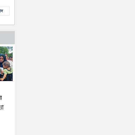
াদ
র
যা