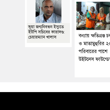
ভূয়া জন্মনিবন্ধন ইস্যুতে
ইউপি সচিবের কারাদণ্ড:
বন্যায় ক্ষতিগ্রস্ত 
চেয়ারম্যান খালাস
ও মাতামুহুরির ২
পরিবারের পাশে
উইটনেস ফাউন্ড