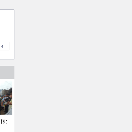
াদ
ায়: