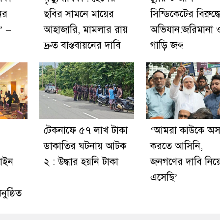
ের
ছবির সামনে মায়ের
সিন্ডিকেটের বিরুদ্ধ
’ –
আহাজারি, মামলার রায়
অভিযান:জরিমানা 
দ্রুত বাস্তবায়নের দাবি
গাড়ি জব্দ
টেকনাফে ৫৭ লাখ টাকা
‘আমরা কাউকে অসম
ডাকাতির ঘটনায় আটক
করতে আসিনি,
লাইন
২ : উদ্ধার হয়নি টাকা
জনগণের দাবি নিয়
এসেছি’
নুষ্ঠিত