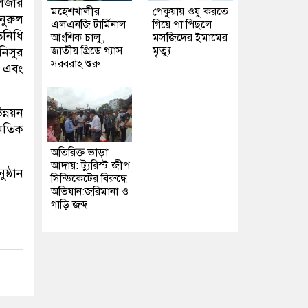
ুলজার
মহেশখালীর
পেকুয়ায় ওযু করতে
নুরুল
এলএনজি টার্মিনাল
গিয়ে পা পিছলে
িনিধি
আংশিক চালু,
মসজিদের ইমামের
জাতীয় গ্রিডে গ্যাস
মৃত্যু
িসুর
সরবরাহ শুরু
 এবং
ন্নয়ন
নৈতিক
অতিরিক্ত ভাড়া
আদায়: ট্যুরিস্ট জীপ
ষ্ঠান
সিন্ডিকেটের বিরুদ্ধে
অভিযান:জরিমানা ও
গাড়ি জব্দ