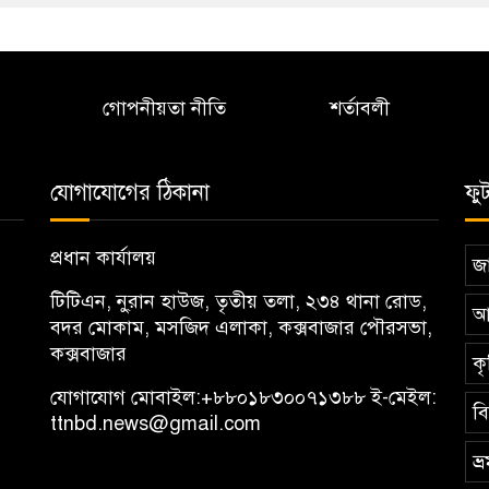
গোপনীয়তা নীতি
শর্তাবলী
যোগাযোগের ঠিকানা
ফু
প্রধান কার্যালয়
জা
টিটিএন, নু্রান হাউজ, তৃতীয় তলা, ২৩৪ থানা রোড,
আ
বদর মোকাম, মসজিদ এলাকা, কক্সবাজার পৌরসভা,
কক্সবাজার
কৃ
যোগাযোগ মোবাইল:
+৮৮০১৮৩০০৭১৩৮৮
ই-মেইল:
ব
ttnbd.news@gmail.com
ভ্