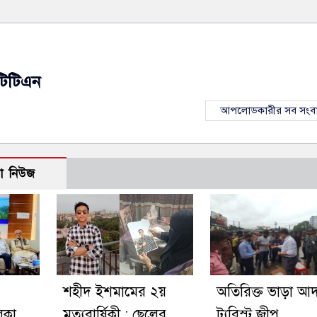
টিটিএন
আপলোডকারীর সব সংব
ো নিউজ
শহীদ ইশমামের ২য়
অতিরিক্ত ভাড়া আদ
িকা
মৃত্যুবার্ষিকী : ছেলের
ট্যুরিস্ট জীপ