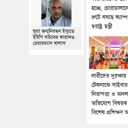
হচ্ছে, চোরাচালান
রুটে বসছে ক্যাম্প
স্বরাষ্ট্র মন্ত্রী
ভূয়া জন্মনিবন্ধন ইস্যুতে
ইউপি সচিবের কারাদণ্ড:
চেয়ারম্যান খালাস
নারীদের সুরক্ষায়
টেকনাফে সাইবার
নিরাপত্তা ও অন
অভিযোগ বিষয়ক
বিশেষ প্রশিক্ষণ অ