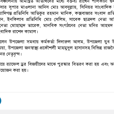
ঞ্চালনায় আমন্ত্রিত অতিথিদের মধ্যে বক্তব্য রাখেন পালকাটা গ
াসার সুপার মাওলানা আনিস মোঃ আবদুল্লাহ, সিনিয়র সাংবাদিক 
দিগন্ত প্রতিনিধি আতিকুর রহমান মানিক, কক্সবাজার সংবাদ প্রত
ন, ইনকিলাব প্রতিনিধি মোঃ সেলিম, সাবেক ছাত্রদল নেতা আন
নেতা মোহাম্মদ তারেক, মানবিক সংগঠনের নেতা মনির আহমদ
স সাংবাদিক রাশেদ কামাল।
িলেন উপজেলা সমবায় কর্মকর্তা দিদারুল আলম, উপজেলা যুব উ
মিয়া, উপজেলা জনস্বাস্থ্য প্রকৌশলী মাহমুদুল হাসানসহ বিভিন্ন রাজ
র নেতৃবৃন্দ।
্যায়ে র‍্যাফেল ড্রর বিজয়ীদের মাঝে পুরস্কার বিতরণ করা হয় এবং অনু
আয়োজন করা হয়।