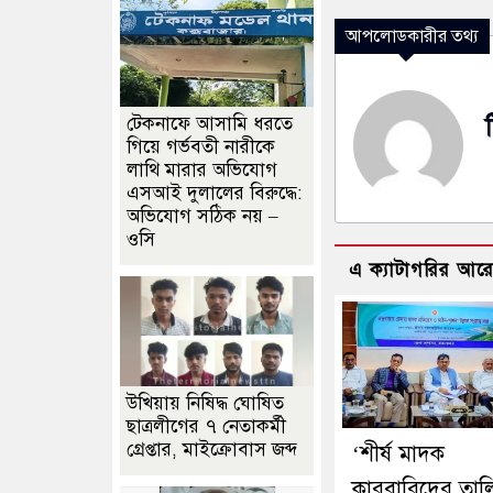
আপলোডকারীর তথ্য
টেকনাফে আসামি ধরতে
গিয়ে গর্ভবতী নারীকে
লাথি মারার অভিযোগ
এসআই দুলালের বিরুদ্ধে:
অভিযোগ সঠিক নয় –
ওসি
এ ক্যাটাগরির আর
উখিয়ায় নিষিদ্ধ ঘোষিত
ছাত্রলীগের ৭ নেতাকর্মী
গ্রেপ্তার, মাইক্রোবাস জব্দ
‘শীর্ষ মাদক
কারবারিদের তাল