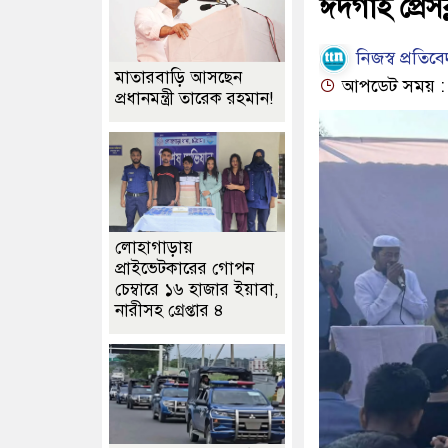
ঈদগাহ প্রেসক
নিজস্ব প্রতিব
মাতারবাড়ি আসছেন
আপডেট সময় : ০
প্রধানমন্ত্রী তারেক রহমান!
লোহাগাড়ায়
প্রাইভেটকারের গোপন
চেম্বারে ১৬ হাজার ইয়াবা,
নারীসহ গ্রেপ্তার ৪