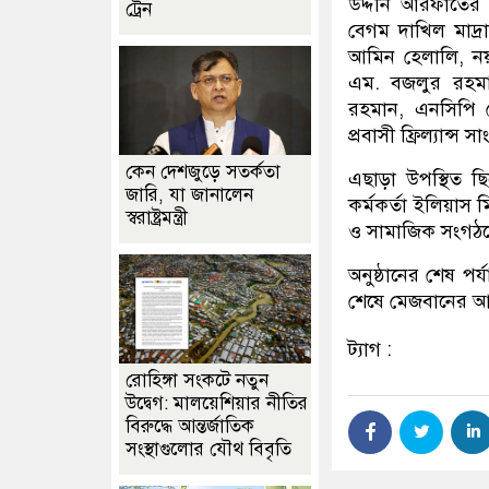
উদ্দীন আরফাতের স
ট্রেন
বেগম দাখিল মাদ্র
আমিন হেলালি, নয়া
এম. বজলুর রহমা
রহমান, এনসিপি 
প্রবাসী ফ্রিল্যান্
কেন দেশজুড়ে সতর্কতা
এছাড়া উপস্থিত ছ
জারি, যা জানালেন
কর্মকর্তা ইলিয়াস 
স্বরাষ্ট্রমন্ত্রী
ও সামাজিক সংগঠনে
অনুষ্ঠানের শেষ পর
শেষে মেজবানের 
ট্যাগ :
রোহিঙ্গা সংকটে নতুন
উদ্বেগ: মালয়েশিয়ার নীতির
বিরুদ্ধে আন্তর্জাতিক
সংস্থাগুলোর যৌথ বিবৃতি