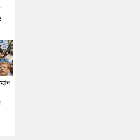
ে
ও
্মান
ে