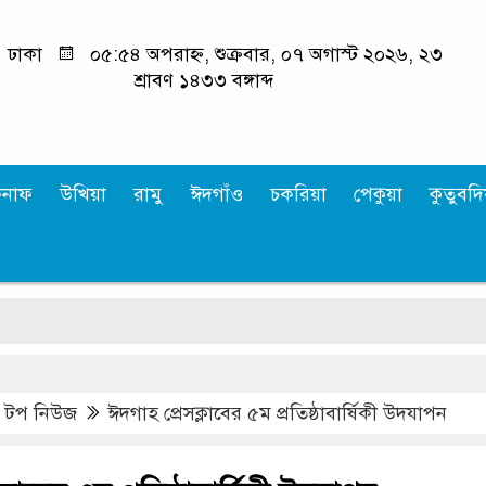
ঢাকা
০৫:৫৪ অপরাহ্ন, শুক্রবার, ০৭ অগাস্ট ২০২৬, ২৩
শ্রাবণ ১৪৩৩ বঙ্গাব্দ
কনাফ
উখিয়া
রামু
ঈদগাঁও
চকরিয়া
পেকুয়া
কুতুবদিয
শেখ
,
টপ নিউজ
ঈদগাহ প্রেসক্লাবের ৫ম প্রতিষ্ঠাবার্ষিকী উদযাপন