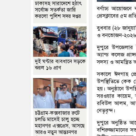
ঢাকাসহ সারাদেশে হঠাৎ
বর্ণাঢ্য আয়োজনে
সর্বোচ্চ সতর্কতা জা‌রি
প্রেসক্লাবের ৫ম প্
করলো পুলিশ সদর দপ্তর
বুধবার (২৮ জানুয়ার
ও বনভোজন-২০২৬ উ
দুপুরে উপজেলার ই
অ্যান্ড কলেজ প্রা
দুই ঘণ্টার ব্যবধানে সড়কে
সদস্য ও আমন্ত্রিত
ঝরল ১৬ প্রাণ
সকালে ঈদগাহ প্রে
উপস্থিতিতে কেক কে
হয়। অনুষ্ঠানে উপ
সরওয়ার কায়েম, আ
রবিউল আলম, আব্দ
নেতৃবৃন্দ।
চট্টগ্রাম-কক্সবাজার রুটে
চলতি মাসেই চালু হচ্ছে
দুপুরে অনুষ্ঠিত 
মহানগর এক্সপ্রেস, আসছে
বশিরুজ্জামানের স
আরও নতুন আন্তঃনগর