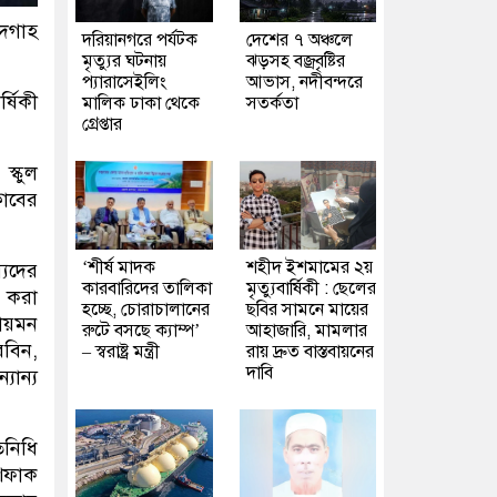
ঈদগাহ
দরিয়ানগরে পর্যটক
দেশের ৭ অঞ্চলে
মৃত্যুর ঘটনায়
ঝড়সহ বজ্রবৃষ্টির
প্যারাসেইলিং
আভাস, নদীবন্দরে
্ষিকী
মালিক ঢাকা থেকে
সতর্কতা
গ্রেপ্তার
স্কুল
লাবের
‘শীর্ষ মাদক
শহীদ ইশমামের ২য়
্যদের
কারবারিদের তালিকা
মৃত্যুবার্ষিকী : ছেলের
ন করা
হচ্ছে, চোরাচালানের
ছবির সামনে মায়ের
সায়মন
রুটে বসছে ক্যাম্প’
আহাজারি, মামলার
রবিন,
– স্বরাষ্ট্র মন্ত্রী
রায় দ্রুত বাস্তবায়নের
দাবি
যান্য
িনিধি
আশফাক