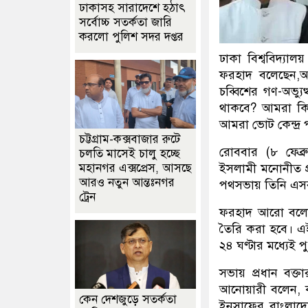
ঢাকাসহ সারাদেশে হঠাৎ
সর্বোচ্চ সতর্কতা জা‌রি
করলো পুলিশ সদর দপ্তর
ঢাকা বিশ্ববিদ্যা
ফরহাদ বলেছেন,আমরা 
চব্বিশের গণ-অভ্য
থাকবে? আমরা কি 
আমরা ভোট কেন্দ্র 
চট্টগ্রাম-কক্সবাজার রুটে
রোববার (৮ ফেব্র
চলতি মাসেই চালু হচ্ছে
মহানগর এক্সপ্রেস, আসছে
ইসলামী মনোনীত প্
আরও নতুন আন্তঃনগর
পথসভায় তিনি এস
ট্রেন
ফরহাদ আরো বলেন
তৈরি করা হবে। এ
২৪ ঘণ্টার মধ্যেই 
সভায় প্রধান বক্ত
আনোয়ারী বলেন, কক
কেন দেশজুড়ে সতর্কতা
ইনসাফের বাংলাদেশ