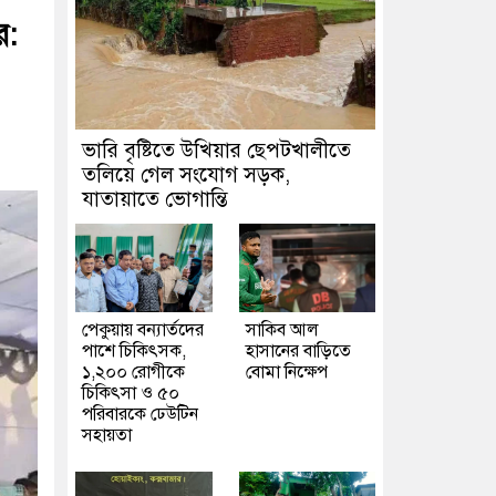
র:
ভারি বৃষ্টিতে উখিয়ার ছেপটখালীতে
তলিয়ে গেল সংযোগ সড়ক,
যাতায়াতে ভোগান্তি
পেকুয়ায় বন্যার্তদের
সাকিব আল
পাশে চিকিৎসক,
হাসানের বাড়িতে
১,২০০ রোগীকে
বোমা নিক্ষেপ
চিকিৎসা ও ৫০
পরিবারকে ঢেউটিন
সহায়তা