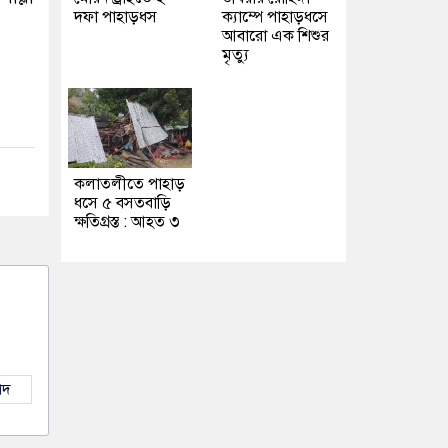
দফা পাহাড়ধস
ক্যাম্পে পাহাড়ধসে
আবারো এক শিশুর
মৃত্যু
কলাতলীতে পাহাড়
ধসে ৫ বসতবাড়ি
ক্ষতিগ্রস্ত : আহত ৩
াদ