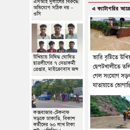
এসআই দুলালের বিরুদ্ধে:
অভিযোগ সঠিক নয় –
এ ক্যাটাগরির আর
ওসি
ভারি বৃষ্টিতে উখি
উখিয়ায় নিষিদ্ধ ঘোষিত
ছাত্রলীগের ৭ নেতাকর্মী
ছেপটখালীতে তল
গ্রেপ্তার, মাইক্রোবাস জব্দ
গেল সংযোগ সড়
যাতায়াতে ভোগান্ত
কক্সবাজার-টেকনাফ
সড়কে ডাকাতি, বিকাশ
কর্মীদের ৬০ লাখ টাকা