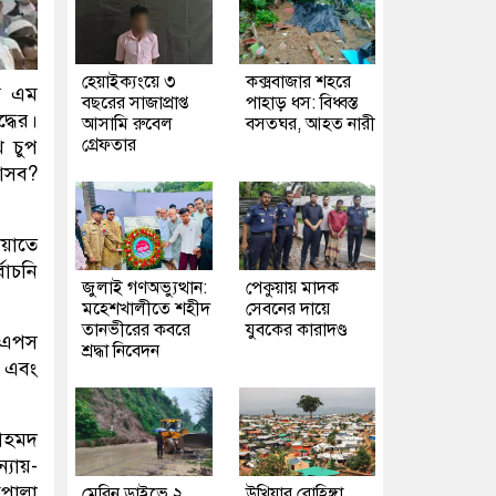
হেয়াইক্যংয়ে ৩
কক্সবাজার শহরে
এস এম
বছরের সাজাপ্রাপ্ত
পাহাড় ধস: বিধ্বস্ত
্ধের।
আসামি রুবেল
বসতঘর, আহত নারী
গ্রেফতার
ে চুপ
 আসব?
ায়াতে
বাচনি
জুলাই গণঅভ্যুত্থান:
পেকুয়ায় মাদক
মহেশখালীতে শহীদ
সেবনের দায়ে
তানভীরের কবরে
যুবকের কারাদণ্ড
 এপস
শ্রদ্ধা নিবেদন
ে এবং
 আহমদ
্যায়-
াল্লা
মেরিন ড্রাইভে ২
উখিয়ার রোহিঙ্গা