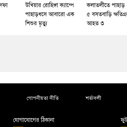
 দফা
উখিয়ার রোহিঙ্গা ক্যাম্পে
কলাতলীতে পাহাড় 
পাহাড়ধসে আবারো এক
৫ বসতবাড়ি ক্ষতিগ্রস্
শিশুর মৃত্যু
আহত ৩
গোপনীয়তা নীতি
শর্তাবলী
যোগাযোগের ঠিকানা
ফু