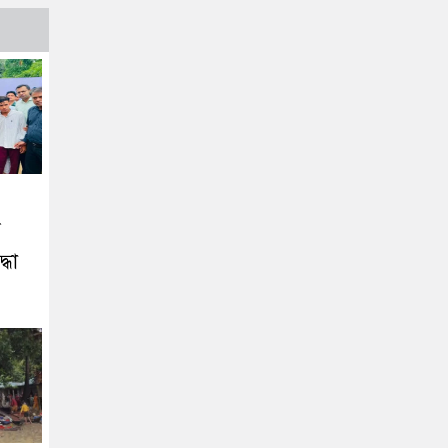
দ
্ধা