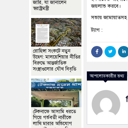
জারি, যা জানালেন
জয়লাভ করবে।
স্বরাষ্ট্রমন্ত্রী
সভায় জামায়াতসহ ১
ট্যাগ :
রোহিঙ্গা সংকটে নতুন
উদ্বেগ: মালয়েশিয়ার নীতির
বিরুদ্ধে আন্তর্জাতিক
সংস্থাগুলোর যৌথ বিবৃতি
আপলোডকারীর তথ্য
টেকনাফে আসামি ধরতে
গিয়ে গর্ভবতী নারীকে
লাথি মারার অভিযোগ