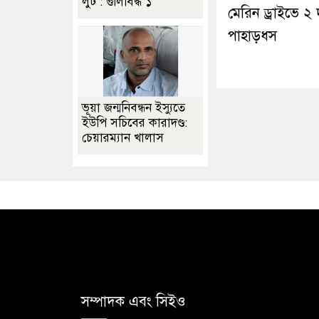
লুট : গুলিবিদ্ধ ১
মেরিন ড্রাইভে ২
পাহাড়ধস
ভূয়া জন্মনিবন্ধন ইস্যুতে
ইউপি সচিবের কারাদণ্ড:
চেয়ারম্যান খালাস
সম্পাদক এবং সিইও