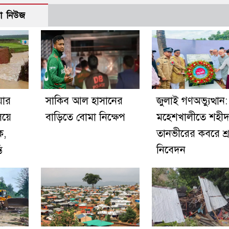
ো নিউজ
য়ার
সাকিব আল হাসানের
জুলাই গণঅভ্যুত্থান:
িয়ে
বাড়িতে বোমা নিক্ষেপ
মহেশখালীতে শহী
ক,
তানভীরের কবরে শ্রদ
ি
নিবেদন