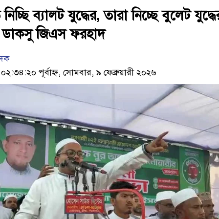
ি নিচ্ছি ব্যালট যুদ্ধের, তারা নিচ্ছে বুলেট যুদ্ধে
 ডাকসু জিএস ফরহাদ
েদক
:৩৪:২০ পূর্বাহ্ন, সোমবার, ৯ ফেব্রুয়ারী ২০২৬