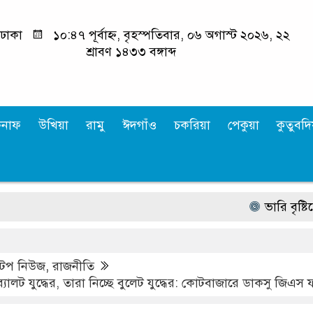
ঢাকা
১০:৪৭ পূর্বাহ্ন, বৃহস্পতিবার, ০৬ অগাস্ট ২০২৬, ২২
শ্রাবণ ১৪৩৩ বঙ্গাব্দ
কনাফ
উখিয়া
রামু
ঈদগাঁও
চকরিয়া
পেকুয়া
কুতুবদিয
ভারি বৃষ্টিতে উখ
টপ নিউজ
,
রাজনীতি
ছি ব্যালট যুদ্ধের, তারা নিচ্ছে বুলেট যুদ্ধের: কোটবাজারে ডাকসু জিএস