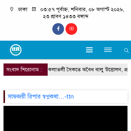
ঢাকা
০৩:৫৭ পূর্বাহ্ন, শনিবার, ০৮ অগাস্ট ২০২৬,
২৩ শ্রাবণ ১৪৩৩ বঙ্গাব্দ
সংবাদ শিরোনাম :
কলাতলী সৈকতে অবৈধ বালু উত্তোলন, প্রশ
সাফজয়ী রিপার স্বপ্নকথা…-ttn