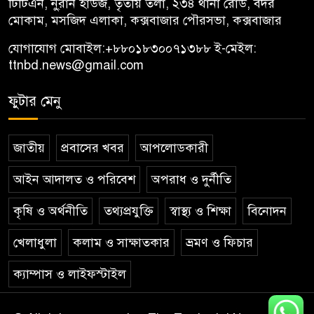
টিটিএন, নু্রান হাউজ, তৃতীয় তলা, ২৩৪ থানা রোড, বদর
মোকাম, মসজিদ এলাকা, কক্সবাজার পৌরসভা, কক্সবাজার
যোগাযোগ মোবাইল:
+৮৮০১৮৩০০৭১৩৮৮
ই-মেইল:
ttnbd.news@gmail.com
ফুটার মেনু
জাতীয়
প্রবাসের খবর
আপলোডকারী
আইন আদালত ও পরিবেশ
অপরাধ ও দুর্নীতি
কৃষি ও অর্থনীতি
তথ্যপ্রযুক্তি
স্বাস্থ্য ও শিক্ষা
বিনোদন
খেলাধুলা
কলাম ও সাক্ষাতকার
ভ্রমণ ও ফিচার
ক্যাম্পাস ও লাইফস্টাইল