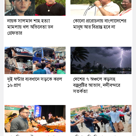
নায়ক সালমান শাহ হত্যা
কোনো প্ররোচনায় বাংলাদেশের
মামলায় খল অভিনেতা ডন
মানুষ আর বিভ্রান্ত হবে না
গ্রেফতার
দুই ঘণ্টার ব্যবধানে সড়কে ঝরল
দেশের ৭ অঞ্চলে ঝড়সহ
১৬ প্রাণ
বজ্রবৃষ্টির আভাস, নদীবন্দরে
সতর্কতা