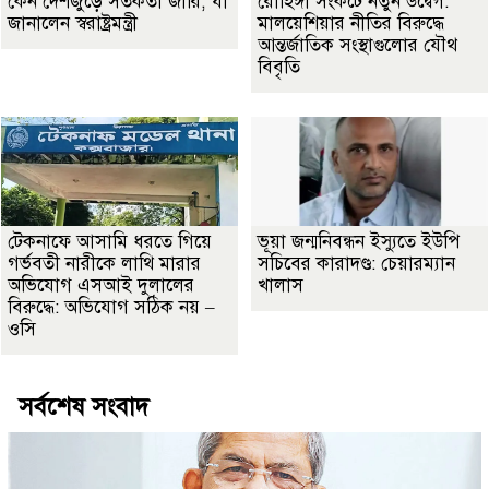
কেন দেশজুড়ে সতর্কতা জারি, যা
রোহিঙ্গা সংকটে নতুন উদ্বেগ:
জানালেন স্বরাষ্ট্রমন্ত্রী
মালয়েশিয়ার নীতির বিরুদ্ধে
আন্তর্জাতিক সংস্থাগুলোর যৌথ
বিবৃতি
টেকনাফে আসামি ধরতে গিয়ে
ভূয়া জন্মনিবন্ধন ইস্যুতে ইউপি
গর্ভবতী নারীকে লাথি মারার
সচিবের কারাদণ্ড: চেয়ারম্যান
অভিযোগ এসআই দুলালের
খালাস
বিরুদ্ধে: অভিযোগ সঠিক নয় –
ওসি
সর্বশেষ সংবাদ