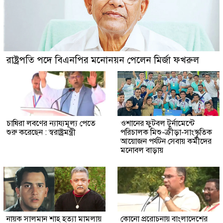
রাষ্ট্রপতি পদে বিএনপির মনোনয়ন পেলেন মির্জা ফখরুল
চাষিরা লবণের ন্যায্যমূল্য পেতে
ওশানের ফুটবল টুর্নামেন্টে
শুরু করেছেন : স্বরাষ্ট্রমন্ত্রী
পরিচালক মিশু-ক্রীড়া-সাংস্কৃতিক
আয়োজন পর্যটন সেবায় কর্মীদের
মনোবল বাড়ায়
নায়ক সালমান শাহ হত্যা মামলায়
কোনো প্ররোচনায় বাংলাদেশের