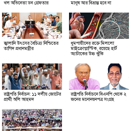
খল অভিনেতা ডন গ্রেফতার
মানুষ আর বিভ্রান্ত হবে না
জ্বালানি উৎসের বৈচিত্র্য নিশ্চিতের
ধূমপায়ীদের রক্তে মিললো
তাগিদ প্রধানমন্ত্রীর
মাইক্রোপ্লাস্টিক, রয়েছে হার্ট
অ্যাটাকের উচ্চ ঝুঁকি
রাষ্ট্রপতি নির্বাচন: ১১ দলীয় জোটের
রাষ্ট্রপতি নির্বাচনে বিএনপি থেকে ২
প্রার্থী অলি আহমদ
জনের মনোনয়নপত্র সংগ্রহ