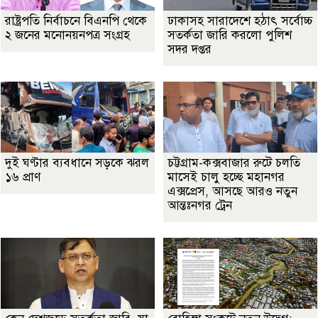
রাষ্ট্রপতি নির্বাচনে বিএনপি থেকে
ঢাকাসহ সারাদেশে হঠাৎ সর্বোচ্চ
২ জনের মনোনয়নপত্র সংগ্রহ
সতর্কতা জা‌রি করলো পুলিশ
সদর দপ্তর
দুই ঘণ্টার ব্যবধানে সড়কে ঝরল
চট্টগ্রাম-কক্সবাজার রুটে চলতি
১৬ প্রাণ
মাসেই চালু হচ্ছে মহানগর
এক্সপ্রেস, আসছে আরও নতুন
আন্তঃনগর ট্রেন