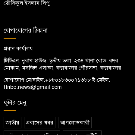
তৌফিকুল ইসলাম লিপু
যোগাযোগের ঠিকানা
প্রধান কার্যালয়
টিটিএন, নু্রান হাউজ, তৃতীয় তলা, ২৩৪ থানা রোড, বদর
মোকাম, মসজিদ এলাকা, কক্সবাজার পৌরসভা, কক্সবাজার
যোগাযোগ মোবাইল:
+৮৮০১৮৩০০৭১৩৮৮
ই-মেইল:
ttnbd.news@gmail.com
ফুটার মেনু
জাতীয়
প্রবাসের খবর
আপলোডকারী