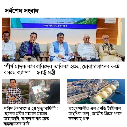
সর্বশেষ সংবাদ
‘শীর্ষ মাদক কারবারিদের তালিকা হচ্ছে, চোরাচালানের রুটে
বসছে ক্যাম্প’ – স্বরাষ্ট্র মন্ত্রী
শহীদ ইশমামের ২য় মৃত্যুবার্ষিকী :
মহেশখালীর এলএনজি টার্মিনাল
ছেলের ছবির সামনে মায়ের
আংশিক চালু, জাতীয় গ্রিডে গ্যাস
আহাজারি, মামলার রায় দ্রুত
সরবরাহ শুরু
বাস্তবায়নের দাবি