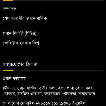
সম্পাদক
শেখ জাহাঙ্গীর হাছান মানিক
প্রধান নির্বাহী (সিইও)
তৌফিকুল ইসলাম লিপু
যোগাযোগের ঠিকানা
প্রধান কার্যালয়
টিটিএন, নু্রান হাউজ, তৃতীয় তলা, ২৩৪ থানা রোড, বদর
মোকাম, মসজিদ এলাকা, কক্সবাজার পৌরসভা, কক্সবাজার
যোগাযোগ মোবাইল:
+৮৮০১৮৩০০৭১৩৮৮
ই-মেইল: