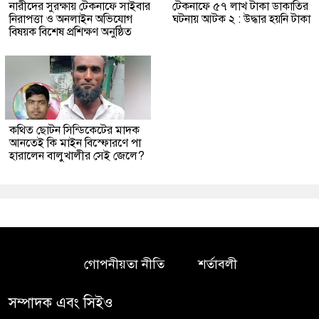
নারীদের সুরক্ষায় টেকনাফে সাইবার
টেকনাফে ৫৭ লাখ টাকা ডাকাতির
নিরাপত্তা ও অনলাইন অভিযোগ
ঘটনায় আটক ২ : উদ্ধার হয়নি টাকা
বিষয়ক বিশেষ প্রশিক্ষণ অনুষ্ঠিত
কথিত ছোটন সিন্ডিকেটের মাদক
আনতেই কি মাইন বিস্ফোরণে পা
হারালেন বালুখালীর সেই জেলে?
গোপনীয়তা নীতি
শর্তাবলী
সম্পাদক এবং সিইও