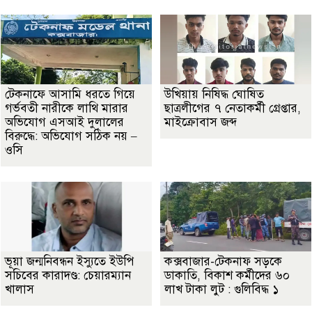
টেকনাফে আসামি ধরতে গিয়ে
উখিয়ায় নিষিদ্ধ ঘোষিত
গর্ভবতী নারীকে লাথি মারার
ছাত্রলীগের ৭ নেতাকর্মী গ্রেপ্তার,
অভিযোগ এসআই দুলালের
মাইক্রোবাস জব্দ
বিরুদ্ধে: অভিযোগ সঠিক নয় –
ওসি
ভূয়া জন্মনিবন্ধন ইস্যুতে ইউপি
কক্সবাজার-টেকনাফ সড়কে
সচিবের কারাদণ্ড: চেয়ারম্যান
ডাকাতি, বিকাশ কর্মীদের ৬০
খালাস
লাখ টাকা লুট : গুলিবিদ্ধ ১