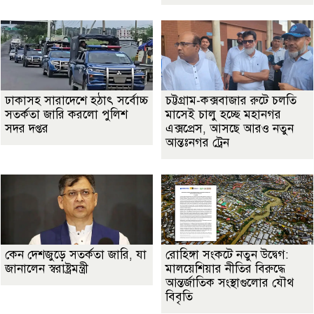
ঢাকাসহ সারাদেশে হঠাৎ সর্বোচ্চ
চট্টগ্রাম-কক্সবাজার রুটে চলতি
সতর্কতা জা‌রি করলো পুলিশ
মাসেই চালু হচ্ছে মহানগর
সদর দপ্তর
এক্সপ্রেস, আসছে আরও নতুন
আন্তঃনগর ট্রেন
কেন দেশজুড়ে সতর্কতা জারি, যা
রোহিঙ্গা সংকটে নতুন উদ্বেগ:
জানালেন স্বরাষ্ট্রমন্ত্রী
মালয়েশিয়ার নীতির বিরুদ্ধে
আন্তর্জাতিক সংস্থাগুলোর যৌথ
বিবৃতি