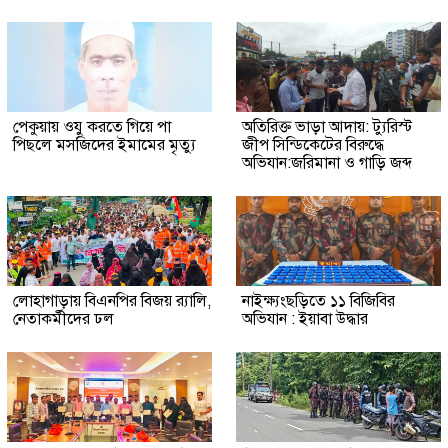
পেকুয়ায় ওযু করতে গিয়ে পা
অতিরিক্ত ভাড়া আদায়: ট্যুরিস্ট
পিছলে মসজিদের ইমামের মৃত্যু
জীপ সিন্ডিকেটের বিরুদ্ধে
অভিযান:জরিমানা ও গাড়ি জব্দ
লোহাগাড়ায় বিএনপির বিজয় র‍্যালি,
নাইক্ষ্যংছড়িতে ১১ বিজিবির
নেতাকর্মীদের ঢল
অভিযান : ইয়াবা উদ্ধার