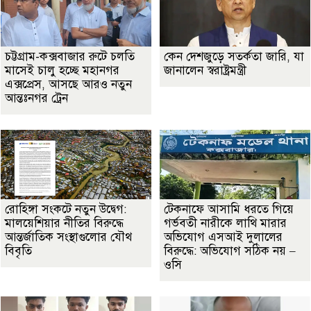
চট্টগ্রাম-কক্সবাজার রুটে চলতি
কেন দেশজুড়ে সতর্কতা জারি, যা
মাসেই চালু হচ্ছে মহানগর
জানালেন স্বরাষ্ট্রমন্ত্রী
এক্সপ্রেস, আসছে আরও নতুন
আন্তঃনগর ট্রেন
রোহিঙ্গা সংকটে নতুন উদ্বেগ:
টেকনাফে আসামি ধরতে গিয়ে
মালয়েশিয়ার নীতির বিরুদ্ধে
গর্ভবতী নারীকে লাথি মারার
আন্তর্জাতিক সংস্থাগুলোর যৌথ
অভিযোগ এসআই দুলালের
বিবৃতি
বিরুদ্ধে: অভিযোগ সঠিক নয় –
ওসি