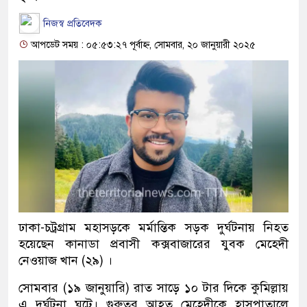
নিজস্ব প্রতিবেদক
আপডেট সময় : ০৫:৫৩:২৭ পূর্বাহ্ন, সোমবার, ২০ জানুয়ারী ২০২৫
ঢাকা-চট্রগ্রাম মহাসড়কে মর্মান্তিক সড়ক দুর্ঘটনায় নিহত
হয়েছেন কানাডা প্রবাসী কক্সবাজারের যুবক মেহেদী
নেওয়াজ খান (২৯) ।
সোমবার (১৯ জানুয়ারি) রাত সাড়ে ১০ টার দিকে কুমিল্লায়
এ দুর্ঘটনা ঘটে। গুরুতর আহত মেহেদীকে হাসপাতালে