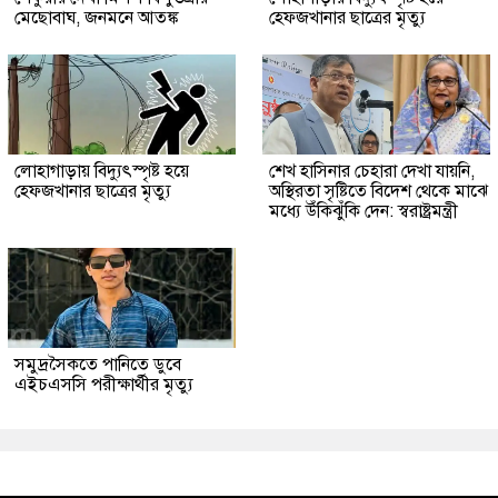
মেছোবাঘ, জনমনে আতঙ্ক
হেফজখানার ছাত্রের মৃত্যু
লোহাগাড়ায় বিদ্যুৎস্পৃষ্ট হয়ে
শেখ হাসিনার চেহারা দেখা যায়নি,
হেফজখানার ছাত্রের মৃত্যু
অস্থিরতা সৃষ্টিতে বিদেশ থেকে মাঝে
মধ্যে উঁকিঝুঁকি দেন: স্বরাষ্ট্রমন্ত্রী
সমুদ্রসৈকতে পানিতে ডুবে
এইচএসসি পরীক্ষার্থীর মৃত্যু