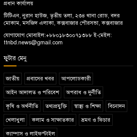
প্রধান কার্যালয়
টিটিএন, নু্রান হাউজ, তৃতীয় তলা, ২৩৪ থানা রোড, বদর
মোকাম, মসজিদ এলাকা, কক্সবাজার পৌরসভা, কক্সবাজার
যোগাযোগ মোবাইল:
+৮৮০১৮৩০০৭১৩৮৮
ই-মেইল:
ttnbd.news@gmail.com
ফুটার মেনু
জাতীয়
প্রবাসের খবর
আপলোডকারী
আইন আদালত ও পরিবেশ
অপরাধ ও দুর্নীতি
কৃষি ও অর্থনীতি
তথ্যপ্রযুক্তি
স্বাস্থ্য ও শিক্ষা
বিনোদন
খেলাধুলা
কলাম ও সাক্ষাতকার
ভ্রমণ ও ফিচার
ক্যাম্পাস ও লাইফস্টাইল