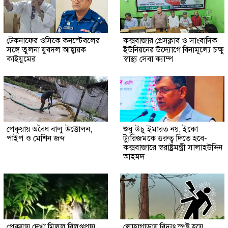
টেকনাফের ওসিকে কনস্টেবলের
কক্সবাজার প্রেসক্লাব ও সাংবাদিক
সঙ্গে তুলনা যুবদল আহ্বায়ক
ইউনিয়নের উদ্যোগে বিনামূল্যে চক্ষু
কাইয়ুমের
স্বাস্থ্য সেবা ক্যাম্প
পেকুয়ায় অবৈধ বালু উত্তোলন,
শুধু উচু ইমারত নয়, ইকো
পাইপ ও মেশিন জব্দ
ট্যুরিজমকে গুরুত্ব দিতে হবে-
কক্সবাজারে স্বরাষ্ট্রমন্ত্রী সালাহউদ্দিন
আহমদ
পেকুয়ায় দেখা মিলল বিলুপ্তপ্রায়
লোহাগাড়ায় বিদ্যুৎস্পৃষ্ট হয়ে