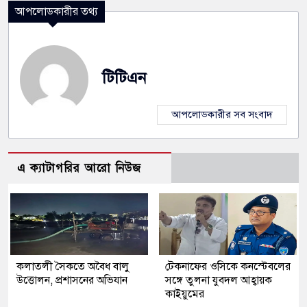
আপলোডকারীর তথ্য
টিটিএন
আপলোডকারীর সব সংবাদ
এ ক্যাটাগরির আরো নিউজ
কলাতলী সৈকতে অবৈধ বালু
টেকনাফের ওসিকে কনস্টেবলের
উত্তোলন, প্রশাসনের অভিযান
সঙ্গে তুলনা যুবদল আহ্বায়ক
কাইয়ুমের