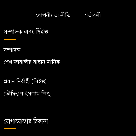
গোপনীয়তা নীতি
শর্তাবলী
সম্পাদক এবং সিইও
সম্পাদক
শেখ জাহাঙ্গীর হাছান মানিক
প্রধান নির্বাহী (সিইও)
তৌফিকুল ইসলাম লিপু
যোগাযোগের ঠিকানা