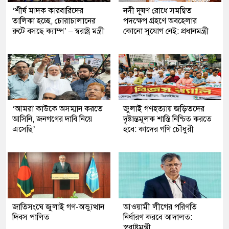
‘শীর্ষ মাদক কারবারিদের
নদী দূষণ রোধে সমন্বিত
তালিকা হচ্ছে, চোরাচালানের
পদক্ষেপ গ্রহণে অবহেলার
রুটে বসছে ক্যাম্প’ – স্বরাষ্ট্র মন্ত্রী
কোনো সুযোগ নেই: প্রধানমন্ত্রী
‘আমরা কাউকে অসম্মান করতে
জুলাই গণহত্যায় জড়িতদের
আসিনি, জনগণের দাবি নিয়ে
দৃষ্টান্তমূলক শাস্তি নিশ্চিত করতে
এসেছি’
হবে: কাদের গণি চৌধুরী
জাতিসংঘে জুলাই গণ-অভ্যুত্থান
আওয়ামী লীগের পরিণতি
দিবস পালিত
নির্ধারণ করবে আদালত:
স্বরাষ্ট্রমন্ত্রী