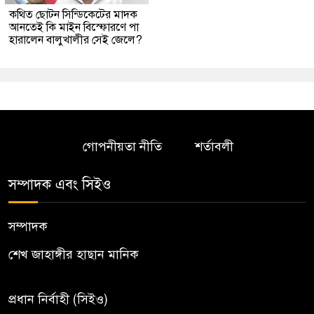
কথিত ছোটন সিন্ডিকেটের মাদক
আনতেই কি মাইন বিস্ফোরণে পা
হারালেন বালুখালীর সেই জেলে?
গোপনীয়তা নীতি
শর্তাবলী
সম্পাদক এবং সিইও
সম্পাদক
শেখ জাহাঙ্গীর হাছান মানিক
প্রধান নির্বাহী (সিইও)