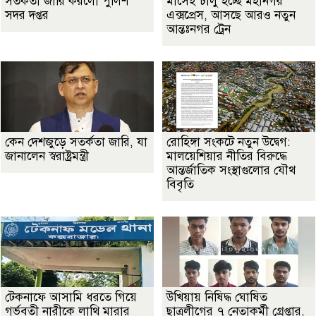
সতর্কতা জা‌রি করলো পুলিশ
মাসেই চালু হচ্ছে মহানগর
সদর দপ্তর
এক্সপ্রেস, আসছে আরও নতুন
আন্তঃনগর ট্রেন
কেন দেশজুড়ে সতর্কতা জারি, যা
রোহিঙ্গা সংকটে নতুন উদ্বেগ:
জানালেন স্বরাষ্ট্রমন্ত্রী
মালয়েশিয়ার নীতির বিরুদ্ধে
আন্তর্জাতিক সংস্থাগুলোর যৌথ
বিবৃতি
টেকনাফে আসামি ধরতে গিয়ে
উখিয়ায় নিষিদ্ধ ঘোষিত
গর্ভবতী নারীকে লাথি মারার
ছাত্রলীগের ৭ নেতাকর্মী গ্রেপ্তার,