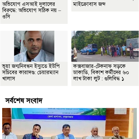
অভিযোগ এসআই দুলালের
মাইক্রোবাস জব্দ
বিরুদ্ধে: অভিযোগ সঠিক নয় –
ওসি
ভূয়া জন্মনিবন্ধন ইস্যুতে ইউপি
কক্সবাজার-টেকনাফ সড়কে
সচিবের কারাদণ্ড: চেয়ারম্যান
ডাকাতি, বিকাশ কর্মীদের ৬০
খালাস
লাখ টাকা লুট : গুলিবিদ্ধ ১
সর্বশেষ সংবাদ