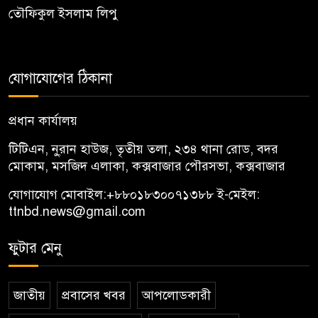
তৌফিকুল ইসলাম লিপু
যোগাযোগের ঠিকানা
প্রধান কার্যালয়
টিটিএন, নু্রান হাউজ, তৃতীয় তলা, ২৩৪ থানা রোড, বদর
মোকাম, মসজিদ এলাকা, কক্সবাজার পৌরসভা, কক্সবাজার
যোগাযোগ মোবাইল:
+৮৮০১৮৩০০৭১৩৮৮
ই-মেইল:
ttnbd.news@gmail.com
ফুটার মেনু
জাতীয়
প্রবাসের খবর
আপলোডকারী