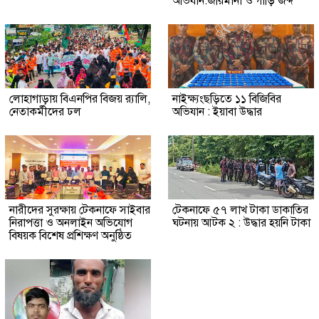
অভিযান:জরিমানা ও গাড়ি জব্দ
লোহাগাড়ায় বিএনপির বিজয় র‍্যালি,
নাইক্ষ্যংছড়িতে ১১ বিজিবির
নেতাকর্মীদের ঢল
অভিযান : ইয়াবা উদ্ধার
নারীদের সুরক্ষায় টেকনাফে সাইবার
টেকনাফে ৫৭ লাখ টাকা ডাকাতির
নিরাপত্তা ও অনলাইন অভিযোগ
ঘটনায় আটক ২ : উদ্ধার হয়নি টাকা
বিষয়ক বিশেষ প্রশিক্ষণ অনুষ্ঠিত