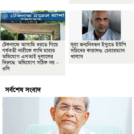
টেকনাফে আসামি ধরতে গিয়ে
ভূয়া জন্মনিবন্ধন ইস্যুতে ইউপি
গর্ভবতী নারীকে লাথি মারার
সচিবের কারাদণ্ড: চেয়ারম্যান
অভিযোগ এসআই দুলালের
খালাস
বিরুদ্ধে: অভিযোগ সঠিক নয় –
ওসি
সর্বশেষ সংবাদ