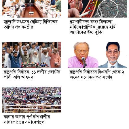
জ্বালানি উৎসের বৈচিত্র্য নিশ্চিতের
ধূমপায়ীদের রক্তে মিললো
তাগিদ প্রধানমন্ত্রীর
মাইক্রোপ্লাস্টিক, রয়েছে হার্ট
অ্যাটাকের উচ্চ ঝুঁকি
রাষ্ট্রপতি নির্বাচন: ১১ দলীয় জোটের
রাষ্ট্রপতি নির্বাচনে বিএনপি থেকে ২
প্রার্থী অলি আহমদ
জনের মনোনয়নপত্র সংগ্রহ
কানায় কানায় পূর্ণ বাঁশখালীর
সাগরপাড়ের সমাবেশস্থল