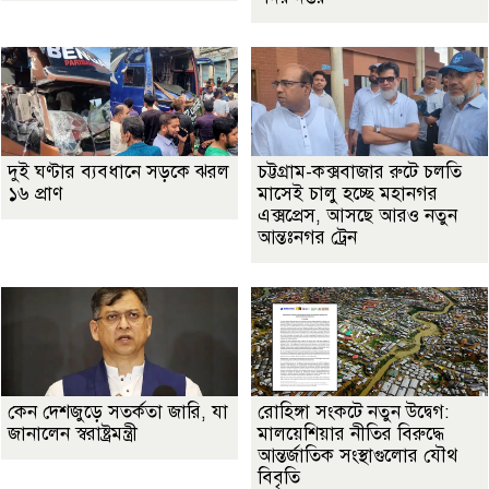
দুই ঘণ্টার ব্যবধানে সড়কে ঝরল
চট্টগ্রাম-কক্সবাজার রুটে চলতি
১৬ প্রাণ
মাসেই চালু হচ্ছে মহানগর
এক্সপ্রেস, আসছে আরও নতুন
আন্তঃনগর ট্রেন
কেন দেশজুড়ে সতর্কতা জারি, যা
রোহিঙ্গা সংকটে নতুন উদ্বেগ:
জানালেন স্বরাষ্ট্রমন্ত্রী
মালয়েশিয়ার নীতির বিরুদ্ধে
আন্তর্জাতিক সংস্থাগুলোর যৌথ
বিবৃতি