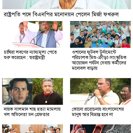
রাষ্ট্রপতি পদে বিএনপির মনোনয়ন পেলেন মির্জা ফখরুল
চাষিরা লবণের ন্যায্যমূল্য পেতে
ওশানের ফুটবল টুর্নামেন্টে
শুরু করেছেন : স্বরাষ্ট্রমন্ত্রী
পরিচালক মিশু-ক্রীড়া-সাংস্কৃতিক
আয়োজন পর্যটন সেবায় কর্মীদের
মনোবল বাড়ায়
নায়ক সালমান শাহ হত্যা মামলায়
কোনো প্ররোচনায় বাংলাদেশের
খল অভিনেতা ডন গ্রেফতার
মানুষ আর বিভ্রান্ত হবে না