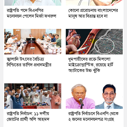
রাষ্ট্রপতি পদে বিএনপির
কোনো প্ররোচনায় বাংলাদেশের
মনোনয়ন পেলেন মির্জা ফখরুল
মানুষ আর বিভ্রান্ত হবে না
জ্বালানি উৎসের বৈচিত্র্য
ধূমপায়ীদের রক্তে মিললো
নিশ্চিতের তাগিদ প্রধানমন্ত্রীর
মাইক্রোপ্লাস্টিক, রয়েছে হার্ট
অ্যাটাকের উচ্চ ঝুঁকি
রাষ্ট্রপতি নির্বাচন: ১১ দলীয়
রাষ্ট্রপতি নির্বাচনে বিএনপি থেকে
জোটের প্রার্থী অলি আহমদ
২ জনের মনোনয়নপত্র সংগ্রহ