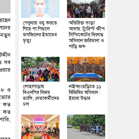
িয়েছেন
পেকুয়ায় ওযু করতে
অতিরিক্ত ভাড়া
োলনের
গিয়ে পা পিছলে
আদায়: ট্যুরিস্ট জীপ
 নতুন
মসজিদের ইমামের
সিন্ডিকেটের বিরুদ্ধে
মৃত্যু
অভিযান:জরিমানা ও
গাড়ি জব্দ
দ্দীন
তে সব
েওয়ার
লোহাগাড়ায়
নাইক্ষ্যংছড়িতে ১১
০১৮ ও
বিএনপির বিজয়
বিজিবির অভিযান :
ত্যার
র‍্যালি, নেতাকর্মীদের
ইয়াবা উদ্ধার
ে কত
ঢল
ো কত
পারি,