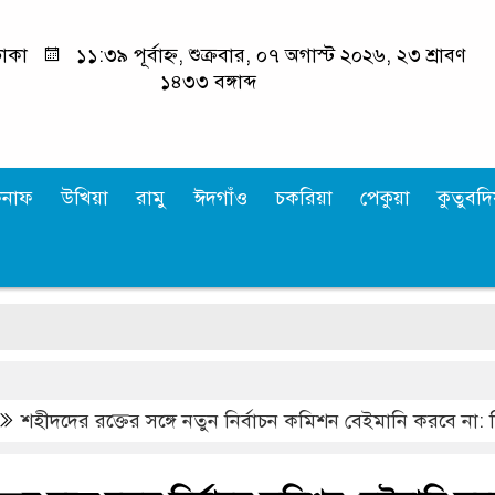
াকা
১১:৩৯ পূর্বাহ্ন, শুক্রবার, ০৭ অগাস্ট ২০২৬, ২৩ শ্রাবণ
১৪৩৩ বঙ্গাব্দ
কনাফ
উখিয়া
রামু
ঈদগাঁও
চকরিয়া
পেকুয়া
কুতুবদিয
‘
শহীদদের রক্তের সঙ্গে নতুন নির্বাচন কমিশন বেইমানি করবে না: