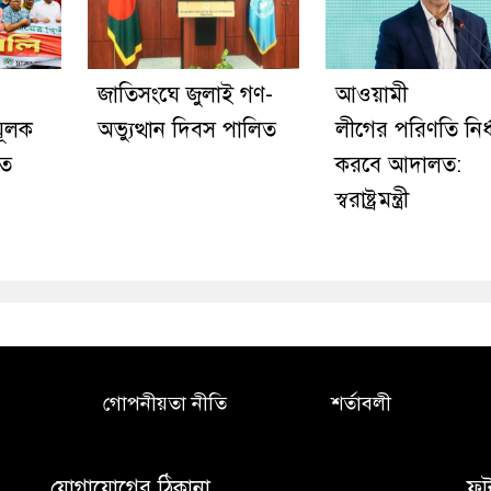
জাতিসংঘে জুলাই গণ-
আওয়ামী
মূলক
অভ্যুত্থান দিবস পালিত
লীগের পরিণতি নির্
তে
করবে আদালত:
স্বরাষ্ট্রমন্ত্রী
গোপনীয়তা নীতি
শর্তাবলী
যোগাযোগের ঠিকানা
ফু