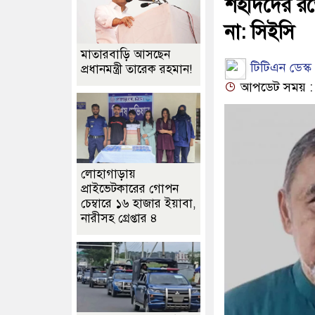
শহীদদের রক্
না: সিইসি
মাতারবাড়ি আসছেন
টিটিএন ডেস্ক 
প্রধানমন্ত্রী তারেক রহমান!
আপডেট সময় : ০
লোহাগাড়ায়
প্রাইভেটকারের গোপন
চেম্বারে ১৬ হাজার ইয়াবা,
নারীসহ গ্রেপ্তার ৪