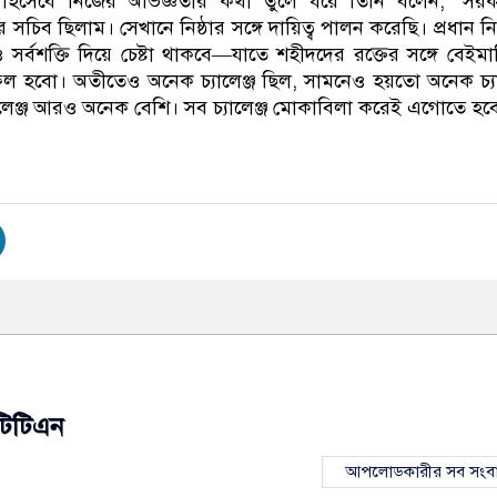
িসেবে নিজের অভিজ্ঞতার কথা তুলে ধরে তিনি বলেন, ‘সরক
র সচিব ছিলাম। সেখানে নিষ্ঠার সঙ্গে দায়িত্ব পালন করেছি। প্রধান নির
সর্বশক্তি দিয়ে চেষ্টা থাকবে—যাতে শহীদদের রক্তের সঙ্গে বেইমা
 হবো। অতীতেও অনেক চ্যালেঞ্জ ছিল, সামনেও হয়তো অনেক চ্যা
লেঞ্জ আরও অনেক বেশি। সব চ্যালেঞ্জ মোকাবিলা করেই এগোতে হব
টিটিএন
আপলোডকারীর সব সংব