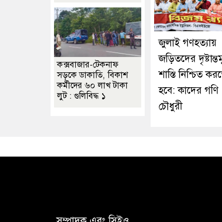
জুলাই গণহত্যায়
জড়িতদের দৃষ্টান্ত
কক্সবাজার-টেকনাফ
শাস্তি নিশ্চিত কর
সড়কে ডাকাতি, বিকাশ
কর্মীদের ৬০ লাখ টাকা
হবে: কাদের গণি
লুট : গুলিবিদ্ধ ১
চৌধুরী
সম্পাদক এবং সিইও