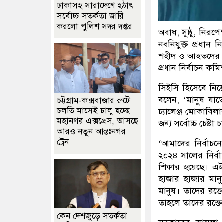
ঢাকাসহ সারাদেশে হঠাৎ
সর্বোচ্চ সতর্কতা জা‌রি
করলো পুলিশ সদর দপ্তর
অবাধ, সুষ্ঠু, নিরপে
নবনিযুক্ত প্রধান
শহীদ ও আহতদের রক
প্রধান নির্বাচন কম
সিইসি হিসেবে নিয়ো
বলেন, ‘মানুষ যাত
চট্টগ্রাম-কক্সবাজার রুটে
চলতি মাসেই চালু হচ্ছে
চ্যালেঞ্জ মোকাবিলা
মহানগর এক্সপ্রেস, আসছে
জন্য সর্বোচ্চ চেষ্ট
আরও নতুন আন্তঃনগর
ট্রেন
‘আমাদের নির্বাচন
২০২৪ সালের নির্বা
শিকার হয়েছে। এ
হাজার হাজার মা
মানুষ। তাদের রক্ত
তাহলে তাদের রক্তে
কেন দেশজুড়ে সতর্কতা