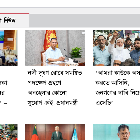
ো নিউজ
নদী দূষণ রোধে সমন্বিত
‘আমরা কাউকে অসম
িকা
পদক্ষেপ গ্রহণে
করতে আসিনি,
ের
অবহেলার কোনো
জনগণের দাবি নিয়
’ –
সুযোগ নেই: প্রধানমন্ত্রী
এসেছি’