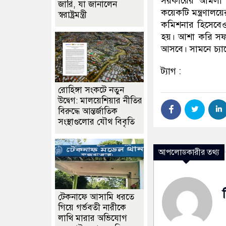
সরকারের আমলা হ
জারি, যা জানালেন
কয়েকটি মন্ত্রণালয়ে
স্বরাষ্ট্রমন্ত্রী
কমিশনার হিসেবেও 
হয়। আশা করি সফল
আসবে। সামনে চ্যা
ট্যাগ :
রোহিঙ্গা সংকটে নতুন
উদ্বেগ: মালয়েশিয়ার নীতির
বিরুদ্ধে আন্তর্জাতিক
সংস্থাগুলোর যৌথ বিবৃতি
আপলোডকারীর তথ্য
টেকনাফে আসামি ধরতে
গিয়ে গর্ভবতী নারীকে
লাথি মারার অভিযোগ