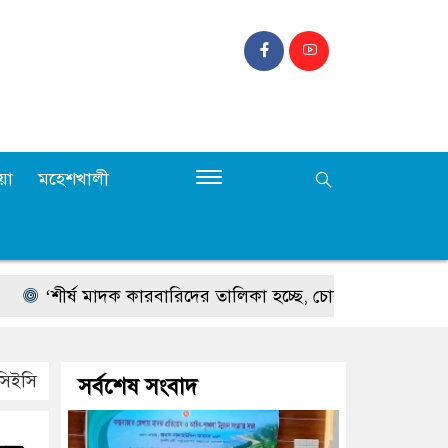
়া
মহেশখালী
শীর্ষ মাদক কারবারিদের তালিকা হচ্ছে, চোরাচালানের রুটে বসছে ক্যাম্প’ –
 সিইসি
সর্বশেষ সংবাদ