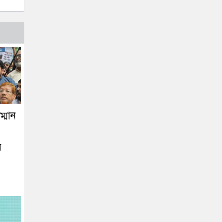
্মান
ে