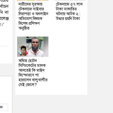
ারের
নারীদের সুরক্ষায়
টেকনাফে ৫৭ লাখ
্বাচন
টেকনাফে সাইবার
টাকা ডাকাতির
নি না
নিরাপত্তা ও অনলাইন
ঘটনায় আটক ২ :
লেঞ্জ
অভিযোগ বিষয়ক
উদ্ধার হয়নি টাকা
বিশেষ প্রশিক্ষণ
ে।’
অনুষ্ঠিত
কথিত ছোটন
সিন্ডিকেটের মাদক
আনতেই কি মাইন
বিস্ফোরণে পা
হারালেন বালুখালীর
সেই জেলে?
াদ