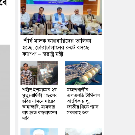
রবে
‘শীর্ষ মাদক কারবারিদের তালিকা
হচ্ছে, চোরাচালানের রুটে বসছে
ক্যাম্প’ – স্বরাষ্ট্র মন্ত্রী
শহীদ ইশমামের ২য়
মহেশখালীর
মৃত্যুবার্ষিকী : ছেলের
এলএনজি টার্মিনাল
ছবির সামনে মায়ের
আংশিক চালু,
আহাজারি, মামলার
জাতীয় গ্রিডে গ্যাস
রায় দ্রুত বাস্তবায়নের
সরবরাহ শুরু
দাবি