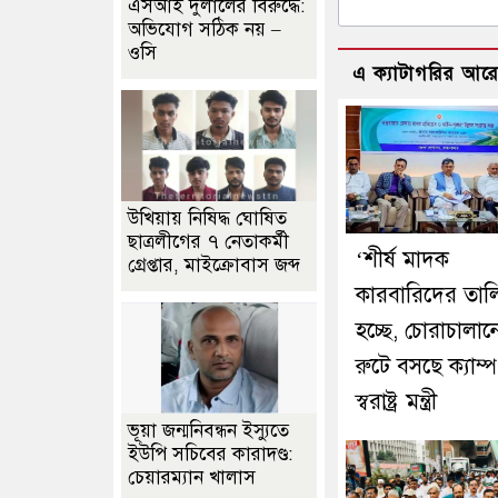
এসআই দুলালের বিরুদ্ধে:
অভিযোগ সঠিক নয় –
ওসি
এ ক্যাটাগরির আর
উখিয়ায় নিষিদ্ধ ঘোষিত
ছাত্রলীগের ৭ নেতাকর্মী
‘শীর্ষ মাদক
গ্রেপ্তার, মাইক্রোবাস জব্দ
কারবারিদের তাল
হচ্ছে, চোরাচালান
রুটে বসছে ক্যাম্প
স্বরাষ্ট্র মন্ত্রী
ভূয়া জন্মনিবন্ধন ইস্যুতে
ইউপি সচিবের কারাদণ্ড:
চেয়ারম্যান খালাস