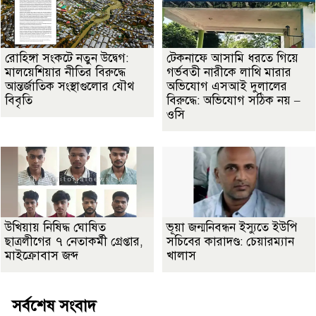
রোহিঙ্গা সংকটে নতুন উদ্বেগ:
টেকনাফে আসামি ধরতে গিয়ে
মালয়েশিয়ার নীতির বিরুদ্ধে
গর্ভবতী নারীকে লাথি মারার
আন্তর্জাতিক সংস্থাগুলোর যৌথ
অভিযোগ এসআই দুলালের
বিবৃতি
বিরুদ্ধে: অভিযোগ সঠিক নয় –
ওসি
উখিয়ায় নিষিদ্ধ ঘোষিত
ভূয়া জন্মনিবন্ধন ইস্যুতে ইউপি
ছাত্রলীগের ৭ নেতাকর্মী গ্রেপ্তার,
সচিবের কারাদণ্ড: চেয়ারম্যান
মাইক্রোবাস জব্দ
খালাস
সর্বশেষ সংবাদ