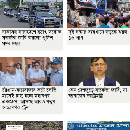
ঢাকাসহ সারাদেশে হঠাৎ সর্বোচ্চ
দুই ঘণ্টার ব্যবধানে সড়কে ঝরল
সতর্কতা জা‌রি করলো পুলিশ
১৬ প্রাণ
সদর দপ্তর
চট্টগ্রাম-কক্সবাজার রুটে চলতি
কেন দেশজুড়ে সতর্কতা জারি, যা
মাসেই চালু হচ্ছে মহানগর
জানালেন স্বরাষ্ট্রমন্ত্রী
এক্সপ্রেস, আসছে আরও নতুন
আন্তঃনগর ট্রেন