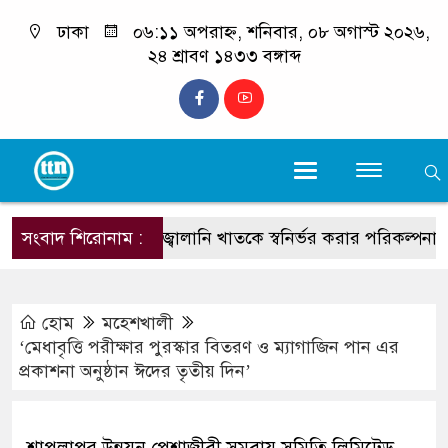
ঢাকা
০৬:১১ অপরাহ্ন, শনিবার, ০৮ অগাস্ট ২০২৬,
২৪ শ্রাবণ ১৪৩৩ বঙ্গাব্দ
শিক্ষা, স্বাস্থ্য ও জ্বালানি খাতকে স্বনির্ভর করার পরিকল্পনা নেওয়
সংবাদ শিরোনাম :
হোম
মহেশখালী
‘মেধাবৃত্তি পরীক্ষার পুরস্কার বিতরণ ও ম্যাগাজিন পান এর
প্রকাশনা অনুষ্ঠান ঈদের তৃতীয় দিন’
শাপলাপুর উন্নয়ন পেশাজীবী সমবায় সমিতি লিমিটেড