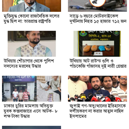
মুক্তিযুদ্ধ কোনো রাজনৈতিক দলের
সাড়ে ৬ বছরে মোটরসাইকেল
যুদ্ধ ছিল না: ভারপ্রাপ্ত রাষ্ট্রপতি
দুর্ঘটনায় নিহত ১৫ হাজার ৭১২ জন
উখিয়ায় শৌচাগার থেকে পুলিশ
উখিয়ায় আট রাউন্ড গুলি ও
সদস্যের মরদেহ উদ্ধার
পাঁচকেজি গাঁজাসহ দুই নারী গ্রেপ্তার
ঢাকার চুরির মামলায় অভিযুক্ত
জুলাই গণ-অভ্যুত্থানের ইতিহাসকে
যুবক কক্সবাজারে এসে আটক- ৮
দলীয়করণ না করার আহ্বান নাহিদ
লক্ষ টাকা উদ্ধার
ইসলামের