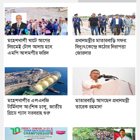
মহেশখালী ঘাটে আগের
প্রধানমন্ত্রীর মাতারবাড়ি সফর:
নিয়মেই টোল আদায় হবে:
বিদ্যুৎকেন্দ্রে কঠোর নিরাপত্তা
এমপি আলমগীর ফরিদ
জোরদার
মহেশখালীর এলএনজি
মাতারবাড়ি আসছেন প্রধানমন্ত্রী
টার্মিনাল আংশিক চালু, জাতীয়
তারেক রহমান!
গ্রিডে গ্যাস সরবরাহ শুরু