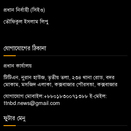
প্রধান নির্বাহী (সিইও)
তৌফিকুল ইসলাম লিপু
যোগাযোগের ঠিকানা
প্রধান কার্যালয়
টিটিএন, নু্রান হাউজ, তৃতীয় তলা, ২৩৪ থানা রোড, বদর
মোকাম, মসজিদ এলাকা, কক্সবাজার পৌরসভা, কক্সবাজার
যোগাযোগ মোবাইল:
+৮৮০১৮৩০০৭১৩৮৮
ই-মেইল:
ttnbd.news@gmail.com
ফুটার মেনু