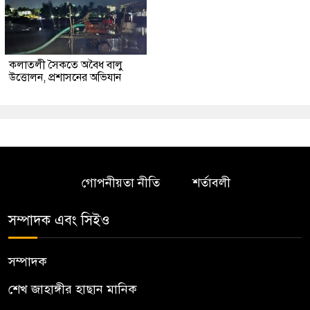
কলাতলী সৈকতে অবৈধ বালু
উত্তোলন, প্রশাসনের অভিযান
গোপনীয়তা নীতি
শর্তাবলী
সম্পাদক এবং সিইও
সম্পাদক
শেখ জাহাঙ্গীর হাছান মানিক