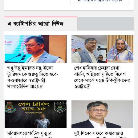
এ ক্যাটাগরির আরো নিউজ
শুধু উচু ইমারত নয়, ইকো
শেখ হাসিনার চেহারা দেখা
ট্যুরিজমকে গুরুত্ব দিতে হবে-
যায়নি, অস্থিরতা সৃষ্টিতে বিদেশ
কক্সবাজারে স্বরাষ্ট্রমন্ত্রী
থেকে মাঝে মধ্যে উঁকিঝুঁকি দেন:
সালাহউদ্দিন আহমদ
স্বরাষ্ট্রমন্ত্রী
দরিয়ানগরে পর্যটক মৃত্যুর
দুই দিনের সফরে কক্সবাজার