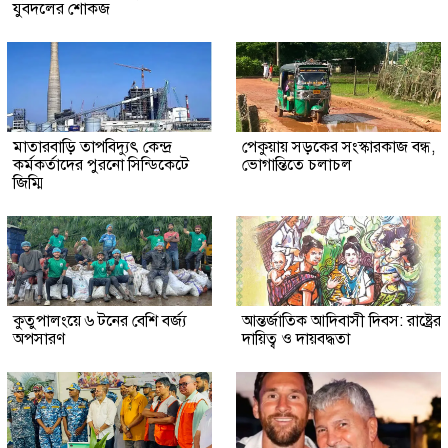
যুবদলের শোকজ
মাতারবাড়ি তাপবিদ্যুৎ কেন্দ্র
পেকুয়ায় সড়কের সংস্কারকাজ বন্ধ,
কর্মকর্তাদের পুরনো সিন্ডিকেটে
ভোগান্তিতে চলাচল
জিম্মি
কুতুপালংয়ে ৬ টনের বেশি বর্জ্য
আন্তর্জাতিক আদিবাসী দিবস: রাষ্ট্রের
অপসারণ
দায়িত্ব ও দায়বদ্ধতা