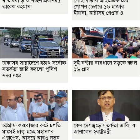
মাতারবাড়ি আসছেন প্রধানমন্ত্রী
লোহাগাড়ায় প্রাইভেটকারের
তারেক রহমান!
গোপন চেম্বারে ১৬ হাজার
ইয়াবা, নারীসহ গ্রেপ্তার ৪
ঢাকাসহ সারাদেশে হঠাৎ সর্বোচ্চ
দুই ঘণ্টার ব্যবধানে সড়কে ঝরল
সতর্কতা জা‌রি করলো পুলিশ
১৬ প্রাণ
সদর দপ্তর
চট্টগ্রাম-কক্সবাজার রুটে চলতি
কেন দেশজুড়ে সতর্কতা জারি, যা
মাসেই চালু হচ্ছে মহানগর
জানালেন স্বরাষ্ট্রমন্ত্রী
এক্সপ্রেস, আসছে আরও নতুন