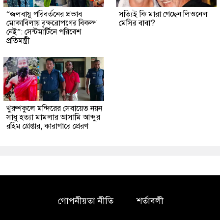
“জলবায়ু পরিবর্তনের প্রভাব
সত্যিই কি মারা গেছেন লিওনেল
মোকাবিলায় বৃক্ষরোপণের বিকল্প
মেসির বাবা?
নেই”: সেন্টমার্টিনে পরিবেশ
প্রতিমন্ত্রী
খুরুশকুলে মন্দিরের সেবায়েত নয়ন
সাধু হত্যা মামলার আসামি আব্দুর
রহিম গ্রেপ্তার, কারাগারে প্রেরণ
গোপনীয়তা নীতি
শর্তাবলী