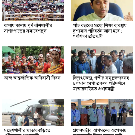
কানায় কানায় পূর্ণ বাঁশখালীর
পাঁচ বছরের মধ্যে শিক্ষা ব্যবস্থায়
সাগরপাড়ের সমাবেশস্থল
দৃশ্যমান পরিবর্তন আনা হবে :
গণশিক্ষা প্রতিমন্ত্রী
আজ আন্তর্জাতিক আদিবাসী দিবস
বিদ্যুৎকেন্দ্র, গভীর সমুদ্রবন্দরসহ
চলমান মেগা প্রকল্প পরিদর্শনে
মাতারবাড়িতে প্রধানমন্ত্রী
মহেশখালীর মাতারবাড়িতে
প্রধানমন্ত্রীর আগমনের অপেক্ষায়