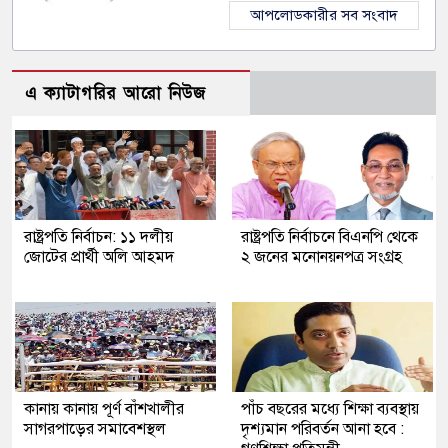
আপলোডকারীর সব সংবাদ
এ ক্যাটাগরির আরো নিউজ
রাষ্ট্রপতি নির্বাচন: ১১ দলীয়
রাষ্ট্রপতি নির্বাচনে বিএনপি থেকে
জোটের প্রার্থী অলি আহমদ
২ জনের মনোনয়নপত্র সংগ্রহ
কানায় কানায় পূর্ণ বাঁশখালীর
পাঁচ বছরের মধ্যে শিক্ষা ব্যবস্থায়
সাগরপাড়ের সমাবেশস্থল
দৃশ্যমান পরিবর্তন আনা হবে :