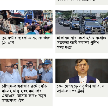
দুই ঘণ্টার ব্যবধানে সড়কে ঝরল
ঢাকাসহ সারাদেশে হঠাৎ সর্বোচ্চ
১৬ প্রাণ
সতর্কতা জা‌রি করলো পুলিশ
সদর দপ্তর
চট্টগ্রাম-কক্সবাজার রুটে চলতি
কেন দেশজুড়ে সতর্কতা জারি, যা
মাসেই চালু হচ্ছে মহানগর
জানালেন স্বরাষ্ট্রমন্ত্রী
এক্সপ্রেস, আসছে আরও নতুন
আন্তঃনগর ট্রেন