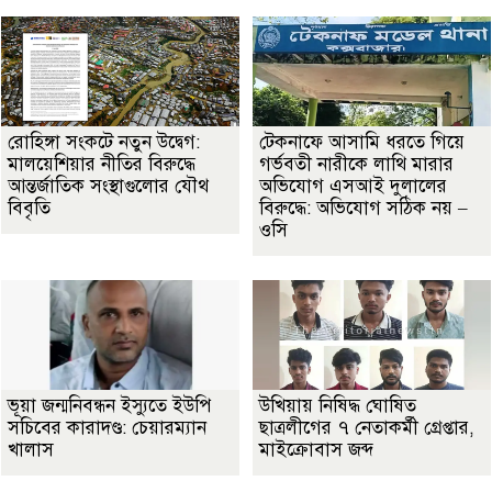
রোহিঙ্গা সংকটে নতুন উদ্বেগ:
টেকনাফে আসামি ধরতে গিয়ে
মালয়েশিয়ার নীতির বিরুদ্ধে
গর্ভবতী নারীকে লাথি মারার
আন্তর্জাতিক সংস্থাগুলোর যৌথ
অভিযোগ এসআই দুলালের
বিবৃতি
বিরুদ্ধে: অভিযোগ সঠিক নয় –
ওসি
ভূয়া জন্মনিবন্ধন ইস্যুতে ইউপি
উখিয়ায় নিষিদ্ধ ঘোষিত
সচিবের কারাদণ্ড: চেয়ারম্যান
ছাত্রলীগের ৭ নেতাকর্মী গ্রেপ্তার,
খালাস
মাইক্রোবাস জব্দ