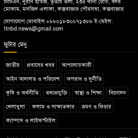
টিটিএন, নু্রান হাউজ, তৃতীয় তলা, ২৩৪ থানা রোড, বদর
মোকাম, মসজিদ এলাকা, কক্সবাজার পৌরসভা, কক্সবাজার
যোগাযোগ মোবাইল:
+৮৮০১৮৩০০৭১৩৮৮
ই-মেইল:
ttnbd.news@gmail.com
ফুটার মেনু
জাতীয়
প্রবাসের খবর
আপলোডকারী
আইন আদালত ও পরিবেশ
অপরাধ ও দুর্নীতি
কৃষি ও অর্থনীতি
তথ্যপ্রযুক্তি
স্বাস্থ্য ও শিক্ষা
বিনোদন
খেলাধুলা
কলাম ও সাক্ষাতকার
ভ্রমণ ও ফিচার
ক্যাম্পাস ও লাইফস্টাইল