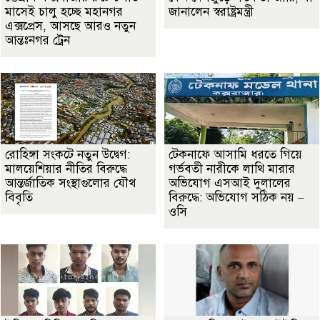
মাসেই চালু হচ্ছে মহানগর
জানালেন স্বরাষ্ট্রমন্ত্রী
এক্সপ্রেস, আসছে আরও নতুন
আন্তঃনগর ট্রেন
রোহিঙ্গা সংকটে নতুন উদ্বেগ:
টেকনাফে আসামি ধরতে গিয়ে
মালয়েশিয়ার নীতির বিরুদ্ধে
গর্ভবতী নারীকে লাথি মারার
আন্তর্জাতিক সংস্থাগুলোর যৌথ
অভিযোগ এসআই দুলালের
বিবৃতি
বিরুদ্ধে: অভিযোগ সঠিক নয় –
ওসি