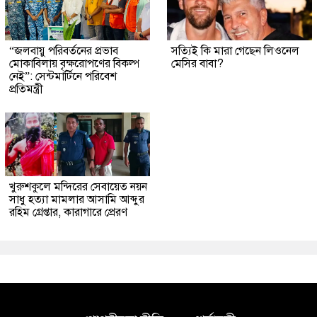
“জলবায়ু পরিবর্তনের প্রভাব
সত্যিই কি মারা গেছেন লিওনেল
মোকাবিলায় বৃক্ষরোপণের বিকল্প
মেসির বাবা?
নেই”: সেন্টমার্টিনে পরিবেশ
প্রতিমন্ত্রী
খুরুশকুলে মন্দিরের সেবায়েত নয়ন
সাধু হত্যা মামলার আসামি আব্দুর
রহিম গ্রেপ্তার, কারাগারে প্রেরণ