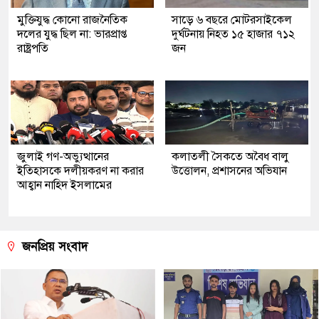
মুক্তিযুদ্ধ কোনো রাজনৈতিক
সাড়ে ৬ বছরে মোটরসাইকেল
দলের যুদ্ধ ছিল না: ভারপ্রাপ্ত
দুর্ঘটনায় নিহত ১৫ হাজার ৭১২
রাষ্ট্রপতি
জন
জুলাই গণ-অভ্যুত্থানের
কলাতলী সৈকতে অবৈধ বালু
ইতিহাসকে দলীয়করণ না করার
উত্তোলন, প্রশাসনের অভিযান
আহ্বান নাহিদ ইসলামের
জনপ্রিয় সংবাদ