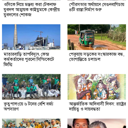
ওসিকে নিয়ে মন্তব্য করা টেকনাফ
পৌরসভার অর্থায়নে সেগুনবাগিচায়
যুবদল আহ্বায়ক কাইয়ুমকে কেন্দ্রীয়
৪টি রাস্তা নির্মাণ শুরু
যুবদলের শোকজ
মাতারবাড়ি তাপবিদ্যুৎ কেন্দ্র
পেকুয়ায় সড়কের সংস্কারকাজ বন্ধ,
কর্মকর্তাদের পুরনো সিন্ডিকেটে
ভোগান্তিতে চলাচল
জিম্মি
কুতুপালংয়ে ৬ টনের বেশি বর্জ্য
আন্তর্জাতিক আদিবাসী দিবস: রাষ্ট্রের
অপসারণ
দায়িত্ব ও দায়বদ্ধতা