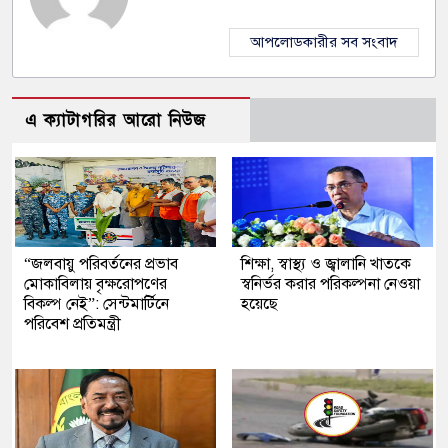
আপলোডকারীর সব সংবাদ
এ ক্যাটাগরির আরো নিউজ
“জলবায়ু পরিবর্তনের প্রভাব
শিক্ষা, স্বাস্থ্য ও জ্বালানি খাতকে
মোকাবিলায় বৃক্ষরোপণের
স্বনির্ভর করার পরিকল্পনা নেওয়া
বিকল্প নেই”: সেন্টমার্টিনে
হয়েছে
পরিবেশ প্রতিমন্ত্রী