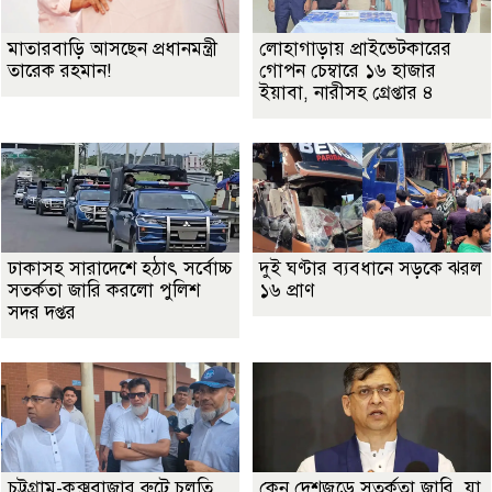
মাতারবাড়ি আসছেন প্রধানমন্ত্রী
লোহাগাড়ায় প্রাইভেটকারের
তারেক রহমান!
গোপন চেম্বারে ১৬ হাজার
ইয়াবা, নারীসহ গ্রেপ্তার ৪
ঢাকাসহ সারাদেশে হঠাৎ সর্বোচ্চ
দুই ঘণ্টার ব্যবধানে সড়কে ঝরল
সতর্কতা জা‌রি করলো পুলিশ
১৬ প্রাণ
সদর দপ্তর
চট্টগ্রাম-কক্সবাজার রুটে চলতি
কেন দেশজুড়ে সতর্কতা জারি, যা