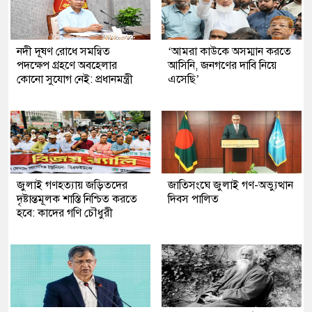
নদী দূষণ রোধে সমন্বিত
‘আমরা কাউকে অসম্মান করতে
পদক্ষেপ গ্রহণে অবহেলার
আসিনি, জনগণের দাবি নিয়ে
কোনো সুযোগ নেই: প্রধানমন্ত্রী
এসেছি’
জুলাই গণহত্যায় জড়িতদের
জাতিসংঘে জুলাই গণ-অভ্যুত্থান
দৃষ্টান্তমূলক শাস্তি নিশ্চিত করতে
দিবস পালিত
হবে: কাদের গণি চৌধুরী