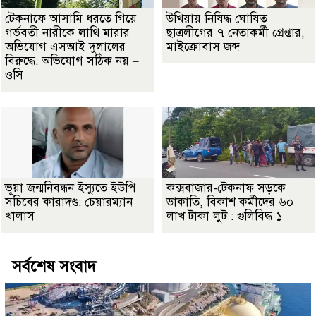
টেকনাফে আসামি ধরতে গিয়ে
উখিয়ায় নিষিদ্ধ ঘোষিত
গর্ভবতী নারীকে লাথি মারার
ছাত্রলীগের ৭ নেতাকর্মী গ্রেপ্তার,
অভিযোগ এসআই দুলালের
মাইক্রোবাস জব্দ
বিরুদ্ধে: অভিযোগ সঠিক নয় –
ওসি
ভূয়া জন্মনিবন্ধন ইস্যুতে ইউপি
কক্সবাজার-টেকনাফ সড়কে
সচিবের কারাদণ্ড: চেয়ারম্যান
ডাকাতি, বিকাশ কর্মীদের ৬০
খালাস
লাখ টাকা লুট : গুলিবিদ্ধ ১
সর্বশেষ সংবাদ