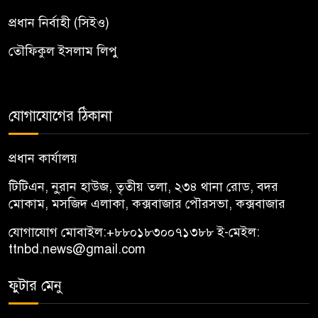
প্রধান নির্বাহী (সিইও)
তৌফিকুল ইসলাম লিপু
যোগাযোগের ঠিকানা
প্রধান কার্যালয়
টিটিএন, নু্রান হাউজ, তৃতীয় তলা, ২৩৪ থানা রোড, বদর
মোকাম, মসজিদ এলাকা, কক্সবাজার পৌরসভা, কক্সবাজার
যোগাযোগ মোবাইল:
+৮৮০১৮৩০০৭১৩৮৮
ই-মেইল:
ttnbd.news@gmail.com
ফুটার মেনু