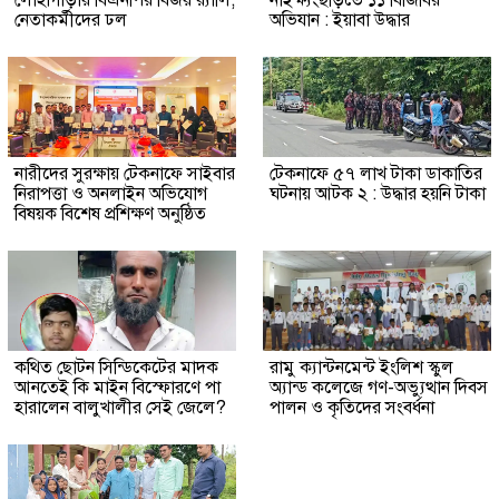
নেতাকর্মীদের ঢল
অভিযান : ইয়াবা উদ্ধার
নারীদের সুরক্ষায় টেকনাফে সাইবার
টেকনাফে ৫৭ লাখ টাকা ডাকাতির
নিরাপত্তা ও অনলাইন অভিযোগ
ঘটনায় আটক ২ : উদ্ধার হয়নি টাকা
বিষয়ক বিশেষ প্রশিক্ষণ অনুষ্ঠিত
কথিত ছোটন সিন্ডিকেটের মাদক
রামু ক্যান্টনমেন্ট ইংলিশ স্কুল
আনতেই কি মাইন বিস্ফোরণে পা
অ্যান্ড কলেজে গণ-অভ্যুত্থান দিবস
হারালেন বালুখালীর সেই জেলে?
পালন ও কৃতিদের সংবর্ধনা