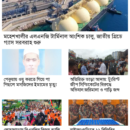
মহেশখালীর এলএনজি টার্মিনাল আংশিক চালু, জাতীয় গ্রিডে
গ্যাস সরবরাহ শুরু
পেকুয়ায় ওযু করতে গিয়ে পা
অতিরিক্ত ভাড়া আদায়: ট্যুরিস্ট
পিছলে মসজিদের ইমামের মৃত্যু
জীপ সিন্ডিকেটের বিরুদ্ধে
অভিযান:জরিমানা ও গাড়ি জব্দ
লোহাগাড়ায় বিএনপির বিজয় র‍্যালি,
নাইক্ষ্যংছড়িতে ১১ বিজিবির