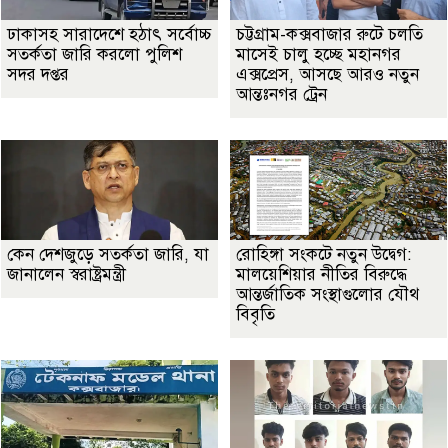
ঢাকাসহ সারাদেশে হঠাৎ সর্বোচ্চ
চট্টগ্রাম-কক্সবাজার রুটে চলতি
সতর্কতা জা‌রি করলো পুলিশ
মাসেই চালু হচ্ছে মহানগর
সদর দপ্তর
এক্সপ্রেস, আসছে আরও নতুন
আন্তঃনগর ট্রেন
কেন দেশজুড়ে সতর্কতা জারি, যা
রোহিঙ্গা সংকটে নতুন উদ্বেগ:
জানালেন স্বরাষ্ট্রমন্ত্রী
মালয়েশিয়ার নীতির বিরুদ্ধে
আন্তর্জাতিক সংস্থাগুলোর যৌথ
বিবৃতি