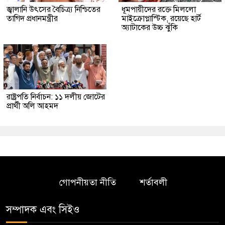
জ্বালানি উৎসের বৈচিত্র্য নিশ্চিতের
ধূমপায়ীদের রক্তে মিললো
তাগিদ প্রধানমন্ত্রীর
মাইক্রোপ্লাস্টিক, রয়েছে হার্ট
অ্যাটাকের উচ্চ ঝুঁকি
রাষ্ট্রপতি নির্বাচন: ১১ দলীয় জোটের
প্রার্থী অলি আহমদ
গোপনীয়তা নীতি
শর্তাবলী
সম্পাদক এবং সিইও