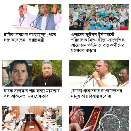
চাষিরা লবণের ন্যায্যমূল্য পেতে
ওশানের ফুটবল টুর্নামেন্টে
শুরু করেছেন : স্বরাষ্ট্রমন্ত্রী
পরিচালক মিশু-ক্রীড়া-সাংস্কৃতিক
আয়োজন পর্যটন সেবায় কর্মীদের
মনোবল বাড়ায়
নায়ক সালমান শাহ হত্যা মামলায়
কোনো প্ররোচনায় বাংলাদেশের
খল অভিনেতা ডন গ্রেফতার
মানুষ আর বিভ্রান্ত হবে না