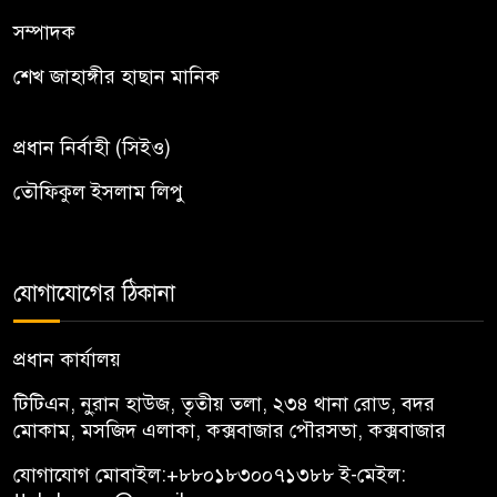
সম্পাদক
শেখ জাহাঙ্গীর হাছান মানিক
প্রধান নির্বাহী (সিইও)
তৌফিকুল ইসলাম লিপু
যোগাযোগের ঠিকানা
প্রধান কার্যালয়
টিটিএন, নু্রান হাউজ, তৃতীয় তলা, ২৩৪ থানা রোড, বদর
মোকাম, মসজিদ এলাকা, কক্সবাজার পৌরসভা, কক্সবাজার
যোগাযোগ মোবাইল:
+৮৮০১৮৩০০৭১৩৮৮
ই-মেইল: