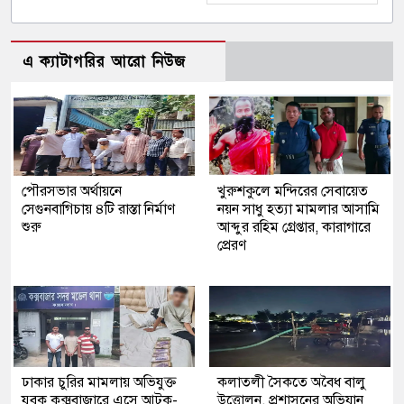
এ ক্যাটাগরির আরো নিউজ
পৌরসভার অর্থায়নে
খুরুশকুলে মন্দিরের সেবায়েত
সেগুনবাগিচায় ৪টি রাস্তা নির্মাণ
নয়ন সাধু হত্যা মামলার আসামি
শুরু
আব্দুর রহিম গ্রেপ্তার, কারাগারে
প্রেরণ
ঢাকার চুরির মামলায় অভিযুক্ত
কলাতলী সৈকতে অবৈধ বালু
যুবক কক্সবাজারে এসে আটক-
উত্তোলন, প্রশাসনের অভিযান