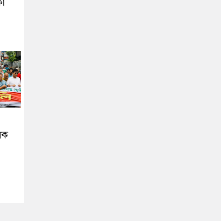
কা
ূলক