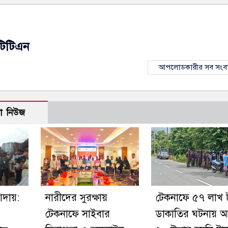
টিটিএন
আপলোডকারীর সব সংব
ো নিউজ
আদায়:
নারীদের সুরক্ষায়
টেকনাফে ৫৭ লাখ 
টেকনাফে সাইবার
ডাকাতির ঘটনায় 