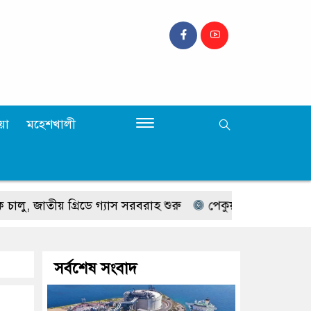
়া
মহেশখালী
তীয় গ্রিডে গ্যাস সরবরাহ শুরু
পেকুয়ায় ওযু করতে গিয়ে পা প
সর্বশেষ সংবাদ