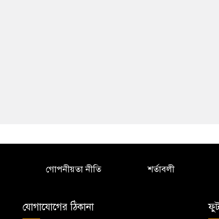
গোপনীয়তা নীতি
শর্তাবলী
যোগাযোগের ঠিকানা
ফু