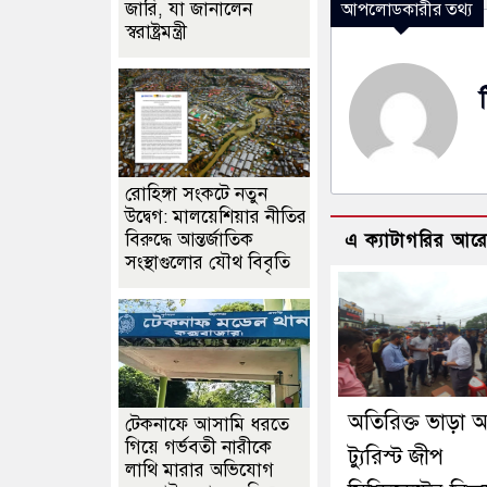
জারি, যা জানালেন
আপলোডকারীর তথ্য
স্বরাষ্ট্রমন্ত্রী
রোহিঙ্গা সংকটে নতুন
উদ্বেগ: মালয়েশিয়ার নীতির
বিরুদ্ধে আন্তর্জাতিক
এ ক্যাটাগরির আর
সংস্থাগুলোর যৌথ বিবৃতি
অতিরিক্ত ভাড়া 
টেকনাফে আসামি ধরতে
গিয়ে গর্ভবতী নারীকে
ট্যুরিস্ট জীপ
লাথি মারার অভিযোগ