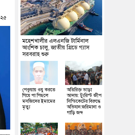
০২৫
মহেশখালীর এলএনজি টার্মিনাল
আংশিক চালু, জাতীয় গ্রিডে গ্যাস
সরবরাহ শুরু
পেকুয়ায় ওযু করতে
অতিরিক্ত ভাড়া
গিয়ে পা পিছলে
আদায়: ট্যুরিস্ট জীপ
মসজিদের ইমামের
সিন্ডিকেটের বিরুদ্ধে
মৃত্যু
অভিযান:জরিমানা ও
গাড়ি জব্দ