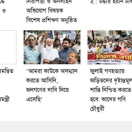
্ধে
নিরাপত্তা ও অনলাইন
২ : উদ্ধার হয়নি টা
া ও
অভিযোগ বিষয়ক
বিশেষ প্রশিক্ষণ অনুষ্ঠিত
মন্বিত
‘আমরা কাউকে অসম্মান
জুলাই গণহত্যায়
করতে আসিনি,
জড়িতদের দৃষ্টান্তম
জনগণের দাবি নিয়ে
শাস্তি নিশ্চিত করতে
্ত্রী
এসেছি’
হবে: কাদের গণি
চৌধুরী