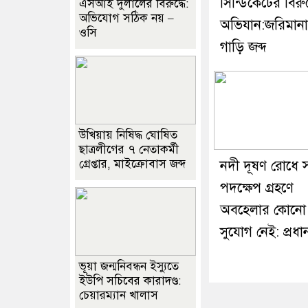
সিন্ডিকেটের বিরুদ
এসআই দুলালের বিরুদ্ধে:
অভিযোগ সঠিক নয় –
অভিযান:জরিমান
ওসি
গাড়ি জব্দ
উখিয়ায় নিষিদ্ধ ঘোষিত
ছাত্রলীগের ৭ নেতাকর্মী
গ্রেপ্তার, মাইক্রোবাস জব্দ
নদী দূষণ রোধে স
পদক্ষেপ গ্রহণে
অবহেলার কোনো
সুযোগ নেই: প্রধানমন
ভূয়া জন্মনিবন্ধন ইস্যুতে
ইউপি সচিবের কারাদণ্ড:
চেয়ারম্যান খালাস