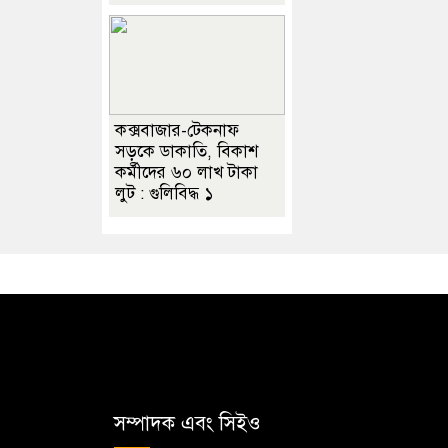
কক্সবাজার-টেকনাফ
সড়কে ডাকাতি, বিকাশ
কর্মীদের ৬০ লাখ টাকা
লুট : গুলিবিদ্ধ ১
সম্পাদক এবং সিইও