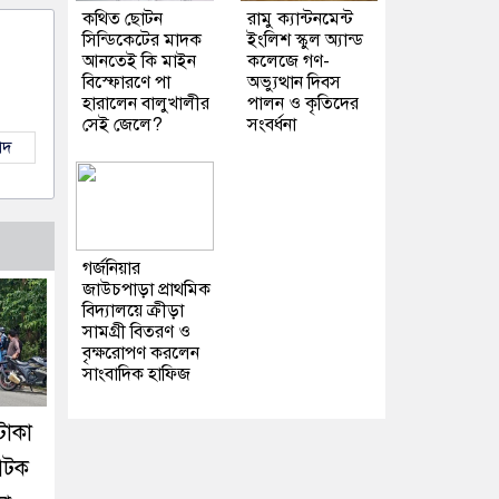
কথিত ছোটন
রামু ক্যান্টনমেন্ট
সিন্ডিকেটের মাদক
ইংলিশ স্কুল অ্যান্ড
আনতেই কি মাইন
কলেজে গণ-
বিস্ফোরণে পা
অভ্যুত্থান দিবস
হারালেন বালুখালীর
পালন ও কৃতিদের
সেই জেলে?
সংবর্ধনা
াদ
গর্জনিয়ার
জাউচপাড়া প্রাথমিক
বিদ্যালয়ে ক্রীড়া
সামগ্রী বিতরণ ও
বৃক্ষরোপণ করলেন
সাংবাদিক হাফিজ
টাকা
আটক