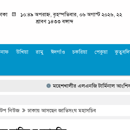
াকা
১০:৪৯ অপরাহ্ন, বৃহস্পতিবার, ০৬ অগাস্ট ২০২৬, ২২
শ্রাবণ ১৪৩৩ বঙ্গাব্দ
কনাফ
উখিয়া
রামু
ঈদগাঁও
চকরিয়া
পেকুয়া
কুতুবদিয
মহেশখালীর এলএনজি টার্মিনাল আংশিক চালু, জা
,
টপ নিউজ
ঢাকায় আসছেন জাতিসংঘ মহাসচিব