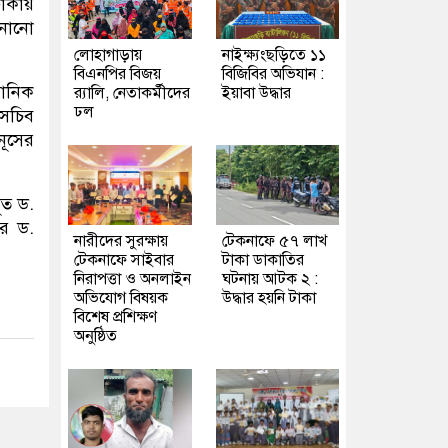
ঢাকায়
ানানো
লোহাগাড়ায়
নাইক্ষ্যংছড়িতে ১১
বিএনপির বিজয়
বিজিবির অভিযান :
ঠানিক
র‍্যালি, নেতাকর্মীদের
ইয়াবা উদ্ধার
ঢল
াসচিব
নূসের
ূত ড.
রে ড.
নারীদের সুরক্ষায়
টেকনাফে ৫৭ লাখ
টেকনাফে সাইবার
টাকা ডাকাতির
নিরাপত্তা ও অনলাইন
ঘটনায় আটক ২ :
অভিযোগ বিষয়ক
উদ্ধার হয়নি টাকা
বিশেষ প্রশিক্ষণ
অনুষ্ঠিত