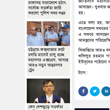
জাতিসংঘ মহাসচিব
ঢাকাসহ সারাদেশে হঠাৎ
আসছেন। বুধবার জা
সর্বোচ্চ সতর্কতা জা‌রি
হয়।
করলো পুলিশ সদর দপ্তর
এতে বলা হয়, আগাম
বাংলাদেশ সফরের ব
এ সফরে আসছেন বাং
আমন্ত্রণের পরিপ্রেক্
চট্টগ্রাম-কক্সবাজার রুটে
বিজ্ঞপ্তিতে আরও বল
চলতি মাসেই চালু হচ্ছে
খলিলুর রহমান গত 
মহানগর এক্সপ্রেস, আসছে
ইউনূসের পাঠানো আমন
আরও নতুন আন্তঃনগর
ট্রেন
ট্যাগ :
কেন দেশজুড়ে সতর্কতা