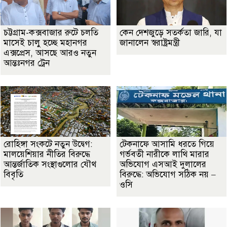
চট্টগ্রাম-কক্সবাজার রুটে চলতি
কেন দেশজুড়ে সতর্কতা জারি, যা
মাসেই চালু হচ্ছে মহানগর
জানালেন স্বরাষ্ট্রমন্ত্রী
এক্সপ্রেস, আসছে আরও নতুন
আন্তঃনগর ট্রেন
রোহিঙ্গা সংকটে নতুন উদ্বেগ:
টেকনাফে আসামি ধরতে গিয়ে
মালয়েশিয়ার নীতির বিরুদ্ধে
গর্ভবতী নারীকে লাথি মারার
আন্তর্জাতিক সংস্থাগুলোর যৌথ
অভিযোগ এসআই দুলালের
বিবৃতি
বিরুদ্ধে: অভিযোগ সঠিক নয় –
ওসি