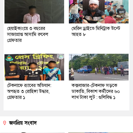
হেয়াইক্যংয়ে ৩ বছরের
মেরিন ড্রাইভে মিনিট্রাক উল্টে
সাজাপ্রাপ্ত আসামি রুবেল
আহত ৮
গ্রেফতার
টেকনাফে র‍্যাবের অভিযান:
কক্সবাজার-টেকনাফ সড়কে
অপহৃত ৩ রোহিঙ্গা উদ্ধার,
ডাকাতি, বিকাশ কর্মীদের ৬০
গ্রেফতার ১
লাখ টাকা লুট : গুলিবিদ্ধ ১
জনপ্রিয় সংবাদ