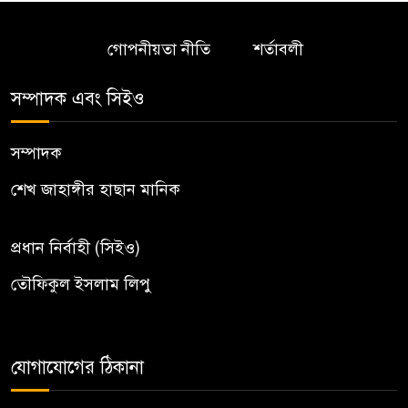
গোপনীয়তা নীতি
শর্তাবলী
সম্পাদক এবং সিইও
সম্পাদক
শেখ জাহাঙ্গীর হাছান মানিক
প্রধান নির্বাহী (সিইও)
তৌফিকুল ইসলাম লিপু
যোগাযোগের ঠিকানা