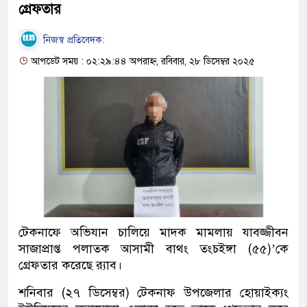
গ্রেফতার
নিজস্ব প্রতিবেদক:
আপডেট সময় : ০২:২৯:৪৪ অপরাহ্ন, রবিবার, ২৮ ডিসেম্বর ২০২৫
টেকনাফে অভিযান চালিয়ে মাদক মামলায় যাবজ্জীবন
সাজাপ্রাপ্ত পলাতক আসামী বাথং তংচইঙ্গা (৫৫)’কে
গ্রেফতার করেছে র‍্যাব।
শনিবার (২৭ ডিসেম্বর) টেকনাফ উপজেলার হোয়াইক্যং