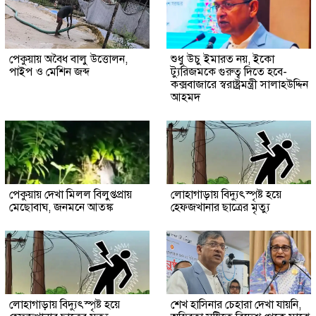
পেকুয়ায় অবৈধ বালু উত্তোলন,
শুধু উচু ইমারত নয়, ইকো
পাইপ ও মেশিন জব্দ
ট্যুরিজমকে গুরুত্ব দিতে হবে-
কক্সবাজারে স্বরাষ্ট্রমন্ত্রী সালাহউদ্দিন
আহমদ
পেকুয়ায় দেখা মিলল বিলুপ্তপ্রায়
লোহাগাড়ায় বিদ্যুৎস্পৃষ্ট হয়ে
মেছোবাঘ, জনমনে আতঙ্ক
হেফজখানার ছাত্রের মৃত্যু
লোহাগাড়ায় বিদ্যুৎস্পৃষ্ট হয়ে
শেখ হাসিনার চেহারা দেখা যায়নি,