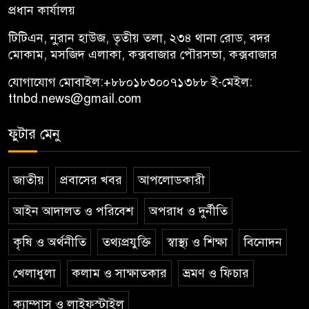
প্রধান কার্যালয়
টিটিএন, নু্রান হাউজ, তৃতীয় তলা, ২৩৪ থানা রোড, বদর
মোকাম, মসজিদ এলাকা, কক্সবাজার পৌরসভা, কক্সবাজার
যোগাযোগ মোবাইল:
+৮৮০১৮৩০০৭১৩৮৮
ই-মেইল:
ttnbd.news@gmail.com
ফুটার মেনু
জাতীয়
প্রবাসের খবর
আপলোডকারী
আইন আদালত ও পরিবেশ
অপরাধ ও দুর্নীতি
কৃষি ও অর্থনীতি
তথ্যপ্রযুক্তি
স্বাস্থ্য ও শিক্ষা
বিনোদন
খেলাধুলা
কলাম ও সাক্ষাতকার
ভ্রমণ ও ফিচার
ক্যাম্পাস ও লাইফস্টাইল