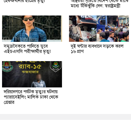
হেফজখানার ছাত্রের মৃত্যু
অস্থিরতা সৃষ্টিতে বিদেশ থেকে মাঝে
মধ্যে উঁকিঝুঁকি দেন: স্বরাষ্ট্রমন্ত্রী
সমুদ্রসৈকতে পানিতে ডুবে
দুই ঘণ্টার ব্যবধানে সড়কে ঝরল
এইচএসসি পরীক্ষার্থীর মৃত্যু
১৬ প্রাণ
দরিয়ানগরে পর্যটক মৃত্যুর ঘটনায়
প্যারাসেইলিং মালিক ঢাকা থেকে
গ্রেপ্তার