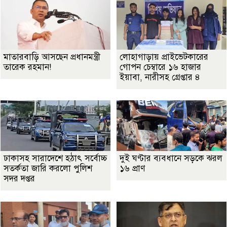
মাতারবাড়ি আসছেন প্রধানমন্ত্রী
লোহাগাড়ায় প্রাইভেটকারের
তারেক রহমান!
গোপন চেম্বারে ১৬ হাজার
ইয়াবা, নারীসহ গ্রেপ্তার ৪
ঢাকাসহ সারাদেশে হঠাৎ সর্বোচ্চ
দুই ঘণ্টার ব্যবধানে সড়কে ঝরল
সতর্কতা জা‌রি করলো পুলিশ
১৬ প্রাণ
সদর দপ্তর