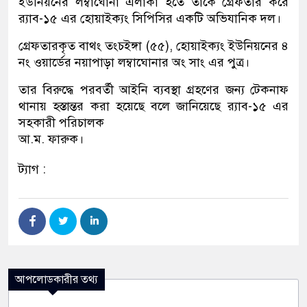
ইউনিয়নের লম্বাঘোনা এলাকা হতে তাকে গ্রেফতার করে
র‌্যাব-১৫ এর হোয়াইক্যং সিপিসির একটি অভিযানিক দল।
গ্রেফতারকৃত বাথং তংচইঙ্গা (৫৫), হোয়াইক্যং ইউনিয়নের ৪
নং ওয়ার্ডের নয়াপাড়া লম্বাঘোনার অং সাং এর পুত্র।
তার বিরুদ্ধে পরবর্তী আইনি ব্যবস্থা গ্রহণের জন্য টেকনাফ
থানায় হস্তান্তর করা হয়েছে বলে জানিয়েছে র‍্যাব-১৫ এর
সহকারী পরিচালক
আ.ম. ফারুক।
ট্যাগ :
আপলোডকারীর তথ্য