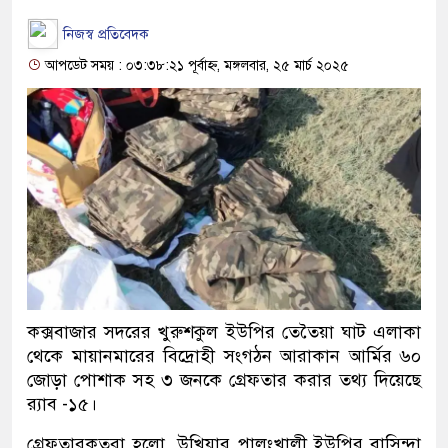
নিজস্ব প্রতিবেদক
আপডেট সময় : ০৩:৩৮:২১ পূর্বাহ্ন, মঙ্গলবার, ২৫ মার্চ ২০২৫
কক্সবাজার সদরের খুরুশকুল ইউপির তেতৈয়া ঘাট এলাকা
থেকে মায়ানমারের বিদ্রোহী সংগঠন আরাকান আর্মির ৬০
জোড়া পোশাক সহ ৩ জনকে গ্রেফতার করার তথ্য দিয়েছে
র‌্যাব -১৫।
গ্রেফতারকৃতরা হলো, উখিয়ার পালংখালী ইউপির বাসিন্দা