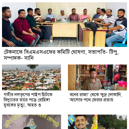
টেকনাফে বিএমএসএফের কমিটি ঘোষণা, সভাপতি- টিপু,
সম্পাদক- সানি
গভীর নলকূপের পাইপ ছিটকে
বনের রাজা’ থেকে ক্ষুদ্র দোকানি,
বিদ্যুতের তারে পড়ে রোহিঙ্গা
আলোর পথে ফেরার প্রত্যয়
যুবকের মৃত্যু, আহত ৩