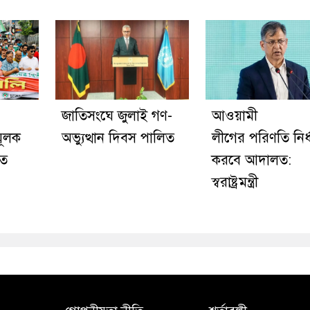
জাতিসংঘে জুলাই গণ-
আওয়ামী
মূলক
অভ্যুত্থান দিবস পালিত
লীগের পরিণতি নির্
তে
করবে আদালত:
স্বরাষ্ট্রমন্ত্রী