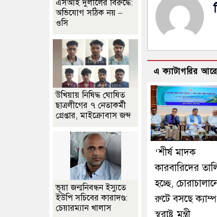
এসআই দুলালের বিরুদ্ধে:
অভিযোগ সঠিক নয় –
ওসি
এ ক্যাটাগরির আর
উখিয়ায় নিষিদ্ধ ঘোষিত
ছাত্রলীগের ৭ নেতাকর্মী
গ্রেপ্তার, মাইক্রোবাস জব্দ
‘শীর্ষ মাদক
কারবারিদের তাল
হচ্ছে, চোরাচালান
ভূয়া জন্মনিবন্ধন ইস্যুতে
রুটে বসছে ক্যাম্প
ইউপি সচিবের কারাদণ্ড:
চেয়ারম্যান খালাস
স্বরাষ্ট্র মন্ত্রী