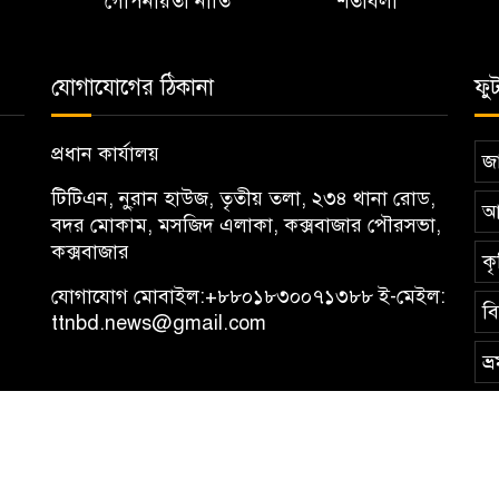
গোপনীয়তা নীতি
শর্তাবলী
যোগাযোগের ঠিকানা
ফু
প্রধান কার্যালয়
জা
টিটিএন, নু্রান হাউজ, তৃতীয় তলা, ২৩৪ থানা রোড,
আ
বদর মোকাম, মসজিদ এলাকা, কক্সবাজার পৌরসভা,
কক্সবাজার
কৃ
যোগাযোগ মোবাইল:
+৮৮০১৮৩০০৭১৩৮৮
ই-মেইল:
ব
ttnbd.news@gmail.com
ভ্
News (TTN)