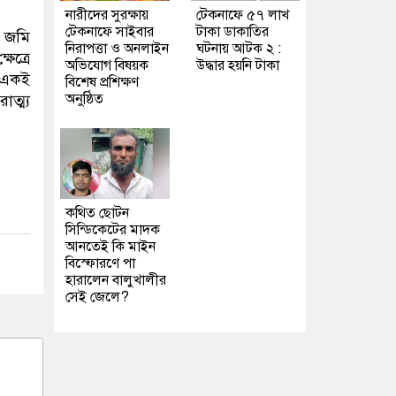
নারীদের সুরক্ষায়
টেকনাফে ৫৭ লাখ
টেকনাফে সাইবার
টাকা ডাকাতির
, জমি
নিরাপত্তা ও অনলাইন
ঘটনায় আটক ২ :
ষেত্রে
অভিযোগ বিষয়ক
উদ্ধার হয়নি টাকা
। একই
বিশেষ প্রশিক্ষণ
অনুষ্ঠিত
ত্ম্য
কথিত ছোটন
সিন্ডিকেটের মাদক
আনতেই কি মাইন
বিস্ফোরণে পা
হারালেন বালুখালীর
সেই জেলে?