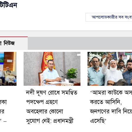
টিটিএন
আপলোডকারীর সব সংব
ো নিউজ
নদী দূষণ রোধে সমন্বিত
‘আমরা কাউকে অসম
িকা
পদক্ষেপ গ্রহণে
করতে আসিনি,
ের
অবহেলার কোনো
জনগণের দাবি নিয়
’ –
সুযোগ নেই: প্রধানমন্ত্রী
এসেছি’