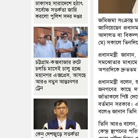
ঢাকাসহ সারাদেশে হঠাৎ
সর্বোচ্চ সতর্কতা জা‌রি
করলো পুলিশ সদর দপ্তর
জমিজমা সংক্রান্ত ম
জানিয়েছেন প্রধান
আদালত বা বিকল্প 
মে) সকালে তিনদিন
প্রধানমন্ত্রী জা
সমঝোতার মাধ্যমে
চট্টগ্রাম-কক্সবাজার রুটে
চলতি মাসেই চালু হচ্ছে
অপরদিকে দ্রুততম স
মহানগর এক্সপ্রেস, আসছে
প্রধানমন্ত্রী বলেন,
আরও নতুন আন্তঃনগর
ট্রেন
জনগণের কাছে দা
জাঁতাকলে পিষ্ট দে
বর্তমান সরকার। এ
বলেও জানান তিনি
তিনি আরও বলেন, প
কেন্দ্র স্থাপনের
কেন দেশজুড়ে সতর্কতা