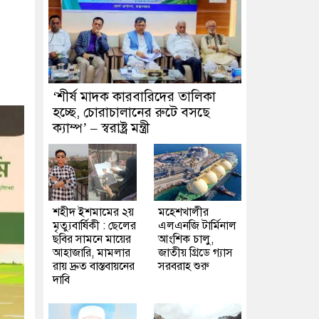
‘শীর্ষ মাদক কারবারিদের তালিকা
হচ্ছে, চোরাচালানের রুটে বসছে
ক্যাম্প’ – স্বরাষ্ট্র মন্ত্রী
শহীদ ইশমামের ২য়
মহেশখালীর
মৃত্যুবার্ষিকী : ছেলের
এলএনজি টার্মিনাল
ছবির সামনে মায়ের
আংশিক চালু,
আহাজারি, মামলার
জাতীয় গ্রিডে গ্যাস
রায় দ্রুত বাস্তবায়নের
সরবরাহ শুরু
দাবি