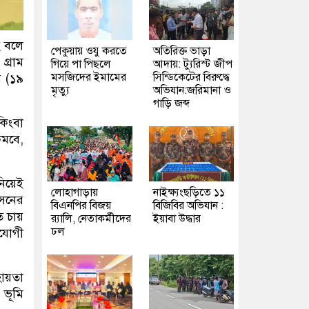
ে বলে
পেকুয়ায় ওযু করতে
অতিরিক্ত ভাড়া
গ্রাম
গিয়ে পা পিছলে
আদায়: ট্যুরিস্ট জীপ
মসজিদের ইমামের
সিন্ডিকেটের বিরুদ্ধে
র (১৯
মৃত্যু
অভিযান:জরিমানা ও
গাড়ি জব্দ
কিংবা
কমবে,
 নিয়েই
লোহাগাড়ায়
নাইক্ষ্যংছড়িতে ১১
সনের
বিএনপির বিজয়
বিজিবির অভিযান :
ে চায়
র‍্যালি, নেতাকর্মীদের
ইয়াবা উদ্ধার
ঢল
োযোগী
ায়তা
 ভূমি