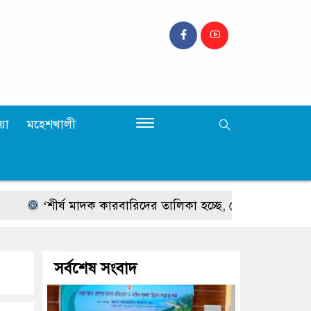
়া
মহেশখালী
‘শীর্ষ মাদক কারবারিদের তালিকা হচ্ছে, চোরাচালানের রুটে বসছে ক্যাম্প’
সর্বশেষ সংবাদ