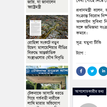
সেবা পৌঁছে দিতে ম
জারি, যা জানালেন
স্বরাষ্ট্রমন্ত্রী
প্রধানমন্ত্রী বলে
সংক্রান্ত বিরোধ নিষ
অনলাইন সুবিধা নি
সঙ্গে জমিজমা সংক্র
কমবে।
সূত্র: যমুনা টিভি
রোহিঙ্গা সংকটে নতুন
উদ্বেগ: মালয়েশিয়ার নীতির
বিরুদ্ধে আন্তর্জাতিক
ট্যাগ :
সংস্থাগুলোর যৌথ বিবৃতি
আপলোডকারীর তথ্য
টেকনাফে আসামি ধরতে
গিয়ে গর্ভবতী নারীকে
লাথি মারার অভিযোগ