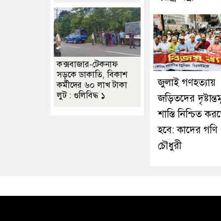
কক্সবাজার-টেকনাফ
সড়কে ডাকাতি, বিকাশ
জুলাই গণহত্যায়
কর্মীদের ৬০ লাখ টাকা
লুট : গুলিবিদ্ধ ১
জড়িতদের দৃষ্টান্ত
শাস্তি নিশ্চিত কর
হবে: কাদের গণি
চৌধুরী