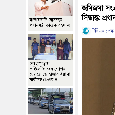
জমিজমা সংক্র
সিদ্ধান্ত: প্রধান
মাতারবাড়ি আসছেন
প্রধানমন্ত্রী তারেক রহমান!
টিটিএন ডেস্ক:
লোহাগাড়ায়
প্রাইভেটকারের গোপন
চেম্বারে ১৬ হাজার ইয়াবা,
নারীসহ গ্রেপ্তার ৪