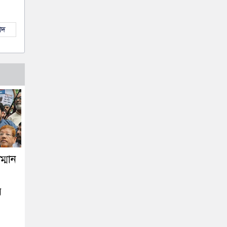
াদ
্মান
ে