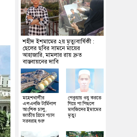
শহীদ ইশমামের ২য় মৃত্যুবার্ষিকী :
ছেলের ছবির সামনে মায়ের
আহাজারি, মামলার রায় দ্রুত
বাস্তবায়নের দাবি
মহেশখালীর
পেকুয়ায় ওযু করতে
এলএনজি টার্মিনাল
গিয়ে পা পিছলে
আংশিক চালু,
মসজিদের ইমামের
জাতীয় গ্রিডে গ্যাস
মৃত্যু
সরবরাহ শুরু