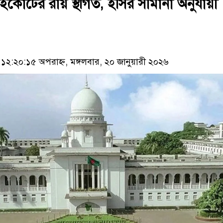
হাইকোর্টের রায় স্থগিত, ইসির সীমানা অনুযায়ী
২:২০:১৫ অপরাহ্ন, মঙ্গলবার, ২০ জানুয়ারী ২০২৬