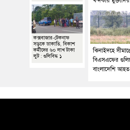
খন্দকার মুক্তাদির
কক্সবাজার-টেকনাফ
সড়কে ডাকাতি, বিকাশ
ঝিনাইদহে সীমান্ত
কর্মীদের ৬০ লাখ টাকা
লুট : গুলিবিদ্ধ ১
বিএসএফের গুলি
বাংলাদেশি আহত