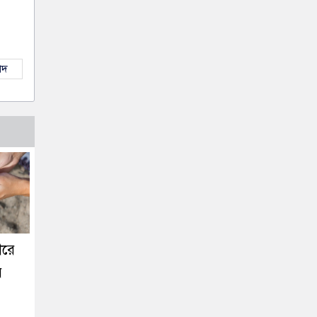
াদ
ীরে
়