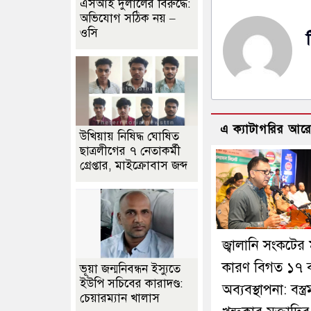
এসআই দুলালের বিরুদ্ধে:
অভিযোগ সঠিক নয় –
ওসি
এ ক্যাটাগরির আর
উখিয়ায় নিষিদ্ধ ঘোষিত
ছাত্রলীগের ৭ নেতাকর্মী
গ্রেপ্তার, মাইক্রোবাস জব্দ
জ্বালানি সংকটের 
কারণ বিগত ১৭ 
ভূয়া জন্মনিবন্ধন ইস্যুতে
ইউপি সচিবের কারাদণ্ড:
অব্যবস্থাপনা: বস্ত্রমন্
চেয়ারম্যান খালাস