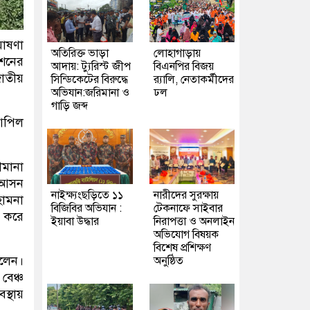
ঘোষণা
অতিরিক্ত ভাড়া
লোহাগাড়ায়
িশনের
আদায়: ট্যুরিস্ট জীপ
বিএনপির বিজয়
জাতীয়
সিন্ডিকেটের বিরুদ্ধে
র‍্যালি, নেতাকর্মীদের
অভিযান:জরিমানা ও
ঢল
গাড়ি জব্দ
 আপিল
ীমানা
ই আসন
নাইক্ষ্যংছড়িতে ১১
নারীদের সুরক্ষায়
হোমনা
বিজিবির অভিযান :
টেকনাফে সাইবার
জ করে
ইয়াবা উদ্ধার
নিরাপত্তা ও অনলাইন
অভিযোগ বিষয়ক
বিশেষ প্রশিক্ষণ
িলেন।
অনুষ্ঠিত
বেঞ্চ
স্থায়