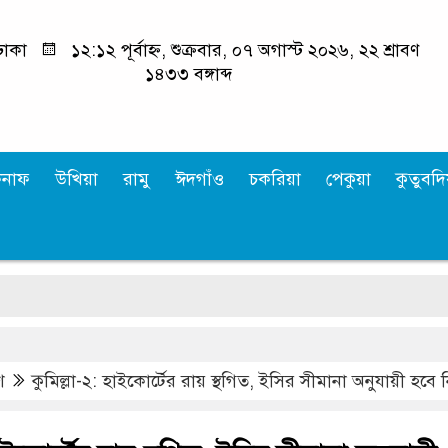
ঢাকা
১২:১২ পূর্বাহ্ন, শুক্রবার, ০৭ অগাস্ট ২০২৬, ২২ শ্রাবণ
১৪৩৩ বঙ্গাব্দ
কনাফ
উখিয়া
রামু
ঈদগাঁও
চকরিয়া
পেকুয়া
কুতুবদিয
শ
কুমিল্লা-২: হাইকোর্টের রায় স্থগিত, ইসির সীমানা অনুযায়ী হবে ন