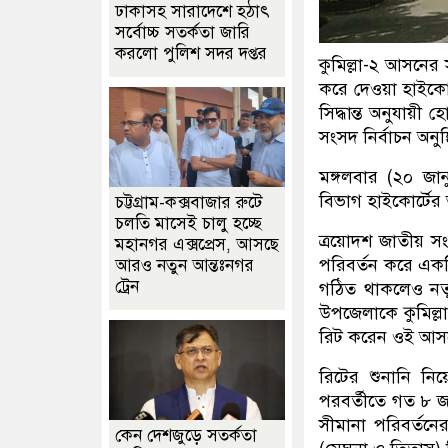
ঢাকাসহ সারাদেশে হঠাৎ
সর্বোচ্চ সতর্কতা জা‌রি
করলো পুলিশ সদর দপ্তর
কুমিল্লা-২ আসনের 
করে দেওয়া হাইকো
সিদ্ধান্ত অনুযায়
সংসদ নির্বাচন অনুষ
মঙ্গলবার (২০ জান
বিভাগ হাইকোর্টের
চট্টগ্রাম-কক্সবাজার রুটে
চলতি মাসেই চালু হচ্ছে
ত্রয়োদশ জাতীয় সং
মহানগর এক্সপ্রেস, আসছে
পরিবর্তন করে এক
আরও নতুন আন্তঃনগর
ট্রেন
গঠিত থাকলেও নতু
উপজেলাকে কুমিল্লা
রিট করেন ওই আসনে
রিটের শুনানি নি
পরবর্তীতে গত ৮ জা
সীমানা পরিবর্তন
কেন দেশজুড়ে সতর্কতা