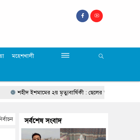
়া
মহেশখালী
শহীদ ইশমামের ২য় মৃত্যুবার্ষিকী : ছেলের ছবির সামনে মায়ের আহাজা
ির্বাচন
সর্বশেষ সংবাদ