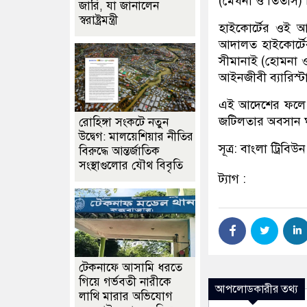
(মেঘনা ও তিতাস) ফ
জারি, যা জানালেন
স্বরাষ্ট্রমন্ত্রী
হাইকোর্টের ওই 
আদালত হাইকোর্টের
সীমানাই (হোমনা ও
আইনজীবী ব্যারিস্টা
এই আদেশের ফলে কুম
জটিলতার অবসান
রোহিঙ্গা সংকটে নতুন
উদ্বেগ: মালয়েশিয়ার নীতির
সূত্র: বাংলা ট্রিবিউন
বিরুদ্ধে আন্তর্জাতিক
সংস্থাগুলোর যৌথ বিবৃতি
ট্যাগ :
টেকনাফে আসামি ধরতে
গিয়ে গর্ভবতী নারীকে
আপলোডকারীর তথ্য
লাথি মারার অভিযোগ