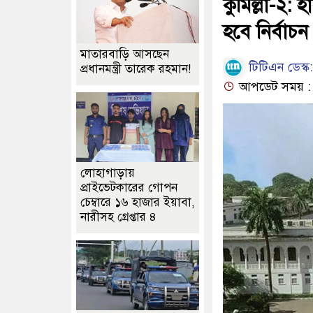
কুমিল্লা-২: 
হবে নির্বাচন
মাতারবাড়ি আসছেন
টিটিএন ডেস্ক:
প্রধানমন্ত্রী তারেক রহমান!
আপডেট সময় : ১
লোহাগাড়ায়
প্রাইভেটকারের গোপন
চেম্বারে ১৬ হাজার ইয়াবা,
নারীসহ গ্রেপ্তার ৪