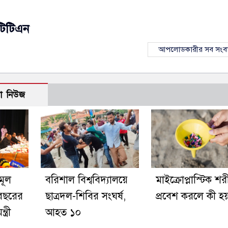
টিটিএন
আপলোডকারীর সব সংব
ো নিউজ
মূল
বরিশাল বিশ্ববিদ্যালয়ে
মাইক্রোপ্লাস্টিক শর
বছরের
ছাত্রদল-শিবির সংঘর্ষ,
প্রবেশ করলে কী হয
ত্রী
আহত ১০