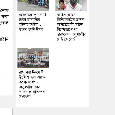
শেষে
টেকনাফে ৫৭ লাখ
কথিত ছোটন
ণ করা
টাকা ডাকাতির
সিন্ডিকেটের মাদক
যেষ্ঠ
ঘটনায় আটক ২ :
আনতেই কি মাইন
উদ্ধার হয়নি টাকা
বিস্ফোরণে পা
হারালেন বালুখালীর
 আইনি
সেই জেলে?
রামু ক্যান্টনমেন্ট
ইংলিশ স্কুল অ্যান্ড
কলেজে গণ-
অভ্যুত্থান দিবস
পালন ও কৃতিদের
সংবর্ধনা