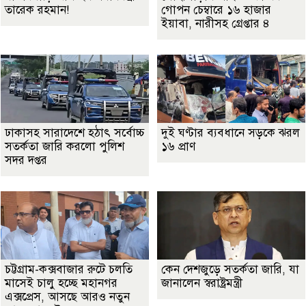
তারেক রহমান!
গোপন চেম্বারে ১৬ হাজার
ইয়াবা, নারীসহ গ্রেপ্তার ৪
ঢাকাসহ সারাদেশে হঠাৎ সর্বোচ্চ
দুই ঘণ্টার ব্যবধানে সড়কে ঝরল
সতর্কতা জা‌রি করলো পুলিশ
১৬ প্রাণ
সদর দপ্তর
চট্টগ্রাম-কক্সবাজার রুটে চলতি
কেন দেশজুড়ে সতর্কতা জারি, যা
মাসেই চালু হচ্ছে মহানগর
জানালেন স্বরাষ্ট্রমন্ত্রী
এক্সপ্রেস, আসছে আরও নতুন