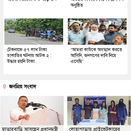
অনুষ্ঠিত
টেকনাফে ৫৭ লাখ টাকা
‘আমরা কাউকে অসম্মান করতে
ডাকাতির ঘটনায় আটক ২ :
আসিনি, জনগণের দাবি নিয়ে
উদ্ধার হয়নি টাকা
এসেছি’
জনপ্রিয় সংবাদ
মাতারবাড়ি আসছেন প্রধানমন্ত্রী
লোহাগাড়ায় প্রাইভেটকারের