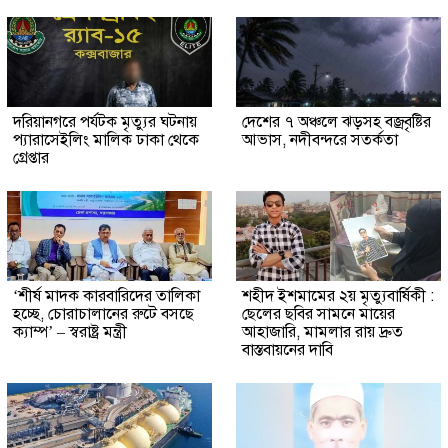
দরিয়ানগরে পর্যটক মৃত্যুর ঘটনায়
দেশের ৭ অঞ্চলে ঝড়সহ বজ্রবৃষ্টির
প্যারাসেইলিং মালিক ঢাকা থেকে
আভাস, নদীবন্দরে সতর্কতা
গ্রেপ্তার
‘শীর্ষ মাদক কারবারিদের তালিকা
শহীদ ইশমামের ২য় মৃত্যুবার্ষিকী :
হচ্ছে, চোরাচালানের রুটে বসছে
ছেলের ছবির সামনে মায়ের
ক্যাম্প’ – স্বরাষ্ট্র মন্ত্রী
আহাজারি, মামলার রায় দ্রুত
বাস্তবায়নের দাবি