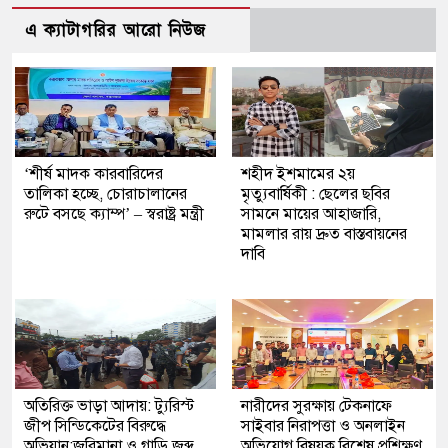
এ ক্যাটাগরির আরো নিউজ
‘শীর্ষ মাদক কারবারিদের
শহীদ ইশমামের ২য়
তালিকা হচ্ছে, চোরাচালানের
মৃত্যুবার্ষিকী : ছেলের ছবির
রুটে বসছে ক্যাম্প’ – স্বরাষ্ট্র মন্ত্রী
সামনে মায়ের আহাজারি,
মামলার রায় দ্রুত বাস্তবায়নের
দাবি
অতিরিক্ত ভাড়া আদায়: ট্যুরিস্ট
নারীদের সুরক্ষায় টেকনাফে
জীপ সিন্ডিকেটের বিরুদ্ধে
সাইবার নিরাপত্তা ও অনলাইন
অভিযান:জরিমানা ও গাড়ি জব্দ
অভিযোগ বিষয়ক বিশেষ প্রশিক্ষণ