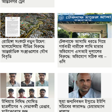
আন্তঃনগর ট্রেন
রোহিঙ্গা সংকটে নতুন উদ্বেগ:
টেকনাফে আসামি ধরতে গিয়ে
মালয়েশিয়ার নীতির বিরুদ্ধে
গর্ভবতী নারীকে লাথি মারার
আন্তর্জাতিক সংস্থাগুলোর যৌথ
অভিযোগ এসআই দুলালের
বিবৃতি
বিরুদ্ধে: অভিযোগ সঠিক নয় –
ওসি
উখিয়ায় নিষিদ্ধ ঘোষিত
ভূয়া জন্মনিবন্ধন ইস্যুতে ইউপি
ছাত্রলীগের ৭ নেতাকর্মী গ্রেপ্তার,
সচিবের কারাদণ্ড: চেয়ারম্যান
মাইক্রোবাস জব্দ
খালাস