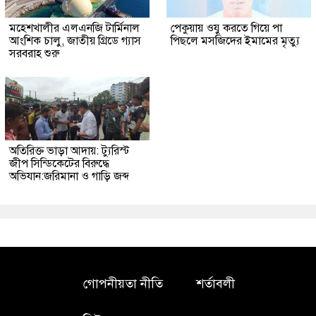
মহেশখালীর এলএনজি টার্মিনাল
পেকুয়ায় ওযু করতে গিয়ে পা
আংশিক চালু, জাতীয় গ্রিডে গ্যাস
পিছলে মসজিদের ইমামের মৃত্যু
সরবরাহ শুরু
অতিরিক্ত ভাড়া আদায়: ট্যুরিস্ট
জীপ সিন্ডিকেটের বিরুদ্ধে
অভিযান:জরিমানা ও গাড়ি জব্দ
গোপনীয়তা নীতি
শর্তাবলী