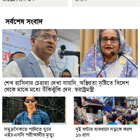
সর্বশেষ সংবাদ
শেখ হাসিনার চেহারা দেখা যায়নি, অস্থিরতা সৃষ্টিতে বিদেশ
থেকে মাঝে মধ্যে উঁকিঝুঁকি দেন: স্বরাষ্ট্রমন্ত্রী
সমুদ্রসৈকতে পানিতে ডুবে
দুই ঘণ্টার ব্যবধানে সড়কে ঝরল
এইচএসসি পরীক্ষার্থীর মৃত্যু
১৬ প্রাণ