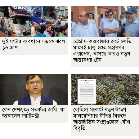
দুই ঘণ্টার ব্যবধানে সড়কে ঝরল
চট্টগ্রাম-কক্সবাজার রুটে চলতি
১৬ প্রাণ
মাসেই চালু হচ্ছে মহানগর
এক্সপ্রেস, আসছে আরও নতুন
আন্তঃনগর ট্রেন
কেন দেশজুড়ে সতর্কতা জারি, যা
রোহিঙ্গা সংকটে নতুন উদ্বেগ:
জানালেন স্বরাষ্ট্রমন্ত্রী
মালয়েশিয়ার নীতির বিরুদ্ধে
আন্তর্জাতিক সংস্থাগুলোর যৌথ
বিবৃতি