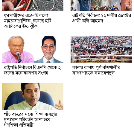
ধূমপায়ীদের রক্তে মিললো
রাষ্ট্রপতি নির্বাচন: ১১ দলীয় জোটের
মাইক্রোপ্লাস্টিক, রয়েছে হার্ট
প্রার্থী অলি আহমদ
অ্যাটাকের উচ্চ ঝুঁকি
রাষ্ট্রপতি নির্বাচনে বিএনপি থেকে ২
কানায় কানায় পূর্ণ বাঁশখালীর
জনের মনোনয়নপত্র সংগ্রহ
সাগরপাড়ের সমাবেশস্থল
পাঁচ বছরের মধ্যে শিক্ষা ব্যবস্থায়
দৃশ্যমান পরিবর্তন আনা হবে :
গণশিক্ষা প্রতিমন্ত্রী