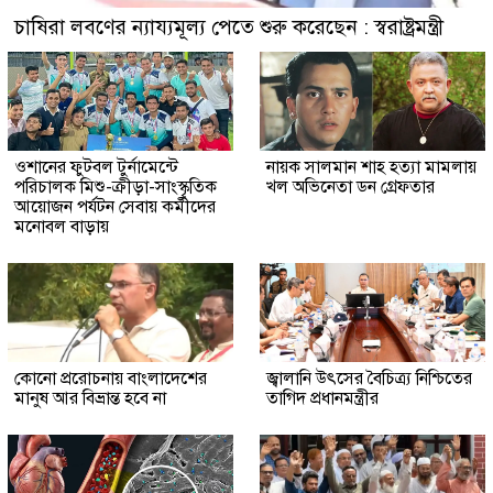
চাষিরা লবণের ন্যায্যমূল্য পেতে শুরু করেছেন : স্বরাষ্ট্রমন্ত্রী
ওশানের ফুটবল টুর্নামেন্টে
নায়ক সালমান শাহ হত্যা মামলায়
পরিচালক মিশু-ক্রীড়া-সাংস্কৃতিক
খল অভিনেতা ডন গ্রেফতার
আয়োজন পর্যটন সেবায় কর্মীদের
মনোবল বাড়ায়
কোনো প্ররোচনায় বাংলাদেশের
জ্বালানি উৎসের বৈচিত্র্য নিশ্চিতের
মানুষ আর বিভ্রান্ত হবে না
তাগিদ প্রধানমন্ত্রীর