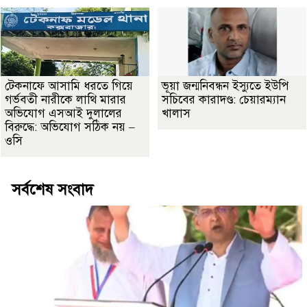
টেকনাফে আসামি ধরতে গিয়ে
ভূয়া জন্মনিবন্ধন ইস্যুতে ইউপি
গর্ভবতী নারীকে লাথি মারার
সচিবের কারাদণ্ড: চেয়ারম্যান
অভিযোগ এসআই দুলালের
খালাস
বিরুদ্ধে: অভিযোগ সঠিক নয় –
ওসি
সর্বশেষ সংবাদ