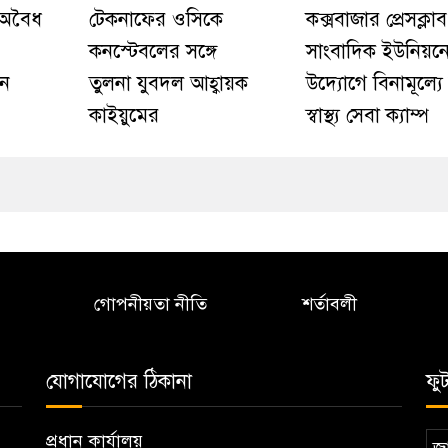
 অবৈধ
টেকনাফের ওসিকে
কক্সবাজার প্রেসক্লা
কনস্টেবলের সঙ্গে
সাংবাদিক ইউনিয়ন
ান
তুলনা যুবদল আহ্বায়ক
উদ্যোগে বিনামূল্যে চ
কাইয়ুমের
স্বাস্থ্য সেবা ক্যাম্প
গোপনীয়তা নীতি
শর্তাবলী
যোগাযোগের ঠিকানা
ফু
প্রধান কার্যালয়
জা