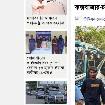
কক্সবাজার-চ
মাতারবাড়ি আসছেন
টিটিএন ডেস্ক:
প্রধানমন্ত্রী তারেক রহমান!
লোহাগাড়ায়
প্রাইভেটকারের গোপন
চেম্বারে ১৬ হাজার ইয়াবা,
নারীসহ গ্রেপ্তার ৪