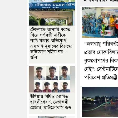
টেকনাফে আসামি ধরতে
গিয়ে গর্ভবতী নারীকে
লাথি মারার অভিযোগ
“জলবায়ু পরিবর্ত
এসআই দুলালের বিরুদ্ধে:
অভিযোগ সঠিক নয় –
প্রভাব মোকাবিলায
ওসি
বৃক্ষরোপণের বিক
নেই”: সেন্টমার্টিন
পরিবেশ প্রতিমন্ত্রী
উখিয়ায় নিষিদ্ধ ঘোষিত
ছাত্রলীগের ৭ নেতাকর্মী
গ্রেপ্তার, মাইক্রোবাস জব্দ