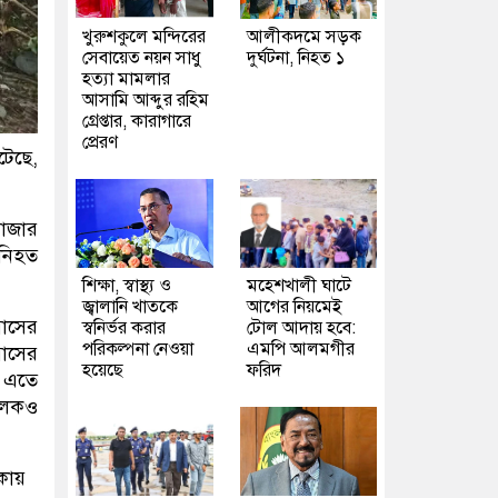
খুরুশকুলে মন্দিরের
আলীকদমে সড়ক
সেবায়েত নয়ন সাধু
দুর্ঘটনা, নিহত ১
হত্যা মামলার
আসামি আব্দুর রহিম
গ্রেপ্তার, কারাগারে
প্রেরণ
টেছে,
বাজার
 নিহত
শিক্ষা, স্বাস্থ্য ও
মহেশখালী ঘাটে
জ্বালানি খাতকে
আগের নিয়মেই
বাসের
স্বনির্ভর করার
টোল আদায় হবে:
পরিকল্পনা নেওয়া
এমপি আলমগীর
বাসের
হয়েছে
ফরিদ
। এতে
চালকও
াকায়