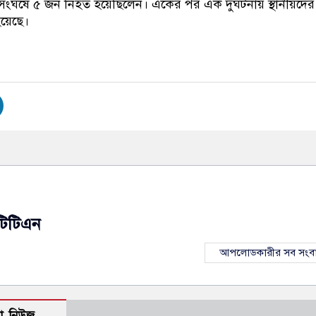
সংঘর্ষে ৫ জন নিহত হয়েছিলেন। একের পর এক দুর্ঘটনায় স্থানীয়দের
হয়েছে।
টিটিএন
আপলোডকারীর সব সংব
ো নিউজ