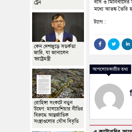
বাস ও মিনিবাসের 
ট্রেন
মধ্যে আতঙ্ক তৈরি 
ট্যাগ :
কেন দেশজুড়ে সতর্কতা
জারি, যা জানালেন
স্বরাষ্ট্রমন্ত্রী
আপলোডকারীর তথ্য
রোহিঙ্গা সংকটে নতুন
উদ্বেগ: মালয়েশিয়ার নীতির
বিরুদ্ধে আন্তর্জাতিক
সংস্থাগুলোর যৌথ বিবৃতি
এ ক্যাটাগরির আর