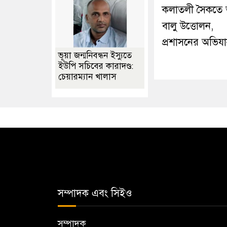
কলাতলী সৈকতে
বালু উত্তোলন,
প্রশাসনের অভিয
ভূয়া জন্মনিবন্ধন ইস্যুতে
ইউপি সচিবের কারাদণ্ড:
চেয়ারম্যান খালাস
সম্পাদক এবং সিইও
সম্পাদক