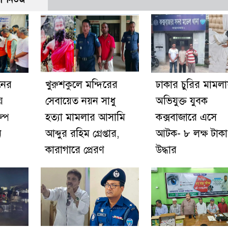
নের
খুরুশকুলে মন্দিরের
ঢাকার চুরির মামল
়
সেবায়েত নয়ন সাধু
অভিযুক্ত যুবক
ল্প
হত্যা মামলার আসামি
কক্সবাজারে এসে
ে
আব্দুর রহিম গ্রেপ্তার,
আটক- ৮ লক্ষ টাকা
কারাগারে প্রেরণ
উদ্ধার