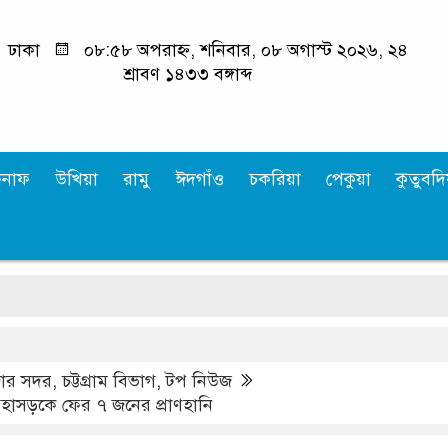
ঢাকা
০৮:৫৮ অপরাহ্ন, শনিবার, ০৮ অগাস্ট ২০২৬, ২৪
শ্রাবণ ১৪৩৩ বঙ্গাব্দ
কনাফ
উখিয়া
রামু
ঈদগাঁও
চকরিয়া
পেকুয়া
কুতুবদিয
জার সদর
,
চট্টগ্রাম বিভাগ
,
টপ নিউজ
ম মহাসড়কে ফের ৭ জনের প্রাণহানি