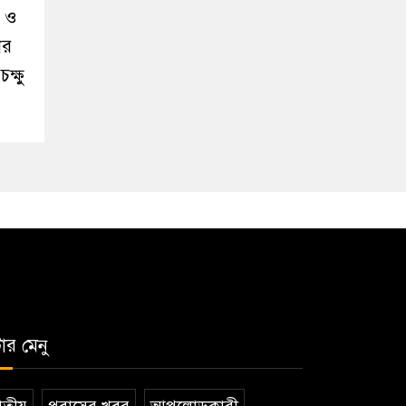
ব ও
ের
ক্ষু
টার মেনু
তীয়
প্রবাসের খবর
আপলোডকারী