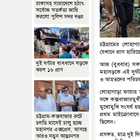
ঢাকাসহ সারাদেশে হঠাৎ
সর্বোচ্চ সতর্কতা জা‌রি
করলো পুলিশ সদর দপ্তর
চট্টগ্রামের লোহ
যেখানে প্রাণ হারি
দুই ঘণ্টার ব্যবধানে সড়কে
আজ (বুধবার) সকাল
ঝরল ১৬ প্রাণ
মহাসড়কে এই দুর্
ও আহতদের পরিচয় 
লোহাগাড়া ফায়ার সা
সঙ্গে কক্সবাজারমু
মুখোমুখি সংঘর্ষ 
প্রথম মাইক্রোবাস
চট্টগ্রাম-কক্সবাজার রুটে
ছিলেন।
চলতি মাসেই চালু হচ্ছে
মহানগর এক্সপ্রেস, আসছে
প্রসঙ্গত, মাত্র দ
আরও নতুন আন্তঃনগর