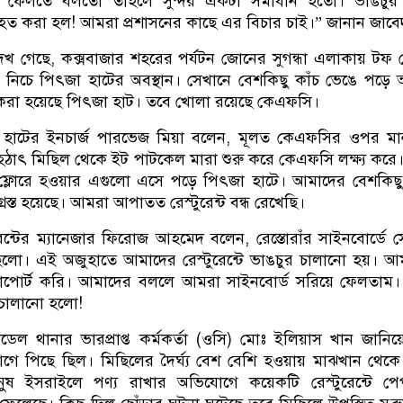
য়ে ফেলতে বলতো তাহলে সুন্দর একটা সমাধান হতো। ভাঙচুর
হত করা হল! আমরা প্রশাসনের কাছে এর বিচার চাই।” জানান জাবে
খ গেছে, কক্সবাজার শহরের পর্যটন জোনের সুগন্ধা এলাকায় টফ ফ
িচে পিৎজা হাটের অবস্থান। সেখানে বেশকিছু কাঁচ ভেঙে পড়ে
ধ করা হয়েছে পিৎজা হাট। তবে খোলা রয়েছে কেএফসি।
 হাটের ইনচার্জ পারভেজ মিয়া বলেন, মূলত কেএফসির ওপর মা
 হঠাৎ মিছিল থেকে ইট পাটকেল মারা শুরু করে কেএফসি লক্ষ্য করে
্লোরে হওয়ার এগুলো এসে পড়ে পিৎজা হাটে। আমাদের বেশকিছু 
িগ্রস্ত হয়েছে। আমরা আপাতত রেস্টুরেন্ট বন্ধ রেখেছি।
ুরেন্টের ম্যানেজার ফিরোজ আহমেদ বলেন, রেস্তোরাঁর সাইনবোর্ডে 
িলো। এই অজুহাতে আমাদের রেস্টুরেন্টে ভাঙচুর চালানো হয়। 
সাপোর্ট করি। আমাদের বললে আমরা সাইনবোর্ড সরিয়ে ফেলতাম
র চালানো হলো!
েল থানার ভারপ্রাপ্ত কর্মকর্তা (ওসি) মোঃ ইলিয়াস খান জানিয়
ে পিছে ছিল। মিছিলের দৈর্ঘ্য বেশ বেশি হওয়ায় মাঝখান থেকে
ুষ ইসরাইলে পণ্য রাখার অভিযোগে কয়েকটি রেস্টুরেন্টে পে