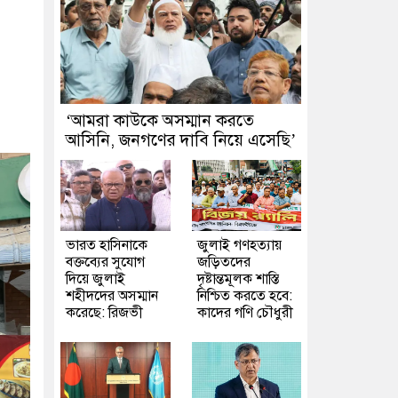
‘আমরা কাউকে অসম্মান করতে
আসিনি, জনগণের দাবি নিয়ে এসেছি’
ভারত হাসিনাকে
জুলাই গণহত্যায়
বক্তব্যের সুযোগ
জড়িতদের
দিয়ে জুলাই
দৃষ্টান্তমূলক শাস্তি
শহীদদের অসম্মান
নিশ্চিত করতে হবে:
করেছে: রিজভী
কাদের গণি চৌধুরী