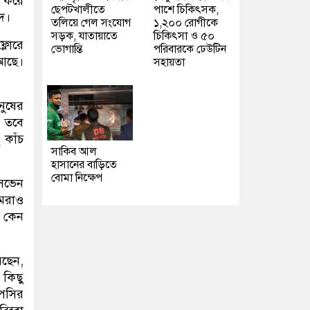
 করে
ছেপটখালীতে
পাশে চিকিৎসক,
দ।
তলিয়ে গেল সংযোগ
১,২০০ রোগীকে
সড়ক, যাতায়াতে
চিকিৎসা ও ৫০
্লোরে
ভোগান্তি
পরিবারকে ঢেউটিন
 আছে।
সহায়তা
নুষের
। তবে
কাঁচ
সাকিব আল
হাসানের বাড়িতে
বোমা নিক্ষেপ
সেভেন
আমরাও
। কেন
েছেন,
 কিছু
পসির