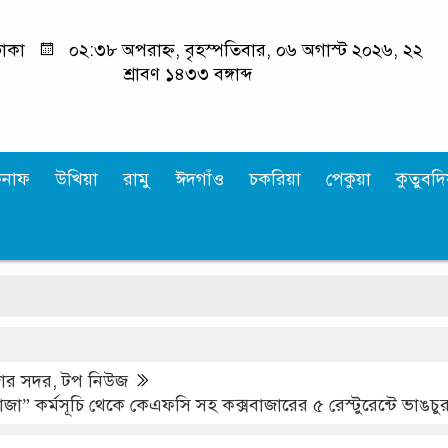
াকা
০২:৩৮ অপরাহ্ন, বৃহস্পতিবার, ০৬ অগাস্ট ২০২৬, ২২
শ্রাবণ ১৪৩৩ বঙ্গাব্দ
কনাফ
উখিয়া
রামু
ঈদগাঁও
চকরিয়া
পেকুয়া
কুতুবদিয
‘আ
জার সদর
,
টপ নিউজ
গাজা” কর্মসূচি থেকে কেএফসি সহ কক্সবাজারের ৫ রেস্টুরেন্টে ভাঙচু