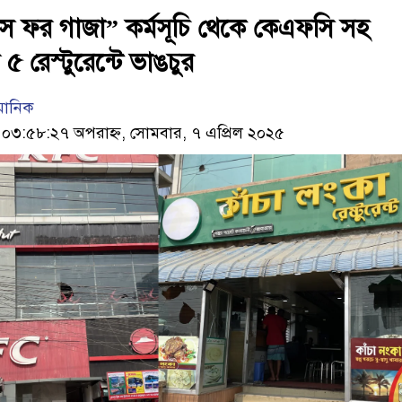
্টপস ফর গাজা” কর্মসূচি থেকে কেএফসি সহ
৫ রেস্টুরেন্টে ভাঙচুর
মানিক
৩:৫৮:২৭ অপরাহ্ন, সোমবার, ৭ এপ্রিল ২০২৫