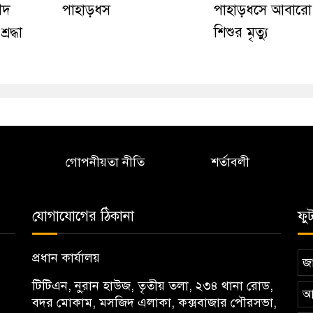
ীদ
পাহাড়ধস
পাহাড়ধসে আবার
রদ্ধা
শিশুর মৃত্যু
গোপনীয়তা নীতি
শর্তাবলী
যোগাযোগের ঠিকানা
ফু
প্রধান কার্যালয়
জা
টিটিএন, নু্রান হাউজ, তৃতীয় তলা, ২৩৪ থানা রোড,
আ
বদর মোকাম, মসজিদ এলাকা, কক্সবাজার পৌরসভা,