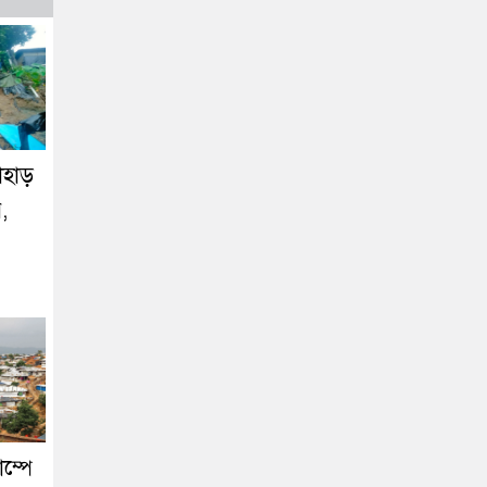
াহাড়
,
াম্পে