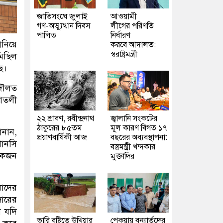
জাতিসংঘে জুলাই
আওয়ামী
গণ-অভ্যুত্থান দিবস
লীগের পরিণতি
পালিত
নির্ধারণ
ানিয়ে
করবে আদালত:
স্বরাষ্ট্রমন্ত্রী
মিছিল
ে।
 দৌলত
লাতলী
২২ শ্রাবণ, রবীন্দ্রনাথ
জ্বালানি সংকটের
ঠাকুরের ৮৫তম
মূল কারণ বিগত ১৭
ানান,
প্রয়াণবার্ষিকী আজ
বছরের অব্যবস্থাপনা:
পানসি
বস্ত্রমন্ত্রী খন্দকার
য়েকজন
মুক্তাদির
মাদের
জারের
া যদি
ভারি বৃষ্টিতে উখিয়ার
পেকুয়ায় বন্যার্তদের