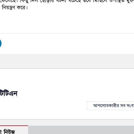
 ফেলেছে। কিছু দিল ছোঁড়ার ঘটনা ঘটেছে তবে মিছিলে উপস্থিত মুরুব
িয়ন্ত্রণ করে।
টিটিএন
আপলোডকারীর সব সংব
ো নিউজ