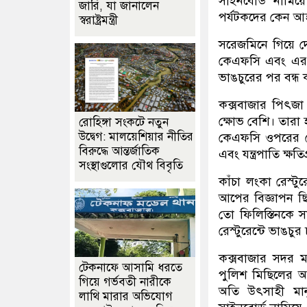
সাইনবোর্ড নামি
জারি, যা জানালেন
পর্যটকদের কেন আ
স্বরাষ্ট্রমন্ত্রী
সরেজমিনে গিয়ে দে
কেএফসি এবং এর ন
ভাঙচুরের পর বন্
কক্সবাজার পিৎজা
ক্ষোভ বেশি। তারা
রোহিঙ্গা সংকটে নতুন
উদ্বেগ: মালয়েশিয়ার নীতির
কেএফসি ওপরের ফ
বিরুদ্ধে আন্তর্জাতিক
এবং যন্ত্রপাতি ক্ষত
সংস্থাগুলোর যৌথ বিবৃতি
কাঁচা লংকা রেস্ট
আপের বিজ্ঞাপন ছ
তো ফিলিস্তিনকে 
রেস্টুরেন্টে ভাঙচু
কক্সবাজার সদর মড
টেকনাফে আসামি ধরতে
পুলিশ মিছিলের আগ
গিয়ে গর্ভবতী নারীকে
অতি উৎসাহী মান
লাথি মারার অভিযোগ