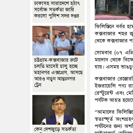
ঢাকাসহ সারাদেশে হঠাৎ
সর্বোচ্চ সতর্কতা জা‌রি
করলো পুলিশ সদর দপ্তর
ফিলিস্তিনে বর্বর হ
কক্সবাজার শহর জু
থেকে কক্সবাজার পর
সোমবার (০৭ এপ্র
ময়দান থেকে বিক্
চট্টগ্রাম-কক্সবাজার রুটে
চলতি মাসেই চালু হচ্ছে
যায়। এসময় ভাঙচু
মহানগর এক্সপ্রেস, আসছে
কক্সবাজার রেস্তো
আরও নতুন আন্তঃনগর
ট্রেন
ইজরায়েলি পণ্য র
রেস্টুরেন্ট এবং 
পর্যটক আহত হয়েছ
“আমাদের ফিলিস্ত
স্বতঃস্ফূর্ত অংশ
পর্যটনের জন্য অ
কেন দেশজুড়ে সতর্কতা