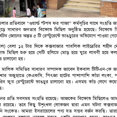
ামলার প্রতিবাদে “ওয়ার্ল্ড স্টপস ফর গাজা” কর্মসূচির সাথে সংহতি জ
ড়ে সাধারণ জনতার বিক্ষোভ মিছিল অনুষ্ঠিত হয়েছে। বিক্ষোভ 
্যটন জোনের অন্তত ৫ টি রেস্টুরেন্টে ভাঙচুরের অভিযোগ পাওয়া গেছ
িল) বেলা ১২ টার দিকে কক্সবাজার পাবলিক লাইব্রেরির শহীদ
ষোভ মিছিল শুরু হয়ে সেটি হলিডে মোড় হয়ে ঘুরে লাবণী হয়ে ক
র চালানো হয়।
রাঁ মালিক সমিতির সাধারণ সম্পাদক জাবেদ ইকবাল টিটিএন-কে জ
াখার অজুহাতে কেএফসি, পিৎজা হাটের পাশাপাশি কাঁচা লংকা, 
মেরিন ফুড রেস্টুরেন্টে ভাঙচুর চালানো হয়। এসময় কাঁচ লেগে ক
ে।
িনের প্রতি সবসময় সংহতি রয়েছে। আজকের বিক্ষোভ মিছিলেও আ
গ্রহণ রয়েছে। তবে কিছু উশৃংখল লোকজন দ্বারা এমন ঘটনা কক্সবা
শনি সংকেত। আমরা ইসরায়েলের পণ্য যত সম্ভব বর্জন করছি। তার