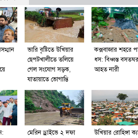
সম্মান
ভারি বৃষ্টিতে উখিয়ার
কক্সবাজার শহরে প
ছেপটখালীতে তলিয়ে
ধস: বিধ্বস্ত বসতঘর
য়ে
গেল সংযোগ সড়ক,
আহত নারী
যাতায়াতে ভোগান্তি
ন:
মেরিন ড্রাইভে ২ দফা
উখিয়ার রোহিঙ্গা ক্য