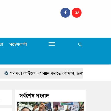
়া
মহেশখালী
মরা কাউকে অসম্মান করতে আসিনি, জনগণের দাবি নিয়ে এসেছি’
সর্বশেষ সংবাদ
র