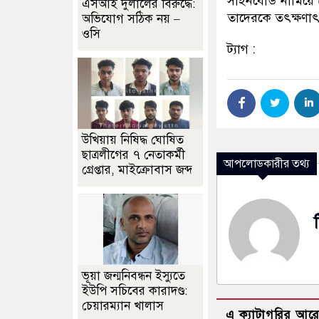
সাইনবোর্ড নামিয়ে
এসআই দুলালের বিরুদ্ধে:
তাদেরকে তৎক্ষণাৎ ন
অভিযোগ সঠিক নয় –
ওসি
ট্যাগ :
উখিয়ায় নিষিদ্ধ ঘোষিত
ছাত্রলীগের ৭ নেতাকর্মী
আপলোডকারীর তথ্য
গ্রেপ্তার, মাইক্রোবাস জব্দ
ভূয়া জন্মনিবন্ধন ইস্যুতে
ইউপি সচিবের কারাদণ্ড:
চেয়ারম্যান খালাস
এ ক্যাটাগরির আর