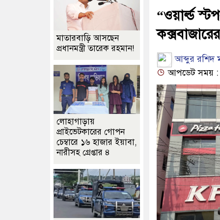
“ওয়ার্ল্ড স
কক্সবাজারের 
মাতারবাড়ি আসছেন
প্রধানমন্ত্রী তারেক রহমান!
আব্দুর রশিদ 
আপডেট সময় : ০
লোহাগাড়ায়
প্রাইভেটকারের গোপন
চেম্বারে ১৬ হাজার ইয়াবা,
নারীসহ গ্রেপ্তার ৪