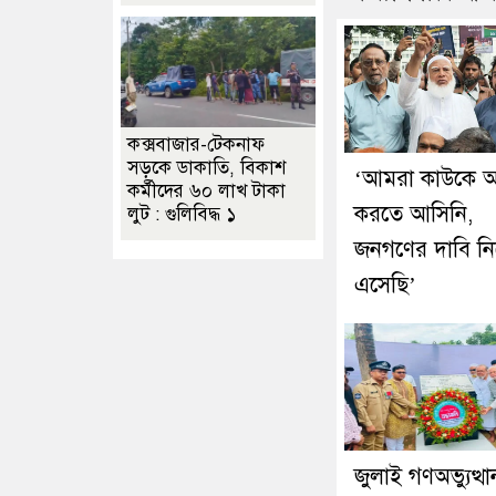
কক্সবাজার-টেকনাফ
সড়কে ডাকাতি, বিকাশ
‘আমরা কাউকে অ
কর্মীদের ৬০ লাখ টাকা
করতে আসিনি,
লুট : গুলিবিদ্ধ ১
জনগণের দাবি নি
এসেছি’
জুলাই গণঅভ্যুত্থা