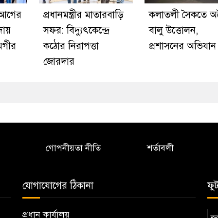
 আগের
প্রধানমন্ত্রীর মাতারবাড়ি
কলাতলী সৈকতে অ
দায়
সফর: বিদ্যুৎকেন্দ্রে
বালু উত্তোলন,
মগীর
কঠোর নিরাপত্তা
প্রশাসনের অভিযান
জোরদার
গোপনীয়তা নীতি
শর্তাবলী
যোগাযোগের ঠিকানা
ফু
প্রধান কার্যালয়
জা