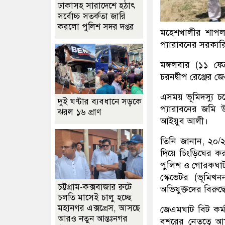
ঢাকাসহ সারাদেশে হঠাৎ
সর্বোচ্চ সতর্কতা জা‌রি
করলো পুলিশ সদর দপ্তর
মহেশখালীর শাপল
প্যারাবনের সরকার
মঙ্গলবার (১১ ফে
চরনদ্বীপ রেঞ্জের
এসময় ভূমিদস্যু চ
দুই ঘণ্টার ব্যবধানে সড়কে
প্যারাবনের জমি উ
ঝরল ১৬ প্রাণ
আইয়ুব আলী।
তিনি জানান, ২০/২
দিয়ে চিংড়িঘের ক
পুলিশ ও গোরকঘাটা
স্কেভেটর (ভূমিখন
চট্টগ্রাম-কক্সবাজার রুটে
অভিযুক্তদের বিরুদ্
চলতি মাসেই চালু হচ্ছে
মহানগর এক্সপ্রেস, আসছে
জেএমঘাট বিট কর্
আরও নতুন আন্তঃনগর
বশরের নেতৃত্বে আ