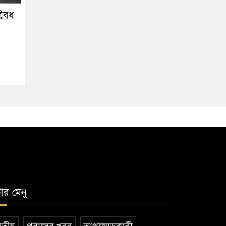
বৈধ
টার মেনু
তীয়
প্রবাসের খবর
আপলোডকারী