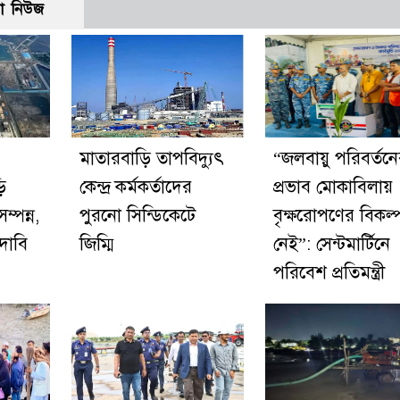
ো নিউজ
মাতারবাড়ি তাপবিদ্যুৎ
“জলবায়ু পরিবর্তন
ি
কেন্দ্র কর্মকর্তাদের
প্রভাব মোকাবিলায়
ম্পন্ন,
পুরনো সিন্ডিকেটে
বৃক্ষরোপণের বিকল্
দাবি
জিম্মি
নেই”: সেন্টমার্টিনে
পরিবেশ প্রতিমন্ত্রী