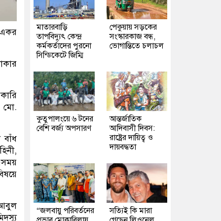
মাতারবাড়ি
পেকুয়ায় সড়কের
 একর
তাপবিদ্যুৎ কেন্দ্র
সংস্কারকাজ বন্ধ,
কর্মকর্তাদের পুরনো
ভোগান্তিতে চলাচল
সিন্ডিকেটে জিম্মি
লাকার
রকারি
া মো.
কুতুপালংয়ে ৬ টনের
আন্তর্জাতিক
বেশি বর্জ্য অপসারণ
আদিবাসী দিবস:
রাষ্ট্রের দায়িত্ব ও
 বাঁধ
দায়বদ্ধতা
হিনী,
 এসময়
বিষয়ে
 আবুল
“জলবায়ু পরিবর্তনের
সত্যিই কি মারা
দস্যু
প্রভাব মোকাবিলায়
গেছেন লিওনেল