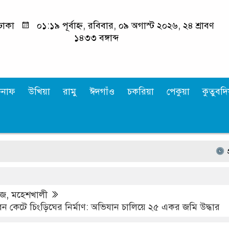
ঢাকা
০১:১৯ পূর্বাহ্ন, রবিবার, ০৯ অগাস্ট ২০২৬, ২৪ শ্রাবণ
১৪৩৩ বঙ্গাব্দ
কনাফ
উখিয়া
রামু
ঈদগাঁও
চকরিয়া
পেকুয়া
কুতুবদিয
প্রধানমন
উজ
,
মহেশখালী
বন কেটে চিংড়িঘের নির্মাণ: অভিযান চালিয়ে ২৫ একর জমি উদ্ধার