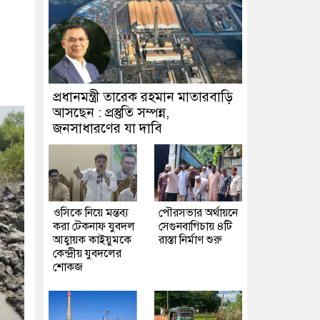
প্রধানমন্ত্রী তারেক রহমান মাতারবাড়ি
আসছেন : প্রস্তুতি সম্পন্ন,
জনসাধারণের যা দাবি
ওসিকে নিয়ে মন্তব্য
পৌরসভার অর্থায়নে
করা টেকনাফ যুবদল
সেগুনবাগিচায় ৪টি
আহ্বায়ক কাইয়ুমকে
রাস্তা নির্মাণ শুরু
কেন্দ্রীয় যুবদলের
শোকজ