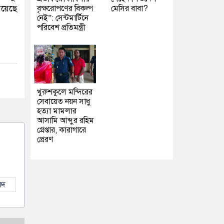
রয়েছে
বৃক্ষরোপণের বিকল্প
মেসির বাবা?
নেই”: সেন্টমার্টিনে
পরিবেশ প্রতিমন্ত্রী
খুরুশকুলে মন্দিরের
সেবায়েত নয়ন সাধু
হত্যা মামলার
আসামি আব্দুর রহিম
গ্রেপ্তার, কারাগারে
প্রেরণ
াদ