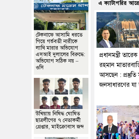
এ ক্যাটাগরির আর
টেকনাফে আসামি ধরতে
গিয়ে গর্ভবতী নারীকে
লাথি মারার অভিযোগ
এসআই দুলালের বিরুদ্ধে:
প্রধানমন্ত্রী তারেক
অভিযোগ সঠিক নয় –
রহমান মাতারবাড়
ওসি
আসছেন : প্রস্তুতি স
জনসাধারণের যা 
উখিয়ায় নিষিদ্ধ ঘোষিত
ছাত্রলীগের ৭ নেতাকর্মী
গ্রেপ্তার, মাইক্রোবাস জব্দ