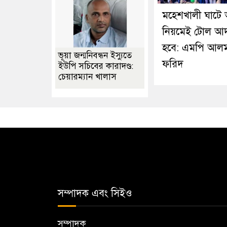
মহেশখালী ঘাটে
নিয়মেই টোল আ
হবে: এমপি আল
ভূয়া জন্মনিবন্ধন ইস্যুতে
ফরিদ
ইউপি সচিবের কারাদণ্ড:
চেয়ারম্যান খালাস
সম্পাদক এবং সিইও
সম্পাদক